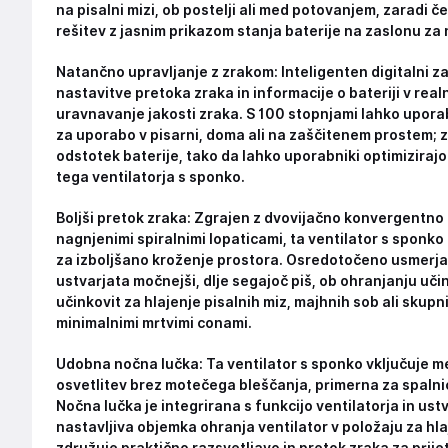
na pisalni mizi, ob postelji ali med potovanjem, zaradi č
rešitev z jasnim prikazom stanja baterije na zaslonu za
Natančno upravljanje z zrakom: Inteligenten digitalni 
nastavitve pretoka zraka in informacije o bateriji v r
uravnavanje jakosti zraka. S 100 stopnjami lahko upor
za uporabo v pisarni, doma ali na zaščitenem prostem; z
odstotek baterije, tako da lahko uporabniki optimizirajo
tega ventilatorja s sponko.
Boljši pretok zraka: Zgrajen z dvovijačno konvergentno 
nagnjenimi spiralnimi lopaticami, ta ventilator s sponko 
za izboljšano kroženje prostora. Osredotočeno usmerjanj
ustvarjata močnejši, dlje segajoč piš, ob ohranjanju učin
učinkovit za hlajenje pisalnih miz, majhnih sob ali skup
minimalnimi mrtvimi conami.
Udobna nočna lučka: Ta ventilator s sponko vključuje me
osvetlitev brez motečega bleščanja, primerna za spalni
Nočna lučka je integrirana s funkcijo ventilatorja in us
nastavljiva objemka ohranja ventilator v položaju za hla