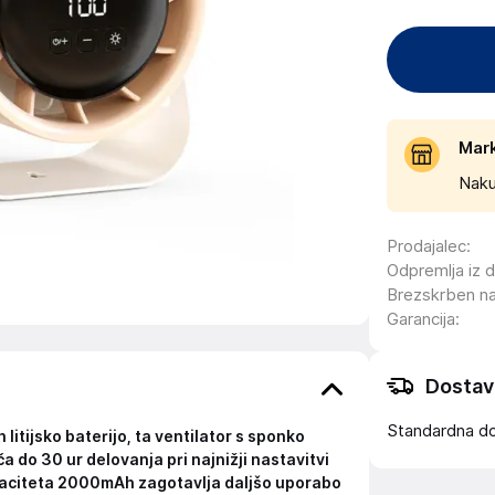
Mar
Naku
Prodajalec
:
Odpremlja iz 
Brezskrben n
Garancija
:
Dostav
Standardna d
itijsko baterijo, ta ventilator s sponko
do 30 ur delovanja pri najnižji nastavitvi
 kapaciteta 2000mAh zagotavlja daljšo uporabo