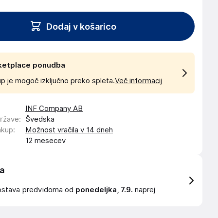
Dodaj v košarico
ketplace ponudba
p je mogoč izključno preko spleta.
Več informacij
INF Company AB
države
:
Švedska
akup
:
Možnost vračila v 14 dneh
12 mesecev
a
ostava
predvidoma od
ponedeljka, 7.9.
naprej