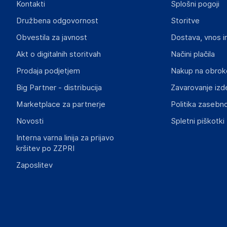
Kontakti
Splošni pogoji
angela88tw@163.com
Družbena odgovornost
Storitve
Odgovorna oseba v EU
Obvestila za javnost
Dostava, vnos i
Gospodarski subjekt s sedežem v EU, ki zagotavlja skladno
Akt o digitalnih storitvah
Načini plačila
INF Company AB
Prodaja podjetjem
Nakup na obrok
Lokegatan 5, 263 37 Höganäs
Sweden
Big Partner - distribucija
Zavarovanje izd
support@inf.se
Marketplace za partnerje
Politika zasebno
Novosti
Spletni piškotki
Slike o varnosti izdelka
Slike o varnosti izdelka vsebujejo opozorila na embalaži izd
Interna varna linija za prijavo
informacije, povezane z določenim izdelkom.
kršitev po ZZPRI
Zaposlitev
Dokumenti o varnosti izdelka