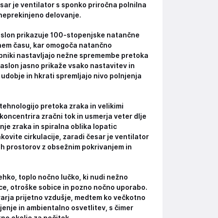
esar je ventilator s sponko priročna polnilna
 neprekinjeno delovanje.
zaslon prikazuje 100-stopenjske natančne
ealnem času, kar omogoča natančno
abniki nastavljajo nežne spremembe pretoka
aslon jasno prikaže vsako nastavitev in
 udobje in hkrati spremljajo nivo polnjenja
tehnologijo pretoka zraka in velikimi
koncentrira zračni tok in usmerja veter dlje
e zraka in spiralna oblika lopatic
kovite cirkulacije, zaradi česar je ventilator
nih prostorov z obsežnim pokrivanjem in
hko, toplo nočno lučko, ki nudi nežno
ce, otroške sobice in pozno nočno uporabo.
tvarja prijetno vzdušje, medtem ko večkotno
jenje in ambientalno osvetlitev, s čimer