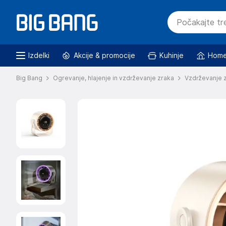
Izdelki
Akcije & promocije
Kuhinje
Home
Big Bang
Ogrevanje, hlajenje in vzdrževanje zraka
Vzdrževanje 