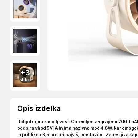
+3
slike
Opis izdelka
Dolgotrajna zmogljivost: Opremljen z vgrajeno 2000mAh l
podpira vhod 5V1A in ima nazivno moč 4.8W, kar omogoča 
in približno 3,5 ure pri najvišji nastavitvi. Zanesljiva