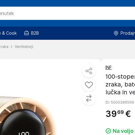
 & Cook
B2B
Prodaj
zraka
Ventilatorji
INF
100-stopen
zraka, bat
lučka in v
ID
: 5000286569
39
€
69
Na voljo