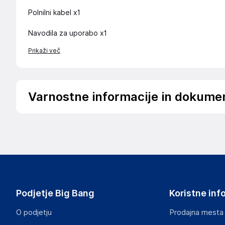
Polnilni kabel x1
Navodila za uporabo x1
Prikaži več
Varnostne informacije in dokume
Hraniti izven dosega otrok. Ne dotikajte se ventilatorja, k
čiščenje izključite napravo iz vtičnice.
Podatki o proizvajalcu
Podatki o proizvajalcu vključujejo informacije (naziv, nasl
proizvajalcem izdelka.
Podjetje Big Bang
Koristne inf
DRAGON ECOM INTERNATIONAL LIMITED
ROOM 1502(A), EASEY COMMERCIAL BUILDING, 253-261 
O podjetju
Prodajna mesta
HK