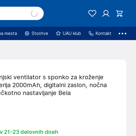
na mesta
Storitve
UAU klub
Kontakt
jski ventilator s sponko za kroženje
erija 2000mAh, digitalni zaslon, nočna
ečkotno nastavljanje Bela
 v 21-23 delovnih dneh