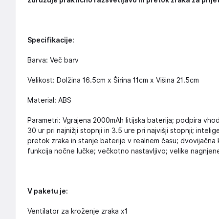
združuje praktično razsvetljavo in pretok zraka za prije
Specifikacije:
Barva: Več barv
Velikost: Dolžina 16.5cm x Širina 11cm x Višina 21.5cm
Material: ABS
Parametri: Vgrajena 2000mAh litijska baterija; podpira vh
30 ur pri najnižji stopnji in 3.5 ure pri najvišji stopnji; inte
pretok zraka in stanje baterije v realnem času; dvovijačn
funkcija nočne lučke; večkotno nastavljivo; velike nagnjen
V paketu je:
Ventilator za kroženje zraka x1