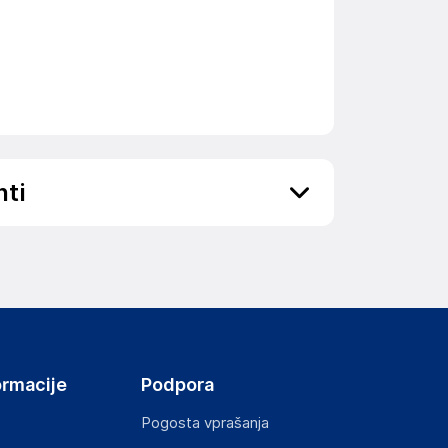
nti
i se premika. Polnite samo s 5V USB-jem. Za
ov, državo in elektronski naslov) povezane s
ormacije
Podpora
HENNESSY ROAD,WANCHAI, 000 Hong Kong
Pogosta vprašanja