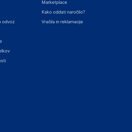
Marketplace
Kako oddati naročilo?
n odvoz
Vračila in reklamacije
st izdelka z zahtevanimi predpisi.
e
elkov
sti
elka in lahko vključujejo ključne varnostne