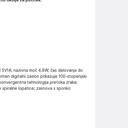
tno okolje za počitek.
od 5V1A; nazivna moč 4.8W; čas delovanja do
ligenten digitalni zaslon prikazuje 100-stopenjski
a konvergentna tehnologija pretoka zraka;
e spiralne lopatice; zasnova s sponko