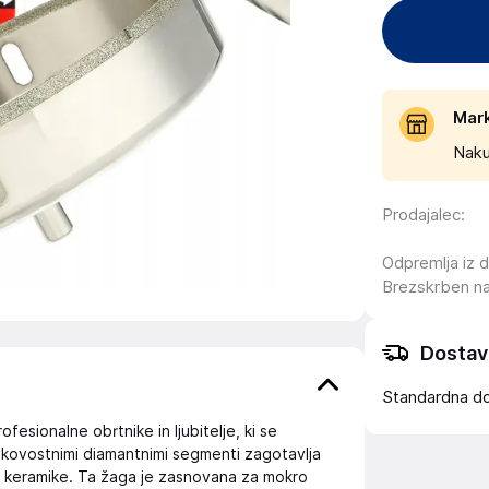
Mar
Naku
Prodajalec
:
Odpremlja iz 
Brezskrben n
Dostav
Standardna d
esionalne obrtnike in ljubitelje, ki se
kakovostnimi diamantnimi segmenti zagotavlja
ni keramike. Ta žaga je zasnovana za mokro