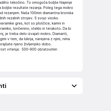
hladilno tekočino. To omogoča boljše hlajenje
ja boljše rezultate rezanja. Poleg tega mokro
nad rezanjem. Naša 100mm diamantna kronska
nih rezalnih strojev. S svojo visoko
 keramike gres, kot so ploščice, kamni in
ramiko, lončenino, steklo in terakoto. Da bi
enj, je treba delo izvajati mokro. Diamanti,
imi v tem, da luknja, narejena z njimi, nima
rajšate njeno življenjsko dobo.
trost vrtenja: 500-900 obratov/min
nti
ov, državo in elektronski naslov) povezane s