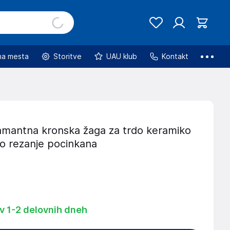
na mesta
Storitve
UAU klub
Kontakt
mantna kronska žaga za trdo keramiko
o rezanje pocinkana
 v 1-2 delovnih dneh