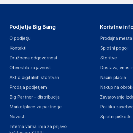
Spletna Prodaja, Rok Groznik s.p.
Na žago 32, 8351 Straža
Slovenija
Podjetje Big Bang
Koristne inf
info@haloorodje.si
O podjetju
Prodajna mesta
Odgovorna oseba v EU
Kontakti
Splošni pogoji
Gospodarski subjekt s sedežem v EU, ki zagotavlja skladno
Družbena odgovornost
Storitve
Rok Groznik
Obvestila za javnost
Dostava, vnos i
Na žago 32, 8351 Straža
Slovenija
Akt o digitalnih storitvah
Načini plačila
info@haloorodje.si
Prodaja podjetjem
Nakup na obrok
Big Partner - distribucija
Zavarovanje izd
Marketplace za partnerje
Politika zasebno
Novosti
Spletni piškotki
Interna varna linija za prijavo
kršitev po ZZPRI