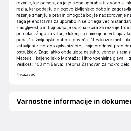
rezanje, kar pomeni, da jo je treba uporabljati z vodo ali 
rezila, kar podaljšuje njegovo življenjsko dobo in zagotavl
rezanje zmanjšuje prah in omogoča boljše nadzorovanje 
žaga je enostavna za uporabo in se prilega večini standard
zmogljivostjo in trajnostjo je odlična izbira za rezanje trde
porcelan. Žage za vrtanje lukenj so namenjene vrtanju v ke
podaljšali življenjsko dobo in povečali število izrezanih luk
vstavljeni z metodo galvanizacije, imajo prednost pred drug
ostružkov. Žago lahko obdelujete na suho, vendar s tem sk
Material: kaljeno jeklo Montaža: Hitro vpenjalna glava Hi
Velikost: 100 mm Barva: srebrna Zasnovan za mokro delo
Prikaži več
Varnostne informacije in dokume
Podatki o proizvajalcu
Podatki o proizvajalcu vključujejo informacije (naziv, nasl
proizvajalcem izdelka.