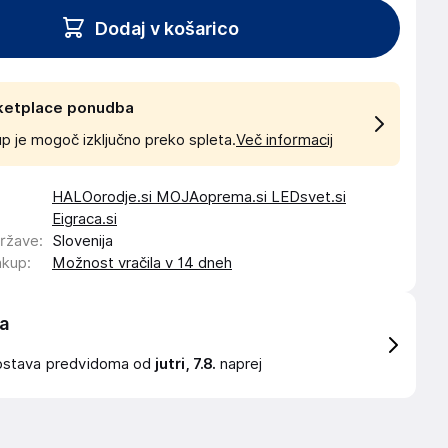
Dodaj v košarico
ketplace ponudba
p je mogoč izključno preko spleta.
Več informacij
HALOorodje.si MOJAoprema.si LEDsvet.si
Eigraca.si
države
:
Slovenija
akup
:
Možnost vračila v 14 dneh
a
ostava
predvidoma od
jutri, 7.8.
naprej