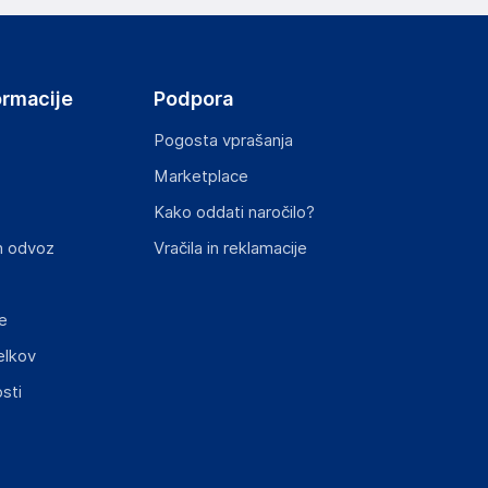
ormacije
Podpora
Pogosta vprašanja
Marketplace
st izdelka z zahtevanimi predpisi.
Kako oddati naročilo?
n odvoz
Vračila in reklamacije
e
elkov
sti