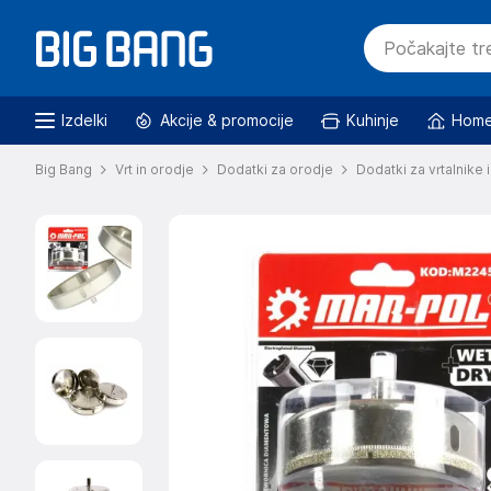
Izdelki
Akcije & promocije
Kuhinje
Home
Big Bang
Vrt in orodje
Dodatki za orodje
Dodatki za vrtalnike i