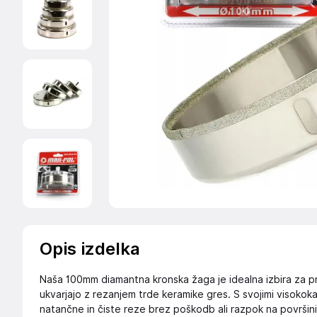
Opis izdelka
Naša 100mm diamantna kronska žaga je idealna izbira za prof
ukvarjajo z rezanjem trde keramike gres. S svojimi visoko
natančne in čiste reze brez poškodb ali razpok na površi