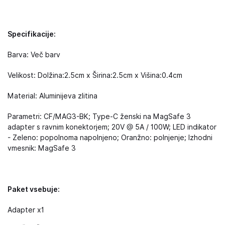
Specifikacije:
Barva: Več barv
Velikost: Dolžina:2.5cm x Širina:2.5cm x Višina:0.4cm
Material: Aluminijeva zlitina
Parametri: CF/MAG3-BK; Type‑C ženski na MagSafe 3
adapter s ravnim konektorjem; 20V @ 5A / 100W; LED indikator
- Zeleno: popolnoma napolnjeno; Oranžno: polnjenje; Izhodni
vmesnik: MagSafe 3
Paket vsebuje:
Adapter x1