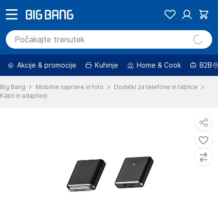
Akcije & promocije
Kuhinje
Home & Cook
B2B
Big Bang
Mobilne naprave in foto
Dodatki za telefone in tablice
Kabli in adapterji