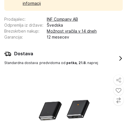
informacij
Prodajalec
:
INF Company AB
Odpremlja iz države
:
Švedska
Brezskrben nakup
:
Možnost vračila v 14 dneh
Garancija
:
12 mesecev
Dostava
Standardna dostava
predvidoma od
petka, 21.8.
naprej