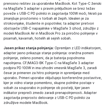
prenosno rešitev za uporabnike MacBook. Kot Type‑C ženski
na MagSafe 3 adapter s pravim priključkom se brez težav
poveže s USB‑C PD polnilci in zagotavlja 100W moči, hkrati pa
zmanjšuje prostornino v torbah ali žepih. Idealen je za
strokovnjake, študente in popotnike; ta adapter pretvori
obstoječe USB‑C napajalnike v MagSafe 3 izhod, združljiv z
modeli MacBook Air in MacBook Pro za priročno polnjenje v
pisarnah, kavarnah, hotelih ali sejnih sobah.
Jasen prikaz stanja polnjenja:
Opremljen z LED indikatorjem,
adapter jasno prikazuje stanje polnjenja: oranžna pomeni
polnjenje, zeleno pomeni, da je baterija popolnoma
napolnjena. CF/MAG3-BK Type‑C na MagSafe 3 adapter
podpira PD 100W in ima izhodni vmesnik MagSafe 3, zaradi
česar je primeren za hitro polnjenje in spremljanje med
uporabo. Primeri uporabe vključujejo konferenčne postavitve,
kjer je vidno stanje pomembno, skupne polnilne postaje v
sobah za souporabo in polnjenje ob postelji, kjer jasen
indikator prepreči zmedo zaradi prenapolnjenosti. Adapter
zagotavlja preprosto delovanje z USB‑C PD polnilci za
združljive modele MacBook.