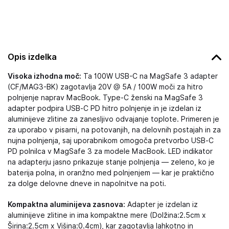
Opis izdelka
Visoka izhodna moč:
Ta 100W USB-C na MagSafe 3 adapter
(CF/MAG3-BK) zagotavlja 20V @ 5A / 100W moči za hitro
polnjenje naprav MacBook. Type‑C ženski na MagSafe 3
adapter podpira USB‑C PD hitro polnjenje in je izdelan iz
aluminijeve zlitine za zanesljivo odvajanje toplote. Primeren je
za uporabo v pisarni, na potovanjih, na delovnih postajah in za
nujna polnjenja, saj uporabnikom omogoča pretvorbo USB‑C
PD polnilca v MagSafe 3 za modele MacBook. LED indikator
na adapterju jasno prikazuje stanje polnjenja — zeleno, ko je
baterija polna, in oranžno med polnjenjem — kar je praktično
za dolge delovne dneve in napolnitve na poti.
Kompaktna aluminijeva zasnova:
Adapter je izdelan iz
aluminijeve zlitine in ima kompaktne mere (Dolžina:2.5cm x
Širina:2.5cm x Višina:0.4cm), kar zagotavlja lahkotno in