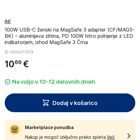
INF
100W USB-C ženski na MagSafe 3 adapter (CF/MAG3-
BK) – aluminijeva zlitina, PD 100W hitro polnjenje z LED
indikatorjem, izhod MagSafe 3 Črna
ID
: 5000277074
10
€
69
Na voljo v 10-12 delovnih dneh
Dodaj v košarico
Marketplace ponudba
Nakup je mogoč izključno preko spleta.
Več