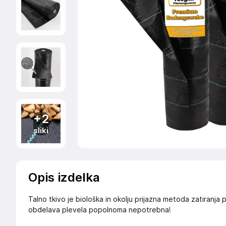
+2
sliki
Opis izdelka
Talno tkivo je biološka in okolju prijazna metoda zatiranja 
obdelava plevela popolnoma nepotrebna!