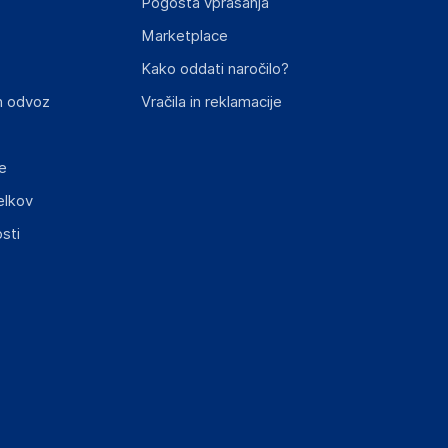
Pogosta vprašanja
Marketplace
st izdelka z zahtevanimi predpisi.
Kako oddati naročilo?
n odvoz
Vračila in reklamacije
e
elkov
elka in lahko vključujejo ključne varnostne
sti