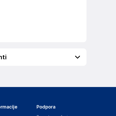
nti
ov, državo in elektronski naslov) povezane s
ormacije
Podpora