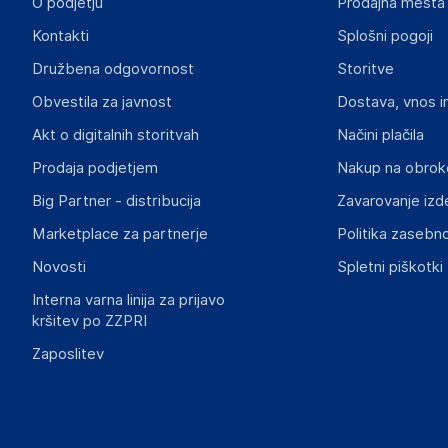
O podjetju
Prodajna mesta
Odgovorna oseba v EU
Kontakti
Splošni pogoji
Gospodarski subjekt s sedežem v EU, ki zagotavlja skladno
Družbena odgovornost
Storitve
Aquagart Trading GmbH
Obvestila za javnost
Dostava, vnos i
Heubischer Ortsstraße 79 96524 Föritztal
Germany
Akt o digitalnih storitvah
Načini plačila
verkau@aquagart.de
Prodaja podjetjem
Nakup na obrok
Big Partner - distribucija
Zavarovanje izd
Slike o varnosti izdelka
Slike o varnosti izdelka vsebujejo opozorila na embalaži izd
Marketplace za partnerje
Politika zasebno
informacije, povezane z določenim izdelkom.
Novosti
Spletni piškotki
Interna varna linija za prijavo
kršitev po ZZPRI
Zaposlitev