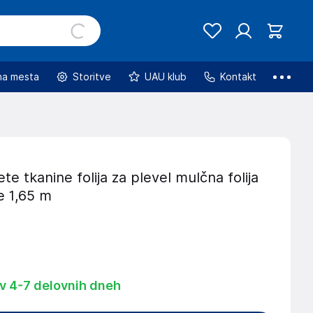
na mesta
Storitve
UAU klub
Kontakt
te tkanine folija za plevel mulčna folija
ne 1,65 m
 v 4-7 delovnih dneh