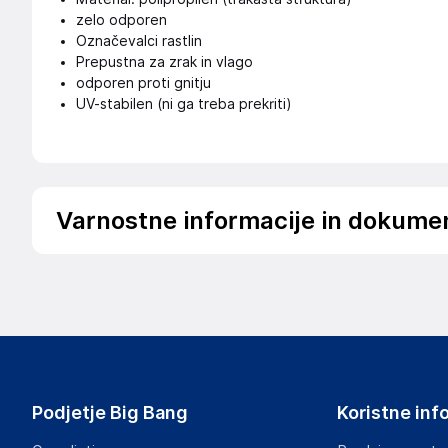
zelo odporen
Označevalci rastlin
Prepustna za zrak in vlago
odporen proti gnitju
UV-stabilen (ni ga treba prekriti)
Varnostne informacije in dokume
Podatki o proizvajalcu
Podatki o proizvajalcu vključujejo informacije (naziv, nasl
proizvajalcem izdelka.
Aquagart Trading GmbH
Heubischer Ortsstraße 79 96524 Föritztal
Germany
Podjetje Big Bang
Koristne inf
verkau@aquagart.de