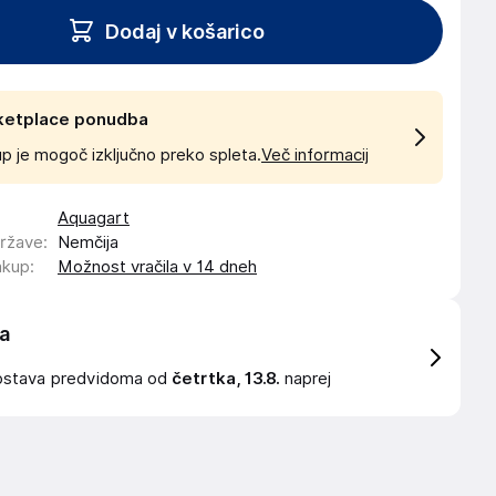
Dodaj v košarico
ketplace ponudba
p je mogoč izključno preko spleta.
Več informacij
Aquagart
države
:
Nemčija
akup
:
Možnost vračila v 14 dneh
a
ostava
predvidoma od
četrtka, 13.8.
naprej