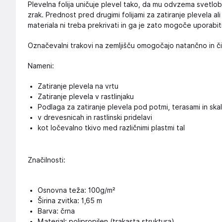
Plevelna folija uničuje plevel tako, da mu odvzema svetlo
zrak. Prednost pred drugimi folijami za zatiranje plevela ali
materiala ni treba prekrivati in ga je zato mogoče uporabiti 
Označevalni trakovi na zemljišču omogočajo natančno in či
Nameni:
Zatiranje plevela na vrtu
Zatiranje plevela v rastlinjaku
Podlaga za zatiranje plevela pod potmi, terasami in skal
v drevesnicah in rastlinski pridelavi
kot ločevalno tkivo med različnimi plastmi tal
Značilnosti:
Osnovna teža: 100g/m²
Širina zvitka: 1,65 m
Barva: črna
Material: polipropilen (trakasta struktura)