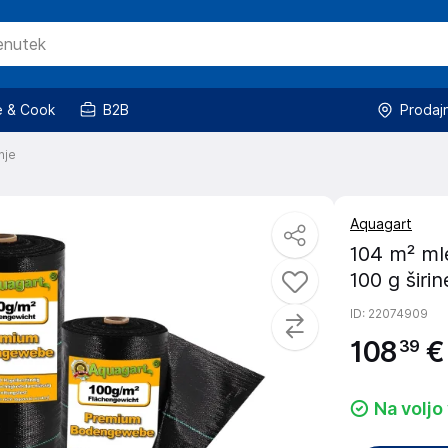
 & Cook
B2B
Prodaj
nje
Aquagart
104 m² mle
100 g širi
ID
: 22074909
108
€
39
Na voljo