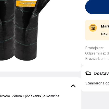
Mar
Naku
Prodajalec
:
Odpremlja iz 
Brezskrben n
Dostav
Standardna d
plevela. Zahvaljujoč tkanini je kemična