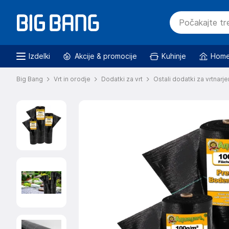
Izdelki
Akcije & promocije
Kuhinje
Home
Big Bang
Vrt in orodje
Dodatki za vrt
Ostali dodatki za vrtnarje