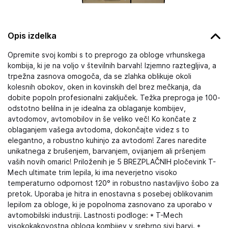
Opis izdelka
Opremite svoj kombi s to preprogo za obloge vrhunskega
kombija, ki je na voljo v številnih barvah! Izjemno raztegljiva, a
trpežna zasnova omogoča, da se zlahka oblikuje okoli
kolesnih obokov, oken in kovinskih del brez mečkanja, da
dobite popoln profesionalni zaključek. Težka preproga je 100-
odstotno belilna in je idealna za oblaganje kombijev,
avtodomov, avtomobilov in še veliko več! Ko končate z
oblaganjem vašega avtodoma, dokončajte videz s to
elegantno, a robustno kuhinjo za avtodom! Zares naredite
unikatnega z brušenjem, barvanjem, ovijanjem ali pršenjem
vaših novih omaric! Priloženih je 5 BREZPLAČNIH pločevink T-
Mech ultimate trim lepila, ki ima neverjetno visoko
temperaturno odpornost 120° in robustno nastavljivo šobo za
pretok. Uporaba je hitra in enostavna s posebej oblikovanim
lepilom za obloge, ki je popolnoma zasnovano za uporabo v
avtomobilski industriji. Lastnosti podloge: * T-Mech
visokokakovostna obloga kombijev v srebrno sivi barvi. *