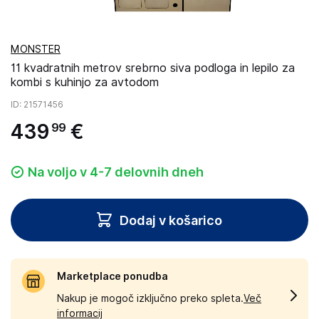
MONSTER
11 kvadratnih metrov srebrno siva podloga in lepilo za
kombi s kuhinjo za avtodom
ID
: 21571456
439
€
99
Na voljo v 4-7 delovnih dneh
Dodaj v košarico
Marketplace ponudba
Nakup je mogoč izključno preko spleta.
Več
informacij