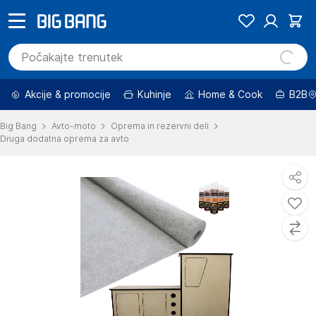
Akcije & promocije
Kuhinje
Home & Cook
B2B
Big Bang
Avto-moto
Oprema in rezervni deli
Druga dodatna oprema za avto