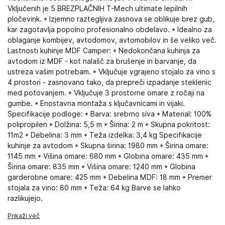
Vključenih je 5 BREZPLAČNIH T-Mech ultimate lepilnih
pločevink. * Izjemno raztegljiva zasnova se oblikuje brez gub,
kar zagotavlja popolno profesionalno obdelavo. * Idealno za
oblaganje kombijev, avtodomov, avtomobilov in še veliko več.
Lastnosti kuhinje MDF Camper: * Nedokončana kuhinja za
avtodom iz MDF - kot nalašč za brušenje in barvanje, da
ustreza vašim potrebam. * Vključuje vgrajeno stojalo za vino s
4 prostori - zasnovano tako, da prepreči izpadanje steklenic
med potovanjem. * Vključuje 3 prostorne omare z ročaji na
gumbe. * Enostavna montaža s ključavnicami in vijaki.
Specifikacije podloge: * Barva: srebrno siva * Material: 100%
polipropilen * Dolžina: 5,5 m * Širina: 2 m * Skupna pokritost:
11m2 * Debelina: 3 mm * Teža izdelka: 3,4 kg Specifikacije
kuhinje za avtodom * Skupna širina: 1980 mm * Širina omare:
1145 mm * Višina omare: 680 mm * Globina omare: 435 mm *
Širina omare: 835 mm * Višina omare: 1240 mm * Globina
garderobne omare: 425 mm * Debelina MDF: 18 mm * Premer
stojala za vino: 80 mm * Teža: 64 kg Barve se lahko
razlikujejo.
Prikaži več