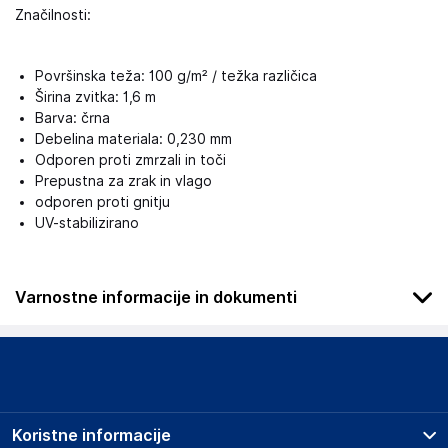
Značilnosti:
Površinska teža: 100 g/m² / težka različica
Širina zvitka: 1,6 m
Barva: črna
Debelina materiala: 0,230 mm
Odporen proti zmrzali in toči
Prepustna za zrak in vlago
odporen proti gnitju
UV-stabilizirano
Varnostne informacije in dokumenti
Podatki o proizvajalcu
Podatki o proizvajalcu vključujejo informacije (naziv, naslov,
državo in elektronski naslov) povezane s proizvajalcem
izdelka.
Koristne informacije
Aquagart Trading GmbH