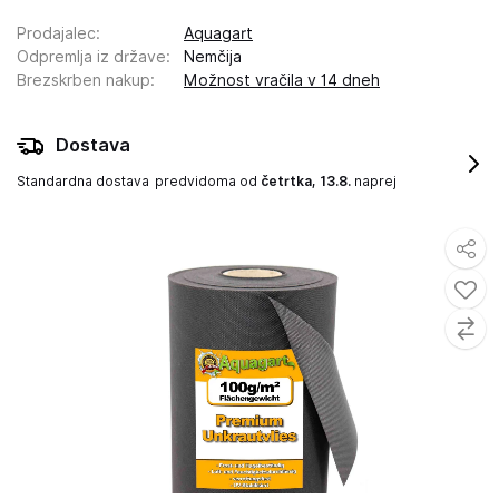
Prodajalec
:
Aquagart
Odpremlja iz države
:
Nemčija
Brezskrben nakup
:
Možnost vračila v 14 dneh
Dostava
Standardna dostava
predvidoma od
četrtka, 13.8.
naprej