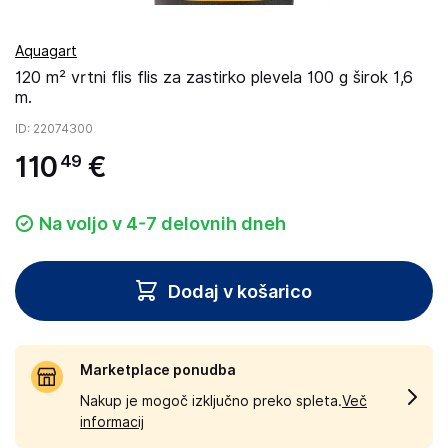
Aquagart
120 m² vrtni flis flis za zastirko plevela 100 g širok 1,6
m.
ID
: 22074300
110
€
49
Na voljo v 4-7 delovnih dneh
Dodaj v košarico
Marketplace ponudba
Nakup je mogoč izključno preko spleta.
Več
informacij