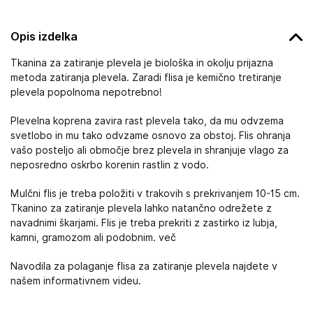
Opis izdelka
Tkanina za zatiranje plevela je biološka in okolju prijazna
metoda zatiranja plevela. Zaradi flisa je kemično tretiranje
plevela popolnoma nepotrebno!
Plevelna koprena zavira rast plevela tako, da mu odvzema
svetlobo in mu tako odvzame osnovo za obstoj. Flis ohranja
vašo posteljo ali območje brez plevela in shranjuje vlago za
neposredno oskrbo korenin rastlin z vodo.
Mulčni flis je treba položiti v trakovih s prekrivanjem 10-15 cm.
Tkanino za zatiranje plevela lahko natančno odrežete z
navadnimi škarjami. Flis je treba prekriti z zastirko iz lubja,
kamni, gramozom ali podobnim. več
Navodila za polaganje flisa za zatiranje plevela najdete v
našem informativnem videu.