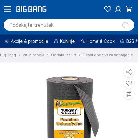
Akcije & promocije
Kuhinje
Home & Cook
B2B
Big Bang
Vrt in orodje
Dodatki za vrt
Ostali dodatki za vrtnarjenje