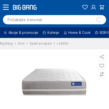
Akcije & promocije
Kuhinje
Home & Cook
B2B
Big Bang
Dom
Spalni program
Ležišča