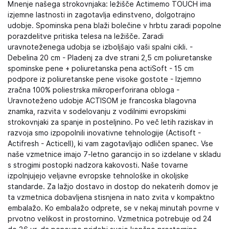
Mnenje našega strokovnjaka: ležišče Actimemo TOUCH ima
izjemne lastnosti in zagotavlja edinstveno, dolgotrajno
udobje. Spominska pena blaži bolečine v hrbtu zaradi popolne
porazdelitve pritiska telesa na ležišče. Zaradi
uravnoteženega udobja se izboljšajo vaši spalni cikli. -
Debelina 20 cm - Pladenj za dve strani 2,5 cm poliuretanske
spominske pene + poliuretanska pena actiSoft - 15 cm
podpore iz poliuretanske pene visoke gostote - Izjemno
zračna 100% poliestrska mikroperforirana obloga -
Uravnoteženo udobje ACTISOM je francoska blagovna
znamka, razvita v sodelovanju z vodilnimi evropskimi
strokovnjaki za spanje in posteljnino. Po več letih raziskav in
razvoja smo izpopolnili inovativne tehnologije (Actisoft -
Actifresh - Acticell), ki vam zagotavljajo odličen spanec. Vse
naše vzmetnice imajo 7-letno garancijo in so izdelane v skladu
s strogimi postopki nadzora kakovosti. Naše tovarne
izpolnjujejo veljavne evropske tehnološke in okoljske
standarde. Za lažjo dostavo in dostop do nekaterih domov je
ta vzmetnica dobavljena stisnjena in nato zvita v kompaktno
embalažo. Ko embalažo odprete, se v nekaj minutah povrne v
prvotno velikost in prostornino. Vzmetnica potrebuje od 24