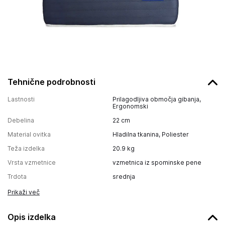
Tehnične podrobnosti
Lastnosti
Prilagodljiva območja gibanja,
Ergonomski
Debelina
22
cm
Material ovitka
Hladilna tkanina, Poliester
Teža izdelka
20.9
kg
Vrsta vzmetnice
vzmetnica iz spominske pene
Trdota
srednja
Prikaži več
Opis izdelka