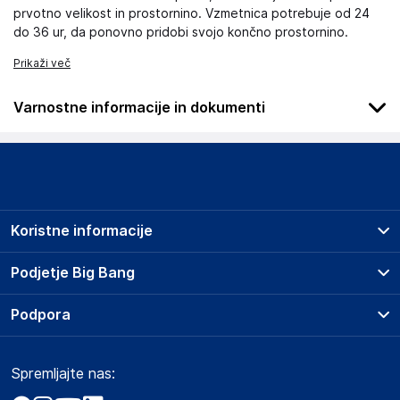
prvotno velikost in prostornino. Vzmetnica potrebuje od 24
do 36 ur, da ponovno pridobi svojo končno prostornino.
Prikaži več
Varnostne informacije in dokumenti
Podatki o proizvajalcu
Podatki o proizvajalcu vključujejo informacije (naziv, naslov,
državo in elektronski naslov) povezane s proizvajalcem
izdelka.
Koristne informacije
Lovemynight
16 rue du bocage - 35520 - La chapelle des fougeretz
Prodajna mesta
Podjetje Big Bang
France
Splošni pogoji
contact@lovemynight.com
O podjetju
Podpora
Storitve
Kontakti
Dostava, vnos in odvoz
Odgovorna oseba v EU
Pogosta vprašanja
Družbena odgovornost
Načini plačila
Gospodarski subjekt s sedežem v EU, ki zagotavlja skladnost
Spremljajte nas:
Marketplace
Obvestila za javnost
izdelka z zahtevanimi predpisi.
Nakup na obroke
Kako oddati naročilo?