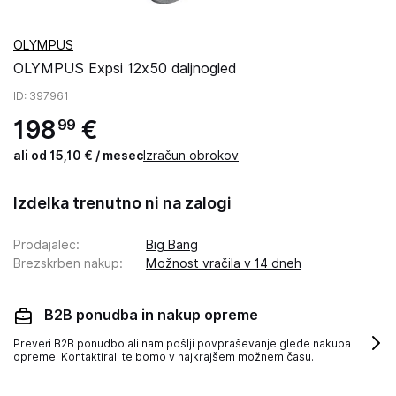
OLYMPUS
OLYMPUS Expsi 12x50 daljnogled
ID
: 397961
198
€
99
ali od 15,10 € / mesec
Izračun obrokov
Izdelka trenutno ni na zalogi
Prodajalec
:
Big Bang
Brezskrben nakup
:
Možnost vračila v 14 dneh
B2B ponudba in nakup opreme
Preveri B2B ponudbo ali nam pošlji povpraševanje glede nakupa
opreme. Kontaktirali te bomo v najkrajšem možnem času.