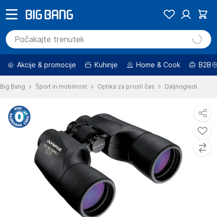
Akcije & promocije
Kuhinje
Home & Cook
B2B
Big Bang
Šport in mobilnost
Optika za prosti čas
Daljnogledi