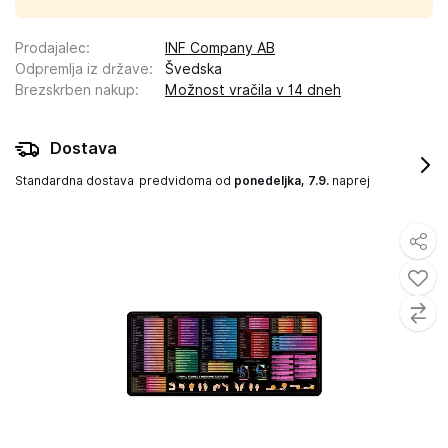
Prodajalec
:
INF Company AB
Odpremlja iz države
:
Švedska
Brezskrben nakup
:
Možnost vračila v 14 dneh
Dostava
Standardna dostava
predvidoma od
ponedeljka, 7.9.
naprej