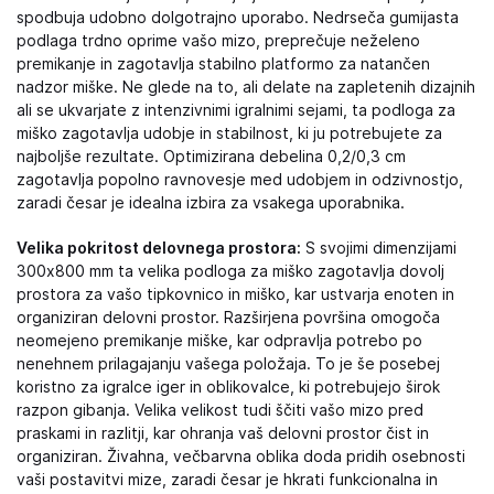
spodbuja udobno dolgotrajno uporabo. Nedrseča gumijasta
podlaga trdno oprime vašo mizo, preprečuje neželeno
premikanje in zagotavlja stabilno platformo za natančen
nadzor miške. Ne glede na to, ali delate na zapletenih dizajnih
ali se ukvarjate z intenzivnimi igralnimi sejami, ta podloga za
miško zagotavlja udobje in stabilnost, ki ju potrebujete za
najboljše rezultate. Optimizirana debelina 0,2/0,3 cm
zagotavlja popolno ravnovesje med udobjem in odzivnostjo,
zaradi česar je idealna izbira za vsakega uporabnika.
Velika pokritost delovnega prostora:
S svojimi dimenzijami
300x800 mm ta velika podloga za miško zagotavlja dovolj
prostora za vašo tipkovnico in miško, kar ustvarja enoten in
organiziran delovni prostor. Razširjena površina omogoča
neomejeno premikanje miške, kar odpravlja potrebo po
nenehnem prilagajanju vašega položaja. To je še posebej
koristno za igralce iger in oblikovalce, ki potrebujejo širok
razpon gibanja. Velika velikost tudi ščiti vašo mizo pred
praskami in razlitji, kar ohranja vaš delovni prostor čist in
organiziran. Živahna, večbarvna oblika doda pridih osebnosti
vaši postavitvi mize, zaradi česar je hkrati funkcionalna in