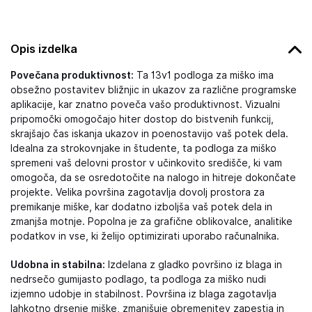
Opis izdelka
Povečana produktivnost:
Ta 13v1 podloga za miško ima
obsežno postavitev bližnjic in ukazov za različne programske
aplikacije, kar znatno poveča vašo produktivnost. Vizualni
pripomočki omogočajo hiter dostop do bistvenih funkcij,
skrajšajo čas iskanja ukazov in poenostavijo vaš potek dela.
Idealna za strokovnjake in študente, ta podloga za miško
spremeni vaš delovni prostor v učinkovito središče, ki vam
omogoča, da se osredotočite na nalogo in hitreje dokončate
projekte. Velika površina zagotavlja dovolj prostora za
premikanje miške, kar dodatno izboljša vaš potek dela in
zmanjša motnje. Popolna je za grafične oblikovalce, analitike
podatkov in vse, ki želijo optimizirati uporabo računalnika.
Udobna in stabilna:
Izdelana z gladko površino iz blaga in
nedrsečo gumijasto podlago, ta podloga za miško nudi
izjemno udobje in stabilnost. Površina iz blaga zagotavlja
lahkotno drsenje miške, zmanjšuje obremenitev zapestja in