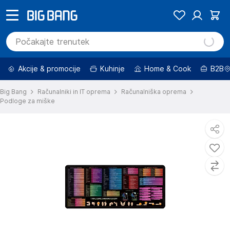
Akcije & promocije
Kuhinje
Home & Cook
B2B
Big Bang
Računalniki in IT oprema
Računalniška oprema
Podloge za miške