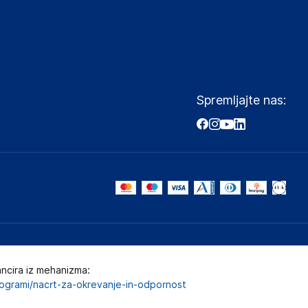
Spremljajte nas:
ancira iz mehanizma:
programi/nacrt-za-okrevanje-in-odpornost