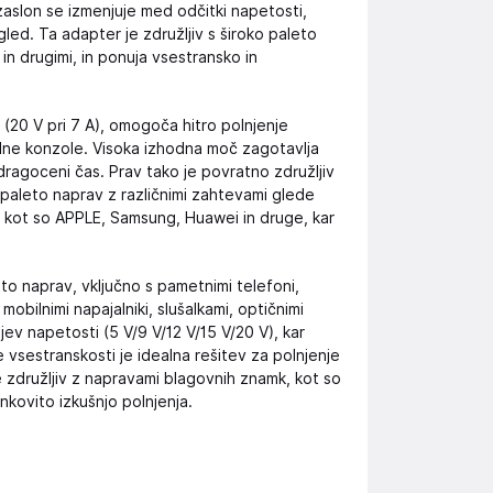
zaslon se izmenjuje med odčitki napetosti,
gled. Ta adapter je združljiv s široko paleto
 in drugimi, in ponuja vsestransko in
(20 V pri 7 A), omogoča hitro polnjenje
gralne konzole. Visoka izhodna moč zagotavlja
 dragoceni čas. Prav tako je povratno združljiv
o paleto naprav z različnimi zahtevami glede
, kot so APPLE, Samsung, Huawei in druge, kar
to naprav, vključno s pametnimi telefoni,
obilnimi napajalniki, slušalkami, optičnimi
v napetosti (5 V/9 V/12 V/15 V/20 V), kar
 vsestranskosti je idealna rešitev za polnjenje
 združljiv z napravami blagovnih znamk, kot so
nkovito izkušnjo polnjenja.