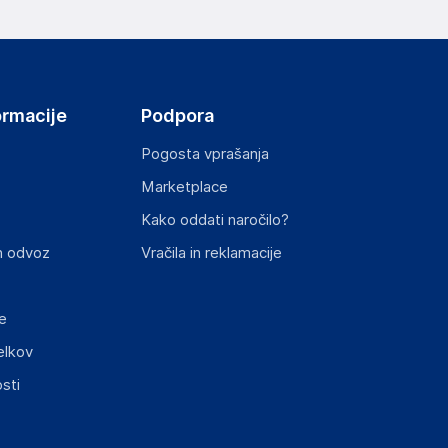
ov, državo in elektronski naslov) povezane s
ormacije
Podpora
HENNESSY ROAD,WANCHAI, 000 Hong Kong
Pogosta vprašanja
Marketplace
Kako oddati naročilo?
st izdelka z zahtevanimi predpisi.
n odvoz
Vračila in reklamacije
e
elkov
sti
elka in lahko vključujejo ključne varnostne