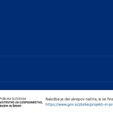
ključnimi informacijami, povezanimi z določenim
Naložba je del ukrepov načrta, ki se fin
https://www.gov.si/zbirke/projekti-in-