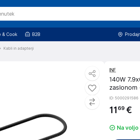
 & Cook
B2B
Prodaj
Kabli in adapterji
INF
140W 7.9x
zaslonom 
ID
: 5000291586
11
€
69
Na voljo