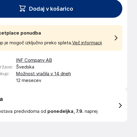
Dodaj v košarico
ketplace ponudba
p je mogoč izključno preko spleta.
Več informacij
INF Company AB
države
:
Švedska
akup
:
Možnost vračila v 14 dneh
12 mesecev
a
ostava
predvidoma od
ponedeljka, 7.9.
naprej