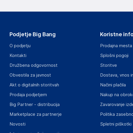
Podatki o proizvajalcu
Podatki o proizvajalcu vključujejo informacije (naziv, nasl
proizvajalcem izdelka.
DRAGON ECOM INTERNATIONAL LIMITED
Podjetje Big Bang
Koristne inf
ROOM 1502(A), EASEY COMMERCIAL BUILDING, 253-261 
HK
O podjetju
Prodajna mesta
angela88tw@163.com
Kontakti
Splošni pogoji
Odgovorna oseba v EU
Družbena odgovornost
Storitve
Gospodarski subjekt s sedežem v EU, ki zagotavlja skladno
Obvestila za javnost
Dostava, vnos i
INF Company AB
Akt o digitalnih storitvah
Načini plačila
Lokegatan 5, 263 37 Höganäs
Prodaja podjetjem
Nakup na obrok
Sweden
Big Partner - distribucija
Zavarovanje izd
support@inf.se
Marketplace za partnerje
Politika zasebno
Slike o varnosti izdelka
Novosti
Spletni piškotki
Slike o varnosti izdelka vsebujejo opozorila na embalaži izd
informacije, povezane z določenim izdelkom.