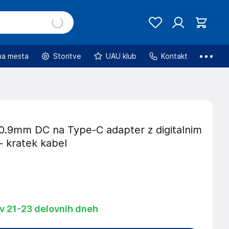
na mesta
Storitve
UAU klub
Kontakt
0.9mm DC na Type-C adapter z digitalnim
- kratek kabel
 v 21-23 delovnih dneh