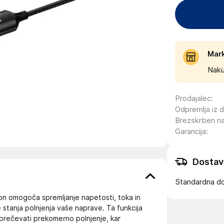
Mar
Naku
Prodajalec
:
Odpremlja iz 
Brezskrben n
Garancija
:
Dostav
Standardna d
slon omogoča spremljanje napetosti, toka in
stanja polnjenja vaše naprave. Ta funkcija
eprečevati prekomerno polnjenje, kar