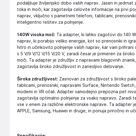
podaljšuje življenjsko dobo vaših naprav. Jasen in jedrnat 
toka in moči, kar zagotavlja celovite informacije na prvi po
naprav, vključno s pametnimi telefoni, tablicami, prenosniki
inteligentno rešitev za polnjenje.
140W visoka moč:
Ta adapter, ki lahko zagotovi do 140 W 
naprav, ki porabijo veliko energije, kot so prenosniki in i
hitro in učinkovito polnjenje vaših naprav, kar vam prihrani
s 5 V/9 V/12 V/15 V/20 V, zaradi česar je primeren za širok
moči. Ta adapter je združljiv z napravami blagovnih znamk
zagotavlja široko združljivost in zanesljivo delovanje.
Široka združljivost:
Zasnovan za združljivost s široko pale
tablicami, prenosniki, napravami Surface, Nintendo Switch, m
modemi in VR očali. Adapter samodejno prepozna pet nivoje
zagotavlja optimalno polnjenje za vsako napravo. Zaradi te
vse v enem za različne elektronske naprave. Ta adapter je
APPLE, Samsung, Huawei in druge, in ponuja priročno in uči
Specifikacije: