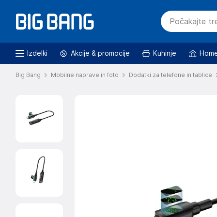
Izdelki
Akcije & promocije
Kuhinje
Home
Big Bang
Mobilne naprave in foto
Dodatki za telefone in tablice