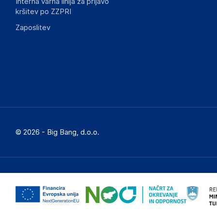
Interna varna linija za prijavo
kršitev po ZZPRI
Zaposlitev
Dokumenti o varnosti izdelka
Produktni dokumenti z opozorili ter varnostnimi in drugimi 
izdelkom.
f33434815f029df7cfe1af6bcddffd65c517b12c.pdf
© 2026 - Big Bang, d.o.o.