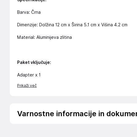
Barva: Črna
Dimenzije: Dolžina 12 cm x Širina 5.1 cm x Višina 4.2 cm
Material: Aluminijeva zlitina
Paket vključuje:
Adapter x 1
Prikaži več
Varnostne informacije in dokume
Da bi se izognili nevarnosti, izdelek hranite izven dosega d