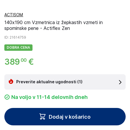
ACTISOM
140x190 cm Vzmetnica iz žepkastih vzmeti in
spominske pene - Actiflex Zen
ID
: 21614759
DOBRA CENA
389
€
00
Preverite aktualne ugodnosti
(1)
Na voljo v 11-14 delovnih dneh
Dodaj v košarico