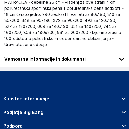
MATRACIJA - debeline 26 cm - Pladenj za dve strani 4 cm
poliuretanska spominska pena + poliuretanska pena actiSoft -
18 cm čvrsto jedro: 290 žepkastih vzmeti za 80x190, 310 za
80x200, 348 za 90x190, 372 za 90x200, 493 za 120x190,
527 za 120x200, 609 za 140x190, 651 za 140x200, 744 za
160x200, 806 za 180x200, 961 za 200x200 - Izjemno zračno
100-odstotno poliestrsko mikroperforirano oblazinjenje -
Uravnoteženo udobje
Varnostne informacije in dokumenti
Podatki o proizvajalcu
Podatki o proizvajalcu vključujejo informacije (naziv, naslov,
državo in elektronski naslov) povezane s proizvajalcem
izdelka.
Koristne informacije
Lovemynight
16 rue du bocage - 35520 - La chapelle des fougeretz
Prodajna mesta
Podjetje Big Bang
France
Splošni pogoji
contact@lovemynight.com
O podjetju
Podpora
Storitve