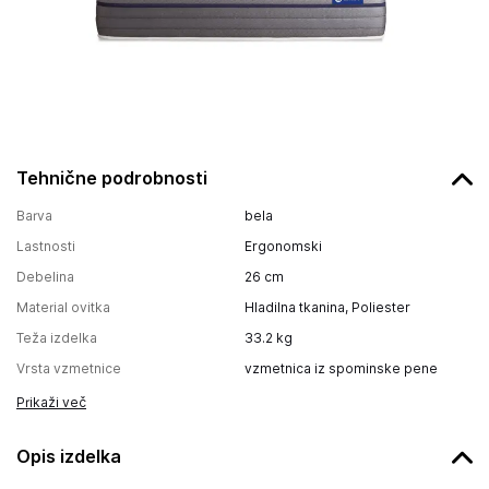
Tehnične podrobnosti
Barva
bela
Lastnosti
Ergonomski
Debelina
26
cm
Material ovitka
Hladilna tkanina, Poliester
Teža izdelka
33.2
kg
Vrsta vzmetnice
vzmetnica iz spominske pene
Prikaži več
Opis izdelka