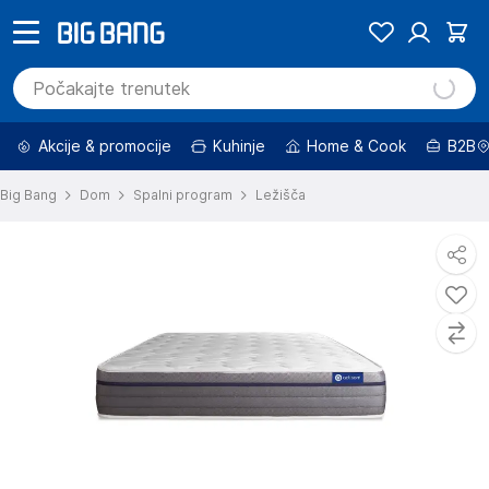
Akcije & promocije
Kuhinje
Home & Cook
B2B
Big Bang
Dom
Spalni program
Ležišča