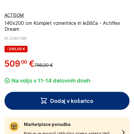
ACTISOM
140x200 cm Komplet vzmetnice in ležišča - Actiflex
Dream
ID
: 21621196
-
290,00 €
509
€
00
799,00 €
Na voljo v 11-14 delovnih dneh
Dodaj v košarico
Marketplace ponudba
Nakup je mogoč izključno preko spleta.
Več