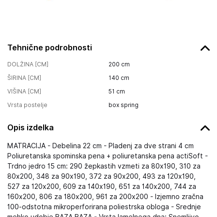
Tehnične podrobnosti
DOLŽINA [CM]
200
cm
ŠIRINA [CM]
140
cm
VIŠINA [CM]
51
cm
Vrsta postelje
box spring
Opis izdelka
MATRACIJA - Debelina 22 cm - Pladenj za dve strani 4 cm
Poliuretanska spominska pena + poliuretanska pena actiSoft -
Trdno jedro 15 cm: 290 žepkastih vzmeti za 80x190, 310 za
80x200, 348 za 90x190, 372 za 90x200, 493 za 120x190,
527 za 120x200, 609 za 140x190, 651 za 140x200, 744 za
160x200, 806 za 180x200, 961 za 200x200 - Izjemno zračna
100-odstotna mikroperforirana poliestrska obloga - Srednje