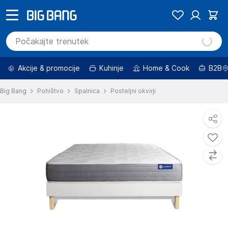
Akcije & promocije
Kuhinje
Home & Cook
B2B
Big Bang
Pohištvo
Spalnica
Posteljni okvirji