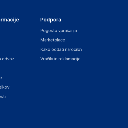
ormacije
Podpora
Pogosta vprašanja
Marketplace
st izdelka z zahtevanimi predpisi.
Kako oddati naročilo?
n odvoz
Vračila in reklamacije
e
elkov
sti