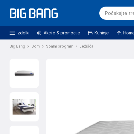
Izdelki
Akcije & promocije
Kuhinje
Home
Big Bang
Dom
Spalni program
Ležišča