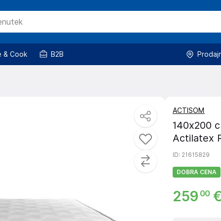
 & Cook
B2B
Prodaj
ACTISOM
140x200 c
Actilatex 
ID
: 21615829
DOBRA CENA
259
00