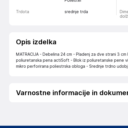
Poliester
Trdota
srednje trda
Dime
dolž
Opis izdelka
MATRACIJA - Debelina 24 cm - Pladenj za dve strani 3 cm 
poliuretanska pena actiSoft - Blok iz poliuretanske pene 
mikro perforirana poliestrska obloga - Srednje trdno udob
Varnostne informacije in dokume
Podatki o proizvajalcu
Podatki o proizvajalcu vključujejo informacije (naziv, nasl
proizvajalcem izdelka.