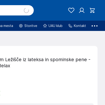
na mesta
Storitve
UAU klub
Kontakt
m Ležišče iz lateksa in spominske pene -
Relax
€