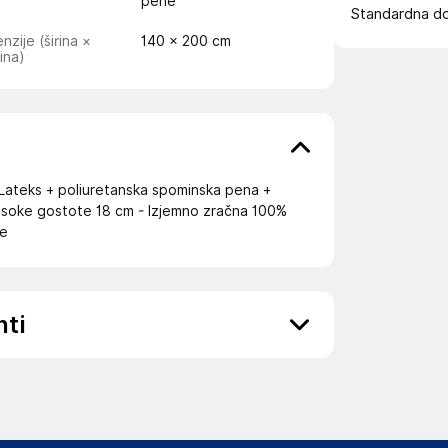
pene
Standardna d
nzije (širina ×
140 × 200 cm
ina)
Lateks + poliuretanska spominska pena +
visoke gostote 18 cm - Izjemno zračna 100%
je
nti
ov, državo in elektronski naslov) povezane s