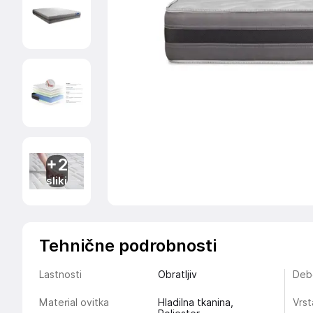
+2
sliki
Tehnične podrobnosti
Lastnosti
Obratljiv
Deb
Material ovitka
Hladilna tkanina,
Vrs