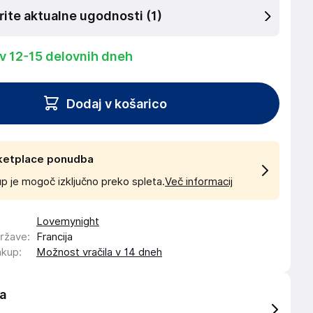
rite aktualne ugodnosti
(1)
 v 12-15 delovnih dneh
Dodaj v košarico
ketplace ponudba
p je mogoč izključno preko spleta.
Več informacij
Lovemynight
države
:
Francija
akup
:
Možnost vračila v 14 dneh
a