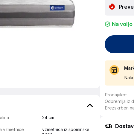
Preve
Na voljo
Mar
Naku
Prodajalec
:
Odpremlja iz 
Brezskrben n
elina
24
cm
Dostav
ta vzmetnice
vzmetnica iz spominske