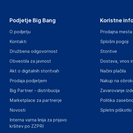
Lovemynight
16 rue du bocage - 35520 - La chapelle des fougeretz
France
Podjetje Big Bang
Koristne inf
contact@lovemynight.com
O podjetju
Prodajna mesta
Odgovorna oseba v EU
Kontakti
Splošni pogoji
Gospodarski subjekt s sedežem v EU, ki zagotavlja skladno
Družbena odgovornost
Storitve
Lovemynight
Obvestila za javnost
Dostava, vnos i
16 rue du bocage - 35520 - La chapelle des fougeretz
France
Akt o digitalnih storitvah
Načini plačila
contact@lovemynight.com
Prodaja podjetjem
Nakup na obrok
Big Partner - distribucija
Zavarovanje izd
Marketplace za partnerje
Politika zasebno
Novosti
Spletni piškotki
Interna varna linija za prijavo
kršitev po ZZPRI