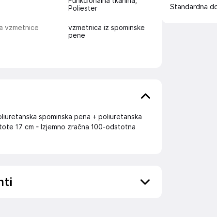
Funkcionalna tkanina,
Standardna d
Poliester
ta vzmetnice
vzmetnica iz spominske
pene
oliuretanska spominska pena + poliuretanska
tote 17 cm - Izjemno zračna 100-odstotna
nti
ov, državo in elektronski naslov) povezane s