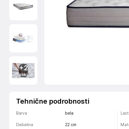
+2
sliki
Tehnične podrobnosti
Barva
bela
Last
Debelina
22
cm
Mate