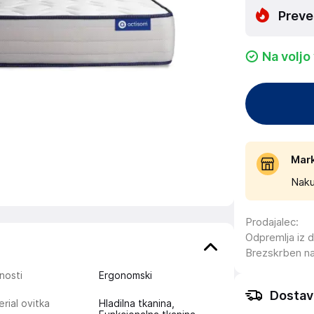
Preve
Na voljo
Mar
Naku
Prodajalec
:
Odpremlja iz 
Brezskrben n
nosti
Ergonomski
Dostav
rial ovitka
Hladilna tkanina,