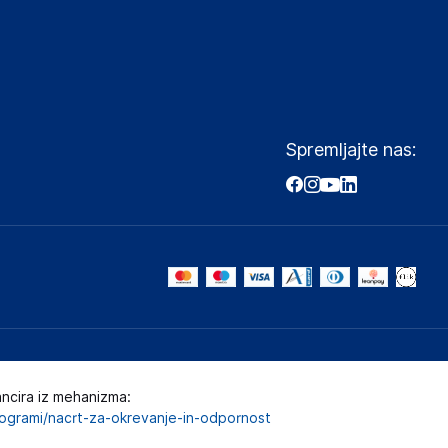
Spremljajte nas:
ancira iz mehanizma:
programi/nacrt-za-okrevanje-in-odpornost