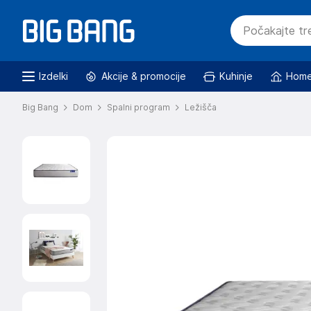
Izdelki
Akcije & promocije
Kuhinje
Home
Big Bang
Dom
Spalni program
Ležišča