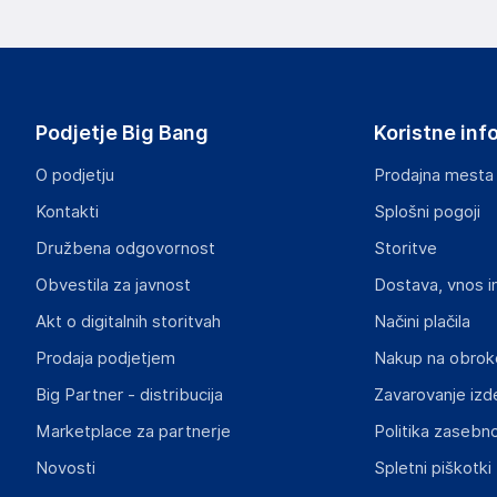
proizvajalcem izdelka.
Lovemynight
16 rue du bocage - 35520 - La chapelle des fougeretz
France
Podjetje Big Bang
Koristne inf
contact@lovemynight.com
O podjetju
Prodajna mesta
Odgovorna oseba v EU
Kontakti
Splošni pogoji
Gospodarski subjekt s sedežem v EU, ki zagotavlja skladno
Družbena odgovornost
Storitve
Lovemynight
Obvestila za javnost
Dostava, vnos i
16 rue du bocage - 35520 - La chapelle des fougeretz
France
Akt o digitalnih storitvah
Načini plačila
contact@lovemynight.com
Prodaja podjetjem
Nakup na obrok
Big Partner - distribucija
Zavarovanje izd
Marketplace za partnerje
Politika zasebno
Novosti
Spletni piškotki