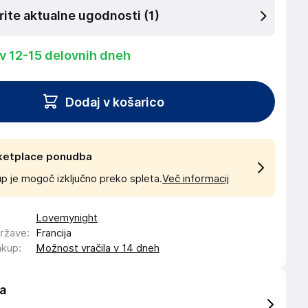
rite aktualne ugodnosti
(1)
 v 12-15 delovnih dneh
Dodaj v košarico
ketplace ponudba
p je mogoč izključno preko spleta.
Več informacij
Lovemynight
države
:
Francija
akup
:
Možnost vračila v 14 dneh
a