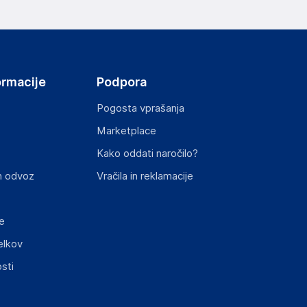
ormacije
Podpora
Pogosta vprašanja
Marketplace
st izdelka z zahtevanimi predpisi.
Kako oddati naročilo?
n odvoz
Vračila in reklamacije
e
elkov
sti