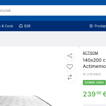
 & Cook
B2B
Prodaj
ACTISOM
140x200 c
Actimemo
ID
: 21614902
DOBRA CENA
239
00