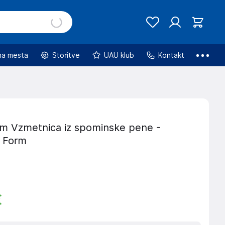
na mesta
Storitve
UAU klub
Kontakt
m Vzmetnica iz spominske pene -
 Form
€