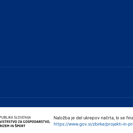
Naložba je del ukrepov načrta, ki se fin
https://www.gov.si/zbirke/projekti-in-