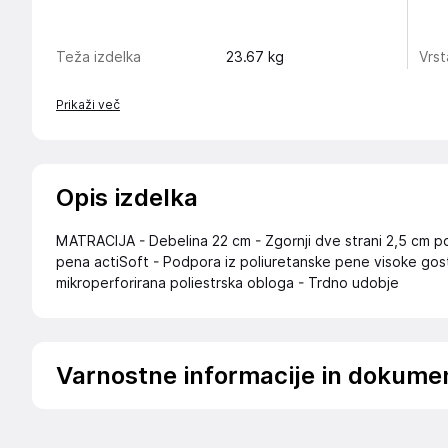
Teža izdelka
23.67
kg
Vrs
Prikaži več
Opis izdelka
MATRACIJA - Debelina 22 cm - Zgornji dve strani 2,5 cm p
pena actiSoft - Podpora iz poliuretanske pene visoke gos
mikroperforirana poliestrska obloga - Trdno udobje
Varnostne informacije in dokume
Podatki o proizvajalcu
Podatki o proizvajalcu vključujejo informacije (naziv, nasl