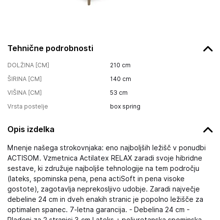
Tehnične podrobnosti
DOLŽINA [CM]
210
cm
ŠIRINA [CM]
140
cm
VIŠINA [CM]
53
cm
Vrsta postelje
box spring
Opis izdelka
Mnenje našega strokovnjaka: eno najboljših ležišč v ponudbi
ACTISOM. Vzmetnica Actilatex RELAX zaradi svoje hibridne
sestave, ki združuje najboljše tehnologije na tem področju
(lateks, spominska pena, pena actiSoft in pena visoke
gostote), zagotavlja neprekosljivo udobje. Zaradi največje
debeline 24 cm in dveh enakih stranic je popolno ležišče za
optimalen spanec. 7-letna garancija. - Debelina 24 cm -