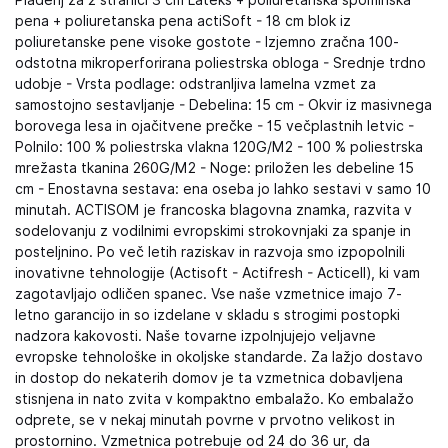
Pladenj za 2 stranici 3 cm Lateks + poliuretanska spominska
pena + poliuretanska pena actiSoft - 18 cm blok iz
poliuretanske pene visoke gostote - Izjemno zračna 100-
odstotna mikroperforirana poliestrska obloga - Srednje trdno
udobje - Vrsta podlage: odstranljiva lamelna vzmet za
samostojno sestavljanje - Debelina: 15 cm - Okvir iz masivnega
borovega lesa in ojačitvene prečke - 15 večplastnih letvic -
Polnilo: 100 % poliestrska vlakna 120G/M2 - 100 % poliestrska
mrežasta tkanina 260G/M2 - Noge: priložen les debeline 15
cm - Enostavna sestava: ena oseba jo lahko sestavi v samo 10
minutah. ACTISOM je francoska blagovna znamka, razvita v
sodelovanju z vodilnimi evropskimi strokovnjaki za spanje in
posteljnino. Po več letih raziskav in razvoja smo izpopolnili
inovativne tehnologije (Actisoft - Actifresh - Acticell), ki vam
zagotavljajo odličen spanec. Vse naše vzmetnice imajo 7-
letno garancijo in so izdelane v skladu s strogimi postopki
nadzora kakovosti. Naše tovarne izpolnjujejo veljavne
evropske tehnološke in okoljske standarde. Za lažjo dostavo
in dostop do nekaterih domov je ta vzmetnica dobavljena
stisnjena in nato zvita v kompaktno embalažo. Ko embalažo
odprete, se v nekaj minutah povrne v prvotno velikost in
prostornino. Vzmetnica potrebuje od 24 do 36 ur, da