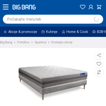
Akcije & promocije
Kuhinje
Home & Cook
B2B
Big Bang
Pohištvo
Spalnica
Posteljni okvirji