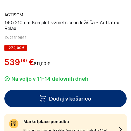
ACTISOM
140x210 cm Komplet vzmetnice in ležišča - Actilatex
Relax
ID
: 21619665
-
272,00 €
539
€
00
811,00 €
Na voljo v 11-14 delovnih dneh
Dodaj v košarico
Marketplace ponudba
Nakup je mogoč izključno preko spleta.
Več