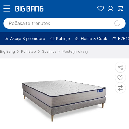
Akcije & promocije
Kuhinje
Home & Cook
B2B
Big Bang
Pohištvo
Spalnica
Posteljni okvirji