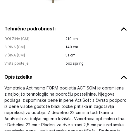
Tehnične podrobnosti
DOLŽINA [CM]
210
cm
ŠIRINA [CM]
140
cm
VIŠINA [CM]
51
cm
Vrsta postelje
box spring
Opis izdelka
Vzmetnica Actimemo FORM podjetja ACTISOM je opremljena
z najboljšo tehnologijo na področju posteljnine. Njegova
podlaga iz spominske pene in pene ActiSoft s čvrsto podporo
iz pene visoke gostote blaži točke pritiska in zagotavlja
neprekosljivo udobje. Z debelino 22 cm ima tudi tkanino
ActiFresh za boljšo higieno ležišča. Vzmetnica optimalno diha.
- Debelina 22 cm - Pladenj za dve strani 2,5 cm poliuretanska