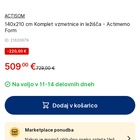
ACTISOM
140x210 cm Komplet vzmetnice in ležišča - Actimemo
Form
ID
: 21620679
-
220,00 €
509
€
00
729,00 €
Na voljo v 11-14 delovnih dneh
Dodaj v košarico
Marketplace ponudba
Nakup je mogoč izključno preko spleta.
Več