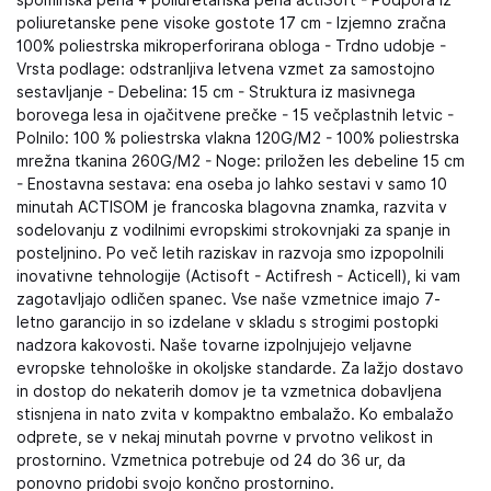
spominska pena + poliuretanska pena actiSoft - Podpora iz
poliuretanske pene visoke gostote 17 cm - Izjemno zračna
100% poliestrska mikroperforirana obloga - Trdno udobje -
Vrsta podlage: odstranljiva letvena vzmet za samostojno
sestavljanje - Debelina: 15 cm - Struktura iz masivnega
borovega lesa in ojačitvene prečke - 15 večplastnih letvic -
Polnilo: 100 % poliestrska vlakna 120G/M2 - 100% poliestrska
mrežna tkanina 260G/M2 - Noge: priložen les debeline 15 cm
- Enostavna sestava: ena oseba jo lahko sestavi v samo 10
minutah ACTISOM je francoska blagovna znamka, razvita v
sodelovanju z vodilnimi evropskimi strokovnjaki za spanje in
posteljnino. Po več letih raziskav in razvoja smo izpopolnili
inovativne tehnologije (Actisoft - Actifresh - Acticell), ki vam
zagotavljajo odličen spanec. Vse naše vzmetnice imajo 7-
letno garancijo in so izdelane v skladu s strogimi postopki
nadzora kakovosti. Naše tovarne izpolnjujejo veljavne
evropske tehnološke in okoljske standarde. Za lažjo dostavo
in dostop do nekaterih domov je ta vzmetnica dobavljena
stisnjena in nato zvita v kompaktno embalažo. Ko embalažo
odprete, se v nekaj minutah povrne v prvotno velikost in
prostornino. Vzmetnica potrebuje od 24 do 36 ur, da
ponovno pridobi svojo končno prostornino.