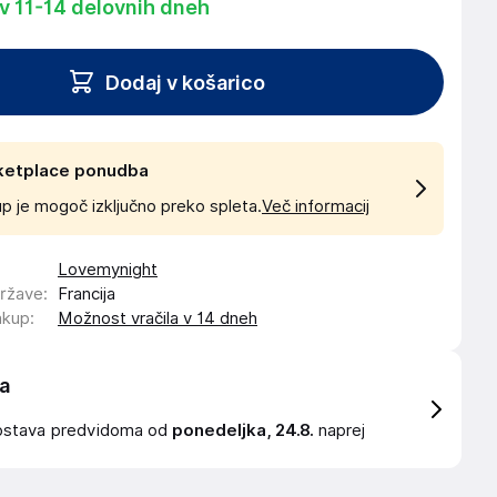
 v 11-14 delovnih dneh
Dodaj v košarico
ketplace ponudba
p je mogoč izključno preko spleta.
Več informacij
Lovemynight
države
:
Francija
akup
:
Možnost vračila v 14 dneh
a
ostava
predvidoma od
ponedeljka, 24.8.
naprej