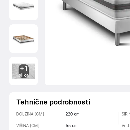
+1
slika
Tehnične podrobnosti
DOLŽINA [CM]
220
cm
ŠIR
VIŠINA [CM]
55
cm
Vrst