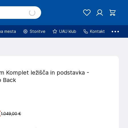
na mesta
Storitve
UAU klub
Kontakt
m Komplet ležišča in podstavka -
o Back
€
1.049,00 €