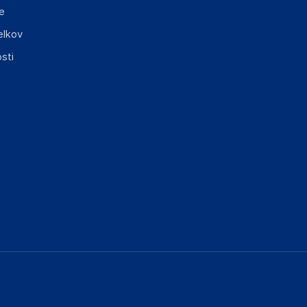
e
elkov
sti