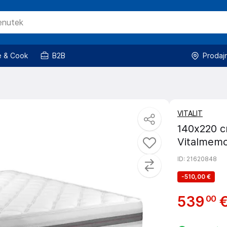
 & Cook
B2B
Prodaj
VITALIT
140x220 c
Vitalmem
ID
: 21620848
-
510,00 €
539
00