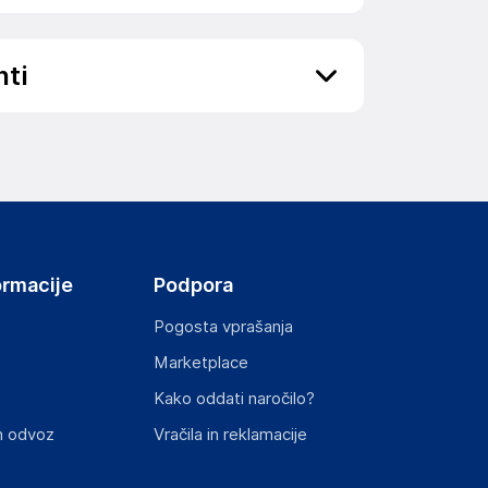
nti
ov, državo in elektronski naslov) povezane s
ormacije
Podpora
Pogosta vprašanja
Marketplace
st izdelka z zahtevanimi predpisi.
Kako oddati naročilo?
n odvoz
Vračila in reklamacije