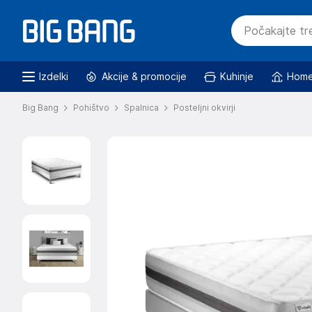
Izdelki
Akcije & promocije
Kuhinje
Home
Big Bang
Pohištvo
Spalnica
Posteljni okvirji