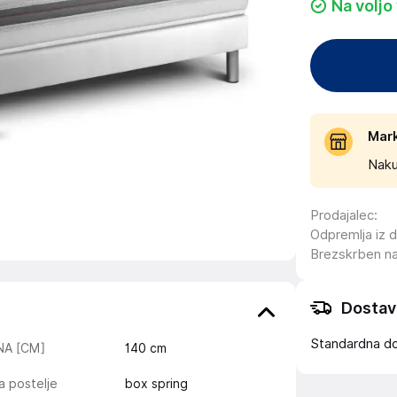
Na voljo
Mar
Naku
Prodajalec
:
Odpremlja iz 
Brezskrben n
Dostav
Standardna d
INA [CM]
140
cm
a postelje
box spring