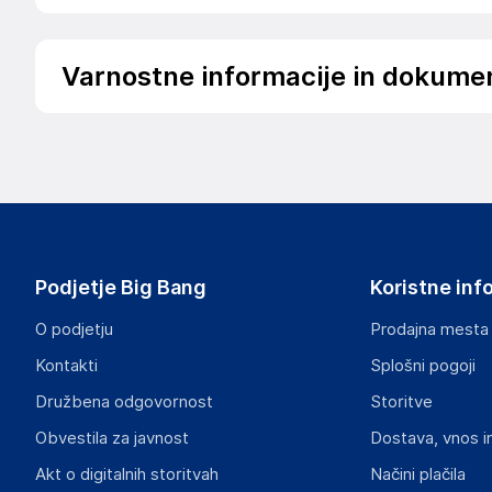
Varnostne informacije in dokume
Podatki o proizvajalcu
Podatki o proizvajalcu vključujejo informacije (naziv, nasl
proizvajalcem izdelka.
KRISTAL d.o.o. Rence
Lukezici 45, 5292 Rence
Slovenija
Podjetje Big Bang
Koristne inf
kristaldoo@siol.net
O podjetju
Prodajna mesta
Odgovorna oseba v EU
Kontakti
Splošni pogoji
Gospodarski subjekt s sedežem v EU, ki zagotavlja skladno
Družbena odgovornost
Storitve
KRISTAL d.o.o. Rence
Obvestila za javnost
Dostava, vnos i
Lukezici 45, 5292 Rence
Slovenija
Akt o digitalnih storitvah
Načini plačila