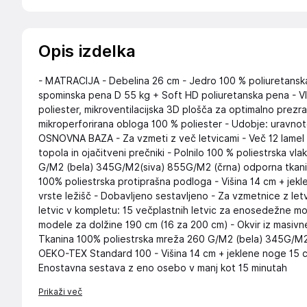
Opis izdelka
- MATRACIJA - Debelina 26 cm - Jedro 100 % poliuretansk
spominska pena D 55 kg + Soft HD poliuretanska pena - V
poliester, mikroventilacijska 3D plošča za optimalno prezr
mikroperforirana obloga 100 % poliester - Udobje: uravn
OSNOVNA BAZA - Za vzmeti z več letvicami - Več 12 lamel 
topola in ojačitveni prečniki - Polnilo 100 % poliestrska v
G/M2 (bela) 345G/M2(siva) 855G/M2 (črna) odporna tkani
100% poliestrska protiprašna podloga - Višina 14 cm + jek
vrste ležišč - Dobavljeno sestavljeno - Za vzmetnice z le
letvic v kompletu: 15 večplastnih letvic za enosedežne m
modele za dolžine 190 cm (16 za 200 cm) - Okvir iz masivn
Tkanina 100% poliestrska mreža 260 G/M2 (bela) 345G/M2
OEKO-TEX Standard 100 - Višina 14 cm + jeklene noge 15 cm
Enostavna sestava z eno osebo v manj kot 15 minutah
Prikaži več