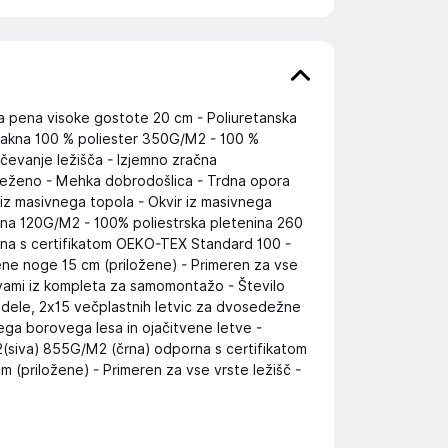
a pena visoke gostote 20 cm - Poliuretanska
lakna 100 % poliester 350G/M2 - 100 %
ačevanje ležišča - Izjemno zračna
oteženo - Mehka dobrodošlica - Trdna opora
iz masivnega topola - Okvir iz masivnega
lakna 120G/M2 - 100% poliestrska pletenina 260
na s certifikatom OEKO-TEX Standard 100 -
lene noge 15 cm (priložene) - Primeren za vse
tvami iz kompleta za samomontažo - Število
odele, 2x15 večplastnih letvic za dvosedežne
ega borovega lesa in ojačitvene letve -
(siva) 855G/M2 (črna) odporna s certifikatom
 (priložene) - Primeren za vse vrste ležišč -