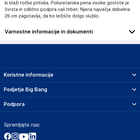
ki blaži točke pritiska. Poliuretanska pena visoke gostote je
čvrsta in odlično podpira vaš hrbet. Njena največja debelina
26 cm zagotavlja, da bo ležišče dolgo služilo.
Varnostne informacije in dokumenti
Podatki o proizvajalcu
Podatki o proizvajalcu vključujejo informacije (naziv, naslov,
državo in elektronski naslov) povezane s proizvajalcem
izdelka.
Koristne informacije
KRISTAL d.o.o. Rence
Lukezici 45, 5292 Rence
Prodajna mesta
Podjetje Big Bang
Slovenija
Splošni pogoji
kristaldoo@siol.net
O podjetju
Podpora
Storitve
Kontakti
Dostava, vnos in odvoz
Odgovorna oseba v EU
Pogosta vprašanja
Družbena odgovornost
Načini plačila
Gospodarski subjekt s sedežem v EU, ki zagotavlja skladnost
Spremljajte nas:
Marketplace
Obvestila za javnost
izdelka z zahtevanimi predpisi.
Nakup na obroke
Kako oddati naročilo?
Akt o digitalnih storitvah
Zavarovanje izdelkov