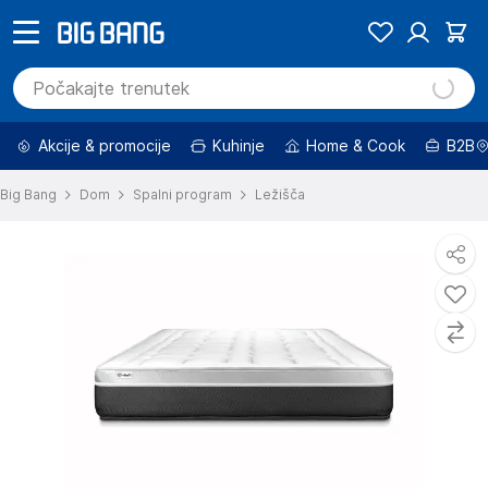
Akcije & promocije
Kuhinje
Home & Cook
B2B
Big Bang
Dom
Spalni program
Ležišča