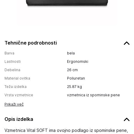
Tehnične podrobnosti
Barva
bela
Lastnosti
Ergonomski
Debelina
26
cm
Material ovitka
Poliuretan
Teža izdelka
25.87
kg
Vrsta vzmetnice
vzmetnica iz spominske pene
Prikaži več
Opis izdelka
Vzmetnica Vital SOFT ima ovojno podlago iz spominske pene,