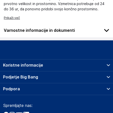
prvotno velikost in prostornino. Vzmetnica potrebuje od 24
do 36 ur, da ponovno pridobi svojo končno prostornino.
Prikaži več
Varnostne informacije in dokumenti
Podatki o proizvajalcu
Podatki o proizvajalcu vključujejo informacije (naziv, naslov,
državo in elektronski naslov) povezane s proizvajalcem
izdelka.
Koristne informacije
Lovemynight
16 rue du bocage - 35520 - La chapelle des fougeretz
Prodajna mesta
Podjetje Big Bang
France
Splošni pogoji
contact@lovemynight.com
O podjetju
Podpora
Storitve
Kontakti
Dostava, vnos in odvoz
Odgovorna oseba v EU
Pogosta vprašanja
Družbena odgovornost
Načini plačila
Gospodarski subjekt s sedežem v EU, ki zagotavlja skladnost
Spremljajte nas:
Marketplace
Obvestila za javnost
izdelka z zahtevanimi predpisi.
Nakup na obroke
Kako oddati naročilo?