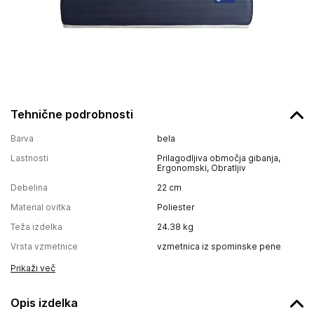
Tehnične podrobnosti
Barva
bela
Lastnosti
Prilagodljiva območja gibanja,
Ergonomski, Obratljiv
Debelina
22
cm
Material ovitka
Poliester
Teža izdelka
24.38
kg
Vrsta vzmetnice
vzmetnica iz spominske pene
Prikaži več
Opis izdelka