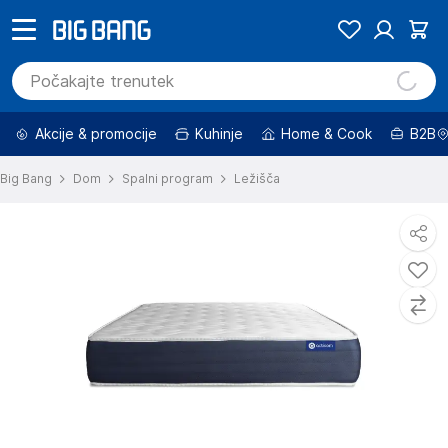
Akcije & promocije
Kuhinje
Home & Cook
B2B
Big Bang
Dom
Spalni program
Ležišča