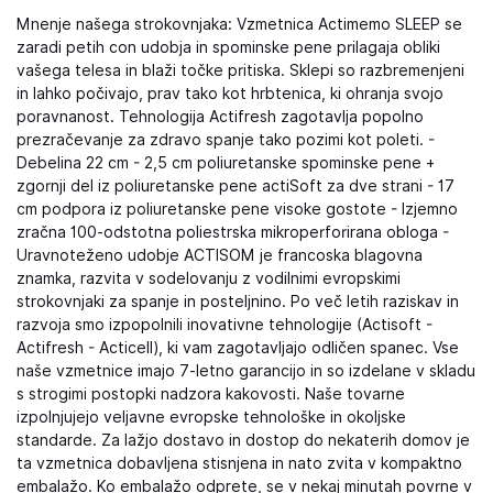
Mnenje našega strokovnjaka: Vzmetnica Actimemo SLEEP se
zaradi petih con udobja in spominske pene prilagaja obliki
vašega telesa in blaži točke pritiska. Sklepi so razbremenjeni
in lahko počivajo, prav tako kot hrbtenica, ki ohranja svojo
poravnanost. Tehnologija Actifresh zagotavlja popolno
prezračevanje za zdravo spanje tako pozimi kot poleti. -
Debelina 22 cm - 2,5 cm poliuretanske spominske pene +
zgornji del iz poliuretanske pene actiSoft za dve strani - 17
cm podpora iz poliuretanske pene visoke gostote - Izjemno
zračna 100-odstotna poliestrska mikroperforirana obloga -
Uravnoteženo udobje ACTISOM je francoska blagovna
znamka, razvita v sodelovanju z vodilnimi evropskimi
strokovnjaki za spanje in posteljnino. Po več letih raziskav in
razvoja smo izpopolnili inovativne tehnologije (Actisoft -
Actifresh - Acticell), ki vam zagotavljajo odličen spanec. Vse
naše vzmetnice imajo 7-letno garancijo in so izdelane v skladu
s strogimi postopki nadzora kakovosti. Naše tovarne
izpolnjujejo veljavne evropske tehnološke in okoljske
standarde. Za lažjo dostavo in dostop do nekaterih domov je
ta vzmetnica dobavljena stisnjena in nato zvita v kompaktno
embalažo. Ko embalažo odprete, se v nekaj minutah povrne v