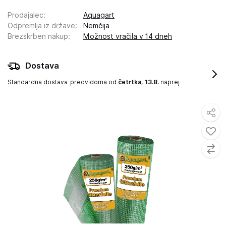
Prodajalec
:
Aquagart
Odpremlja iz države
:
Nemčija
Brezskrben nakup
:
Možnost vračila v 14 dneh
Dostava
Standardna dostava
predvidoma od
četrtka, 13.8.
naprej