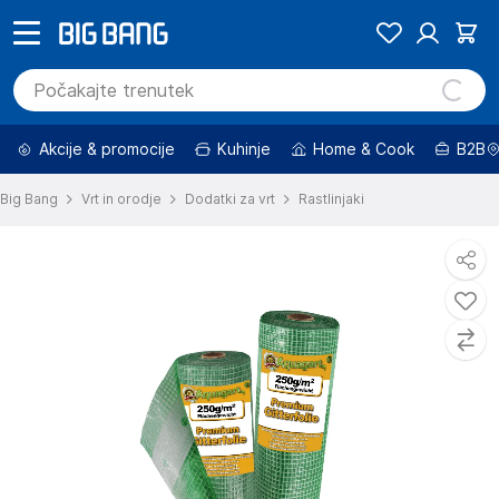
Akcije & promocije
Kuhinje
Home & Cook
B2B
Big Bang
Vrt in orodje
Dodatki za vrt
Rastlinjaki