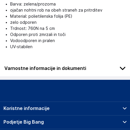
Barva: zelena/prozorna
ojačan nohtni rob na obeh straneh za pritrditev
Material: polietilenska folija (PE)
zelo odporen
Trdnost: 760N na 5 cm
Odporen proti zmrzali in toči
Vodoodporen in pralen
UV-stabilen
Varnostne informacije in dokumenti
Podatki o proizvajalcu
Podatki o proizvajalcu vključujejo informacije (naziv, naslov,
državo in elektronski naslov) povezane s proizvajalcem
izdelka.
Koristne informacije
Aquagart Trading GmbH
Heubischer Ortsstraße 79 96524 Föritztal
Prodajna mesta
Podjetje Big Bang
Germany
Splošni pogoji