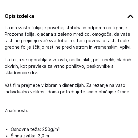
Opis izdelka
Ta mrežasta folija je posebej stabilna in odporna na trganje.
Prozorna folija, ojačana z zeleno mrežico, omogoča, da vaše
rastline prejmejo več svetlobe in s tem povečajo rast. Tople
gredne folije ščitijo rastline pred vetrom in vremenskimi vplivi.
Ta folija se uporablja v vrtovih, rastlinjakih, politunelih, hladnih
okvirih, kot prevleka za vrtno pohištvo, peskovnike ali
skladovnice drv.
Vaš film prejmete v izbranih dimenzijah. Za rezanje na vašo
individualno velikost doma potrebujete samo običajne škarje.
Značilnosti:
Osnovna teža: 250g/m²
Širina zvitka: 3,0 m