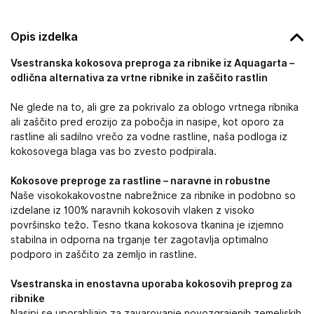
Opis izdelka
Vsestranska kokosova preproga za ribnike iz Aquagarta –
odlična alternativa za vrtne ribnike in zaščito rastlin
Ne glede na to, ali gre za pokrivalo za oblogo vrtnega ribnika
ali zaščito pred erozijo za pobočja in nasipe, kot oporo za
rastline ali sadilno vrečo za vodne rastline, naša podloga iz
kokosovega blaga vas bo zvesto podpirala.
Kokosove preproge za rastline – naravne in robustne
Naše visokokakovostne nabrežnice za ribnike in podobno so
izdelane iz 100% naravnih kokosovih vlaken z visoko
površinsko težo. Tesno tkana kokosova tkanina je izjemno
stabilna in odporna na trganje ter zagotavlja optimalno
podporo in zaščito za zemljo in rastline.
Vsestranska in enostavna uporaba kokosovih preprog za
ribnike
Nasipi se uporabljajo za zavarovanje novozgrajenih zemeljskih