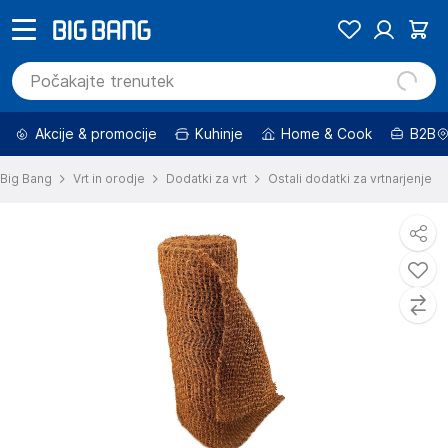
Akcije & promocije
Kuhinje
Home & Cook
B2B
Big Bang
Vrt in orodje
Dodatki za vrt
Ostali dodatki za vrtnarjenje