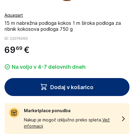
Aquagart
15 m nabrežna podloga kokos 1 m široka podloga za
ribnik kokosova podloga 750 g
ID
: 22074060
69
€
69
Na voljo v 4-7 delovnih dneh
Dodaj v košarico
Marketplace ponudba
Nakup je mogoč izključno preko spleta.
Več
informacij