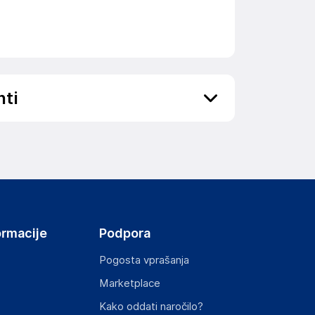
nti
ov, državo in elektronski naslov) povezane s
ormacije
Podpora
Pogosta vprašanja
Marketplace
st izdelka z zahtevanimi predpisi.
Kako oddati naročilo?