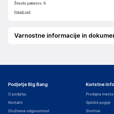
Število paketov: 6
Prikaži več
Varnostne informacije in dokume
Podatki o proizvajalcu
Podatki o proizvajalcu vključujejo informacije (naziv, nasl
proizvajalcem izdelka.
Aquagart Trading GmbH
Heubischer Ortsstraße 79 96524 Föritztal
Germany
Podjetje Big Bang
Koristne inf
verkau@aquagart.de
O podjetju
Prodajna mesta
Odgovorna oseba v EU
Kontakti
Splošni pogoji
Gospodarski subjekt s sedežem v EU, ki zagotavlja skladno
Družbena odgovornost
Storitve