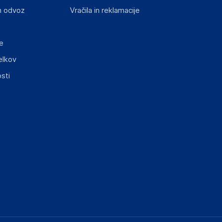
n odvoz
Vračila in reklamacije
e
elkov
elka in lahko vključujejo ključne varnostne
sti