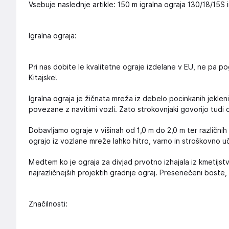
Vsebuje naslednje artikle: 150 m igralna ograja 130/18/15S 
Igralna ograja:
Pri nas dobite le kvalitetne ograje izdelane v EU, ne pa po
Kitajske!
Igralna ograja je žičnata mreža iz debelo pocinkanih jeklen
povezane z navitimi vozli. Zato strokovnjaki govorijo tudi o
Dobavljamo ograje v višinah od 1,0 m do 2,0 m ter različnih 
ograjo iz vozlane mreže lahko hitro, varno in stroškovno u
Medtem ko je ograja za divjad prvotno izhajala iz kmetijstv
najrazličnejših projektih gradnje ograj. Presenečeni boste, 
Značilnosti: