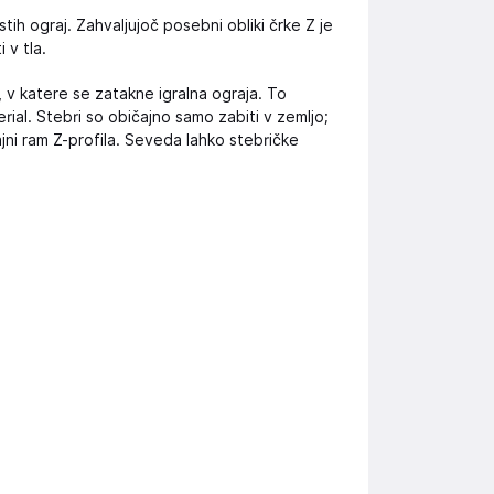
tih ograj. Zahvaljujoč posebni obliki črke Z je
 v tla.
, v katere se zatakne igralna ograja. To
rial. Stebri so običajno samo zabiti v zemljo;
jni ram Z-profila. Seveda lahko stebričke