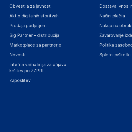
Aquagart Trading GmbH
Obvestila za javnost
Dostava, vnos i
Heubischer Ortsstraße 79 96524 Föritztal
Germany
Akt o digitalnih storitvah
Načini plačila
verkau@aquagart.de
Prodaja podjetjem
Nakup na obrok
Big Partner - distribucija
Zavarovanje izd
Slike o varnosti izdelka
Slike o varnosti izdelka vsebujejo opozorila na embalaži izd
Marketplace za partnerje
Politika zasebno
informacije, povezane z določenim izdelkom.
Novosti
Spletni piškotki
Interna varna linija za prijavo
kršitev po ZZPRI
Zaposlitev