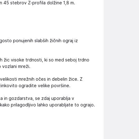
in 45 stebrov Z-profila dolžine 1,8 m.
gosto ponujenih slabših žičnih ograj iz
ih žic visoke trdnosti, ki so med seboj trdno
 vozlani mreži.
velikosti mrežnih očes in debelin žice. Z
činkovito ogradite velike površine.
a in gozdarstva, se zdaj uporablja v
kako prilagodljivo lahko uporabljate to ograjo.