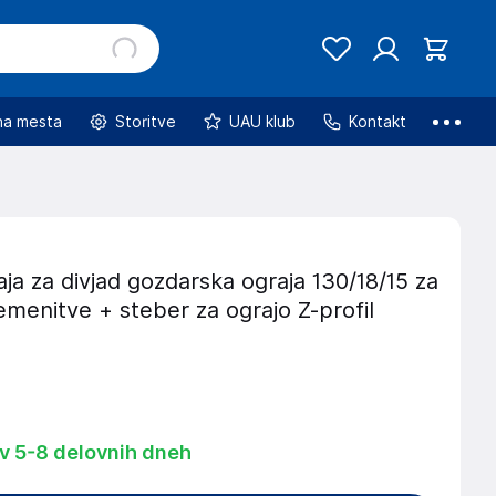
na mesta
Storitve
UAU klub
Kontakt
ja za divjad gozdarska ograja 130/18/15 za
menitve + steber za ograjo Z-profil
 v 5-8 delovnih dneh