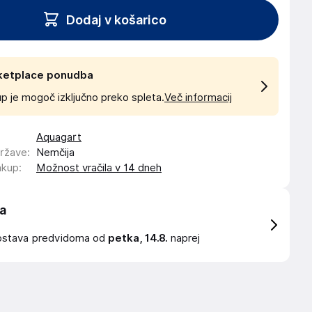
Dodaj v košarico
ketplace ponudba
p je mogoč izključno preko spleta.
Več informacij
Aquagart
države
:
Nemčija
akup
:
Možnost vračila v 14 dneh
a
ostava
predvidoma od
petka, 14.8.
naprej