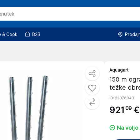
 & Cook
B2B
Prodaj
Aquagart
150 m ogra
težke obre
ID
: 22076043
921
€
09
Na voljo