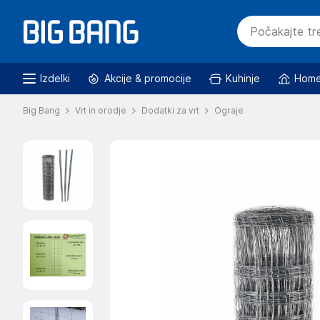
Izdelki
Akcije & promocije
Kuhinje
Home
Big Bang
Vrt in orodje
Dodatki za vrt
Ograje