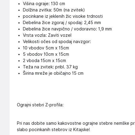
Višina ograje: 130 cm
Dolžina zvitka: 50m (na zvitek)
pocinkane iz jeklenih žic visoke trdnosti
Debelina žice zgoraj / spodaj: 2,45 mm
Debelina žice navpično / vodoravno: 1,9 mm
Vrsta vozla: Zaviti vozel
Velikosti očes od spodaj navzgor:
10 vbodov 5cm x 15cm
5 vbodov 10cm x 15cm
2 vboda 15cm x 15cm
Teža na zvitek: pribl. 37 kg
Širina mreže je običajno 15 cm
Ograjni stebri Z-profila:
Pri nas dobite samo kakovostne ograjne stebre nemške pro
slabo pocinkanih stebrov iz Kitajske!