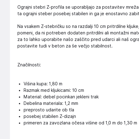
Ograjni stebri Z-profila se uporabljajo za postavitev mrežas
ta ograjni steber posebej stabilen in ga je enostavno zabiti
Na vsakem Z-stebričku so na razdalji 10 cm pritrdilne kljuke
pomeni, da ni potreben dodaten pritrdilni ali montažni mate
za to lahko uporabite našo zaščito pred udarci ali naš ogra
postavite tudi v beton za še večjo stabilnost.
Značilnosti:
Višina kupa: 1,80 m
Razmak med kljukicami: 10 cm
Material: debel pocinkan jekleni trak
Debelina materiala: 1,2 mm
preprosto udarite ob tla
posebej stabilen Z-dizajn
primeren za zavozlana očesa višine od 1,0 m do 1,30 m