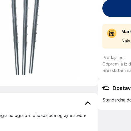
Mar
Naku
Prodajalec
:
Odpremlja iz 
Brezskrben n
Dostav
Standardna d
 igralno ograjo in pripadajoče ograjne stebre