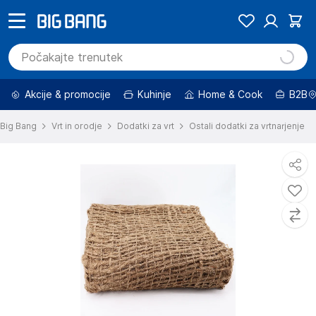
Akcije & promocije
Kuhinje
Home & Cook
B2B
Big Bang
Vrt in orodje
Dodatki za vrt
Ostali dodatki za vrtnarjenje