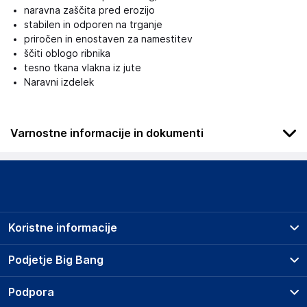
naravna zaščita pred erozijo
stabilen in odporen na trganje
priročen in enostaven za namestitev
ščiti oblogo ribnika
tesno tkana vlakna iz jute
Naravni izdelek
Varnostne informacije in dokumenti
Podatki o proizvajalcu
Podatki o proizvajalcu vključujejo informacije (naziv, naslov,
državo in elektronski naslov) povezane s proizvajalcem
izdelka.
Koristne informacije
Aquagart Trading GmbH
Heubischer Ortsstraße 79 96524 Föritztal
Prodajna mesta
Podjetje Big Bang
Germany
Splošni pogoji
verkau@aquagart.de
O podjetju
Podpora
Storitve
Kontakti