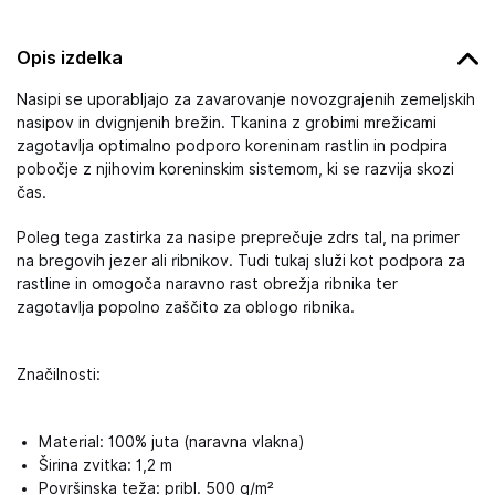
Opis izdelka
Nasipi se uporabljajo za zavarovanje novozgrajenih zemeljskih
nasipov in dvignjenih brežin. Tkanina z grobimi mrežicami
zagotavlja optimalno podporo koreninam rastlin in podpira
pobočje z njihovim koreninskim sistemom, ki se razvija skozi
čas.
Poleg tega zastirka za nasipe preprečuje zdrs tal, na primer
na bregovih jezer ali ribnikov. Tudi tukaj služi kot podpora za
rastline in omogoča naravno rast obrežja ribnika ter
zagotavlja popolno zaščito za oblogo ribnika.
Značilnosti:
Material: 100% juta (naravna vlakna)
Širina zvitka: 1,2 m
Površinska teža: pribl. 500 g/m²