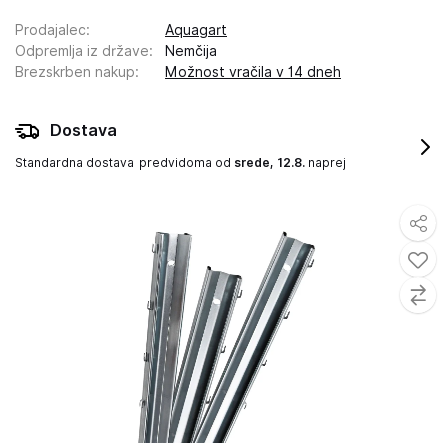
Prodajalec
:
Aquagart
Odpremlja iz države
:
Nemčija
Brezskrben nakup
:
Možnost vračila v 14 dneh
Dostava
Standardna dostava
predvidoma od
srede, 12.8.
naprej