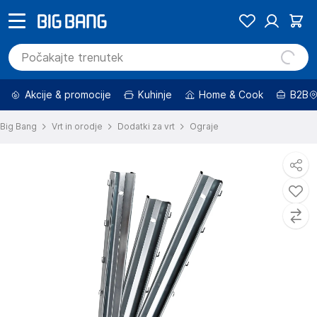
Akcije & promocije
Kuhinje
Home & Cook
B2B
Big Bang
Vrt in orodje
Dodatki za vrt
Ograje