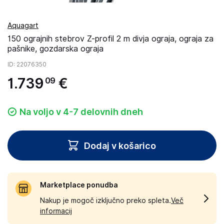
Aquagart
150 ograjnih stebrov Z-profil 2 m divja ograja, ograja za
pašnike, gozdarska ograja
ID
: 22076350
1
.
739
€
09
Na voljo v 4-7 delovnih dneh
Dodaj v košarico
Marketplace ponudba
Nakup je mogoč izključno preko spleta.
Več
informacij