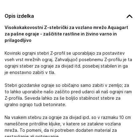
Opis izdelka
Visokokakovostni Z-stebrički za vozlano mrežo Aquagart
za pašne ograje - zaščitite rastline in živino varno in
prilagodljivo
Kovinski ograjni stebri Z-profil se uporabljajo za postavitev
vseh vrst mrežnih ograj. Zahvaljujoč posebnemu Z-profilu je ta
ograjni steber za ograje za divjad itd. posebej stabilen in ga
je enostavno zabiti v tla.
Stebri gozdarske ograje so običajno samo zabiti v zemljo; za
to lahko uporabite našo zaščito pred udarci ali naš ograjni ram
Z-profila. Seveda lahko za še boljšo stabilnost stebre za
igralno ograjo tudi betonirate.
Na vsakem stebru za ograje za divjad ipd. so v razmaku 10 cm
nameščene pritrdilne kljuke, v katere se zatakne vozlana
mreža. To pomeni, da ni potreben dodaten material za
sestavljanje ali pritrjevanje.