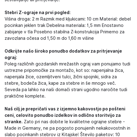
Stebri Z-ograje na prvi pogled:
Višina droga: 2 m Razmik med kljukicami: 10 cm Material: debel
pocinkan jeklen trak Debelina materiala: 1,5 mm Enostavno
zabijanje v tla Posebno stabilna Z-konstrukcija Primerno za
zavozlana očesa od 1,50 m do 1,60 m višine
Odkrijte našo široko ponudbo dodatkov za pritrjevanje
ograj:
Poleg različnih gozdarskih mrežastih ograj vam ponujamo tudi
ustrezne pripomočke za montažo, kot so: napenjalna žica,
napenjala žice, ozemljitveni tulci, žični spojniki, sidra za
stebre, bodeča žica, kape za stebre in še mnogo več.
Seveda pa lahko na naši domači strani ugodno naročite tudi
praktične komplete.
Naš cilj je prepričati vas z izjemno kakovostjo po pošteni
ceni, celovito ponudbo izdelkov in odlično storitvijo za
stranke.
Zato pri nas dobite le kvalitetne ograjne stebre -
Made in Germany, ne pa pogosto ponujenih nekakovostnih in
slabo pocinkanih stebrov iz Kitajske! Število paketov: 10