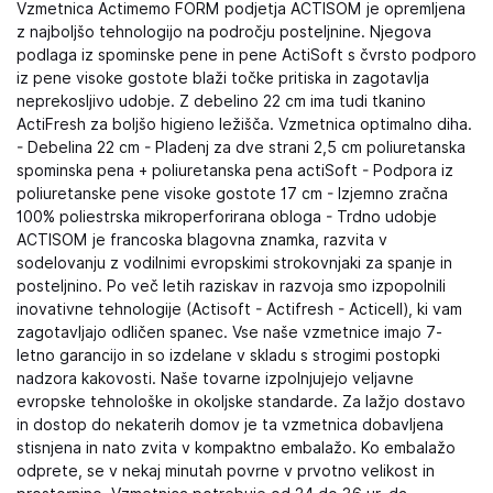
Vzmetnica Actimemo FORM podjetja ACTISOM je opremljena
z najboljšo tehnologijo na področju posteljnine. Njegova
podlaga iz spominske pene in pene ActiSoft s čvrsto podporo
iz pene visoke gostote blaži točke pritiska in zagotavlja
neprekosljivo udobje. Z debelino 22 cm ima tudi tkanino
ActiFresh za boljšo higieno ležišča. Vzmetnica optimalno diha.
- Debelina 22 cm - Pladenj za dve strani 2,5 cm poliuretanska
spominska pena + poliuretanska pena actiSoft - Podpora iz
poliuretanske pene visoke gostote 17 cm - Izjemno zračna
100% poliestrska mikroperforirana obloga - Trdno udobje
ACTISOM je francoska blagovna znamka, razvita v
sodelovanju z vodilnimi evropskimi strokovnjaki za spanje in
posteljnino. Po več letih raziskav in razvoja smo izpopolnili
inovativne tehnologije (Actisoft - Actifresh - Acticell), ki vam
zagotavljajo odličen spanec. Vse naše vzmetnice imajo 7-
letno garancijo in so izdelane v skladu s strogimi postopki
nadzora kakovosti. Naše tovarne izpolnjujejo veljavne
evropske tehnološke in okoljske standarde. Za lažjo dostavo
in dostop do nekaterih domov je ta vzmetnica dobavljena
stisnjena in nato zvita v kompaktno embalažo. Ko embalažo
odprete, se v nekaj minutah povrne v prvotno velikost in