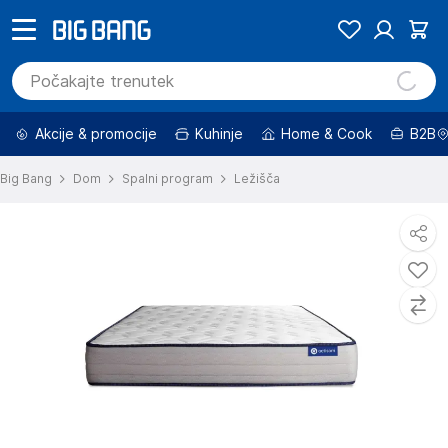
Akcije & promocije
Kuhinje
Home & Cook
B2B
Big Bang
Dom
Spalni program
Ležišča