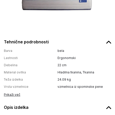
Tehnične podrobnosti
Barva
bela
Lastnosti
Ergonomski
Debelina
22
cm
Material ovitka
Hladilna tkanina, Tkanina
Teža izdelka
24.09
kg
Vrsta vzmetnice
vzmetnica iz spominske pene
Prikaži več
Opis izdelka