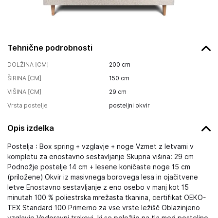
Tehnične podrobnosti
DOLŽINA [CM]
200
cm
ŠIRINA [CM]
150
cm
VIŠINA [CM]
29
cm
Vrsta postelje
posteljni okvir
Opis izdelka
Postelja : Box spring + vzglavje + noge Vzmet z letvami v
kompletu za enostavno sestavljanje Skupna višina: 29 cm
Podnožje postelje 14 cm + lesene koničaste noge 15 cm
(priložene) Okvir iz masivnega borovega lesa in ojačitvene
letve Enostavno sestavljanje z eno osebo v manj kot 15
minutah 100 % poliestrska mrežasta tkanina, certifikat OEKO-
TEX Standard 100 Primerno za vse vrste ležišč Oblazinjeno