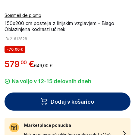
Sommeil de plomb
150x200 cm postelja z linijskim vzglavjem - Blago
Oblazinjena kodrasti učinek
ID
: 21612828
-
70,00 €
579
€
00
649,00 €
Na voljo v 12-15 delovnih dneh
Dodaj v košarico
Marketplace ponudba
Nakup je mogoč izključno preko spleta.
Več