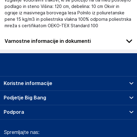
vzglavje Vodoravni trakovi, ki se položijo na tla med posteljno
podlago in steno Višina: 120 cm, debelina: 10 cm Okvir in
ograje iz masivnega borovega lesa Polnilo iz poliuretanske
pene 15 kg/m3 in poliestrska vlakna 100% odporna poliestrska
mreža s certifikatom OEKO-TEX Standard 100
Varnostne informacije in dokumenti
Podatki o proizvajalcu
Podatki o proizvajalcu vključujejo informacije (naziv, naslov,
državo in elektronski naslov) povezane s proizvajalcem
izdelka.
Koristne informacije
Lovemynight
16 rue du bocage - 35520 - La chapelle des fougeretz
Prodajna mesta
Podjetje Big Bang
France
Splošni pogoji
contact@lovemynight.com
O podjetju
Podpora
Storitve
Kontakti
Dostava, vnos in odvoz
Odgovorna oseba v EU
Pogosta vprašanja
Družbena odgovornost
Načini plačila
Gospodarski subjekt s sedežem v EU, ki zagotavlja skladnost
Spremljajte nas:
Marketplace
Obvestila za javnost
izdelka z zahtevanimi predpisi.