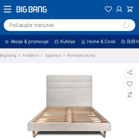
Akcije & promocije
Kuhinje
Home & Cook
B2B
Big Bang
Pohištvo
Spalnica
Posteljni okvirji