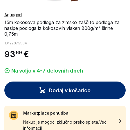
Aquagart
15m kokosova podloga za zimsko zaščito podloga za
nasipe podloga iz kokosovih vlaken 800g/m² širine
0,75m
ID
: 22073534
93
€
69
Na voljo v 4-7 delovnih dneh
Dodaj v košarico
Marketplace ponudba
Nakup je mogoč izključno preko spleta.
Več
informacij