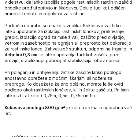
v dejstvu, da lahko izboljša pogoje rasti mladih rastlin in zaščiti
pridelke pred utopitvijo in škodljivci. Deluje tudi kot odličen
hranilnik toplote in regulator za rastline.
Področja uporabe so enako raznolika. Kokosovo zastirko
lahko uporabite za izolacijo rastlinskih lončkov, prekrivanje
gredic, izolacijo ograd za male živali, zaščito pred divjadjo,
vetrom in zasebnostjo na ograjah ali preprosto kot dekoracijo
za rastlinske lonce. Zahvaljujoč strukturi, odporni na trganje, in
debelini 0,8 cm
se lahko uporablja tudi kot zaščita pred
erozijo, stabilizacija pobočij ali stabilizacija robov ribnika.
Pri polaganju in pritrjevanju zimske zaščite lahko podlogo
enostavno obrežete z močnimi škarjami ali nožem za
preproge. Ko dosežete želeno dolžino, morate le še oviti
podlogo okoli rastlinskih lončkov, ki jih želite zaščititi. Pri širini
lahko izbirate med 0,25m, 0,5m, 0,75m in 1m.
Kokosova podloga 800 g/m²
je zelo trpežna in uporabna več
let.