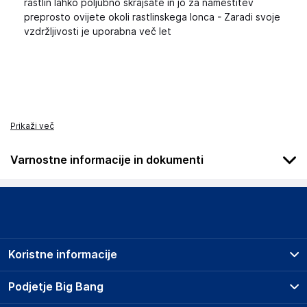
rastlin lahko poljubno skrajšate in jo za namestitev
preprosto ovijete okoli rastlinskega lonca - Zaradi svoje
vzdržljivosti je uporabna več let
Prikaži več
Varnostne informacije in dokumenti
Podatki o proizvajalcu
Podatki o proizvajalcu vključujejo informacije (naziv, naslov,
državo in elektronski naslov) povezane s proizvajalcem
izdelka.
Koristne informacije
Aquagart Trading GmbH
Heubischer Ortsstraße 79 96524 Föritztal
Prodajna mesta
Podjetje Big Bang
Germany
Splošni pogoji