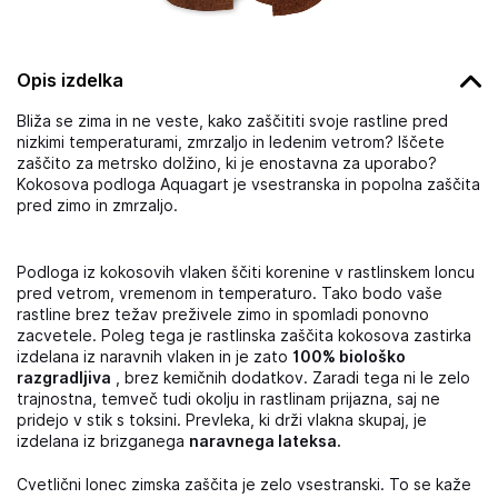
Opis izdelka
Bliža se zima in ne veste, kako zaščititi svoje rastline pred
nizkimi temperaturami, zmrzaljo in ledenim vetrom? Iščete
zaščito za metrsko dolžino, ki je enostavna za uporabo?
Kokosova podloga Aquagart je vsestranska in popolna zaščita
pred zimo in zmrzaljo.
Podloga iz kokosovih vlaken ščiti korenine v rastlinskem loncu
pred vetrom, vremenom in temperaturo. Tako bodo vaše
rastline brez težav preživele zimo in spomladi ponovno
zacvetele. Poleg tega je rastlinska zaščita kokosova zastirka
izdelana iz naravnih vlaken in je zato
100% biološko
razgradljiva
, brez kemičnih dodatkov. Zaradi tega ni le zelo
trajnostna, temveč tudi okolju in rastlinam prijazna, saj ne
pridejo v stik s toksini. Prevleka, ki drži vlakna skupaj, je
izdelana iz brizganega
naravnega lateksa.
Cvetlični lonec zimska zaščita je zelo vsestranski. To se kaže