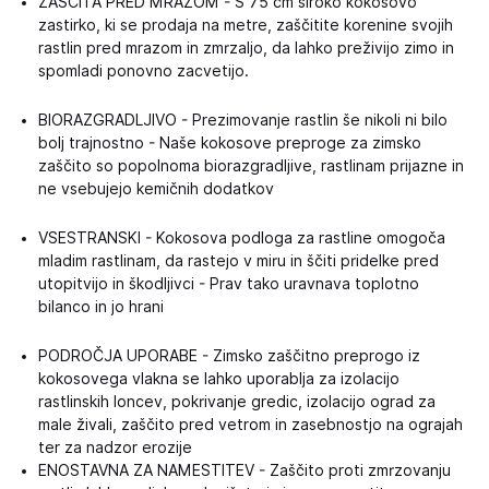
ZAŠČITA PRED MRAZOM - S 75 cm široko kokosovo
zastirko, ki se prodaja na metre, zaščitite korenine svojih
rastlin pred mrazom in zmrzaljo, da lahko preživijo zimo in
spomladi ponovno zacvetijo.
BIORAZGRADLJIVO - Prezimovanje rastlin še nikoli ni bilo
bolj trajnostno - Naše kokosove preproge za zimsko
zaščito so popolnoma biorazgradljive, rastlinam prijazne in
ne vsebujejo kemičnih dodatkov
VSESTRANSKI - Kokosova podloga za rastline omogoča
mladim rastlinam, da rastejo v miru in ščiti pridelke pred
utopitvijo in škodljivci - Prav tako uravnava toplotno
bilanco in jo hrani
PODROČJA UPORABE - Zimsko zaščitno preprogo iz
kokosovega vlakna se lahko uporablja za izolacijo
rastlinskih loncev, pokrivanje gredic, izolacijo ograd za
male živali, zaščito pred vetrom in zasebnostjo na ograjah
ter za nadzor erozije
ENOSTAVNA ZA NAMESTITEV - Zaščito proti zmrzovanju