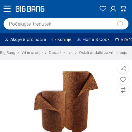
Akcije & promocije
Kuhinje
Home & Cook
B2B
Big Bang
Vrt in orodje
Dodatki za vrt
Ostali dodatki za vrtnarjenje