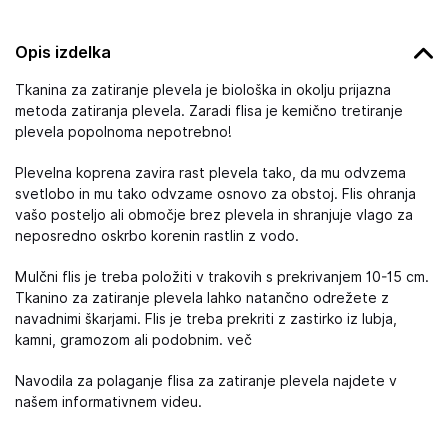
Opis izdelka
Tkanina za zatiranje plevela je biološka in okolju prijazna
metoda zatiranja plevela. Zaradi flisa je kemično tretiranje
plevela popolnoma nepotrebno!
Plevelna koprena zavira rast plevela tako, da mu odvzema
svetlobo in mu tako odvzame osnovo za obstoj. Flis ohranja
vašo posteljo ali območje brez plevela in shranjuje vlago za
neposredno oskrbo korenin rastlin z vodo.
Mulčni flis je treba položiti v trakovih s prekrivanjem 10-15 cm.
Tkanino za zatiranje plevela lahko natančno odrežete z
navadnimi škarjami. Flis je treba prekriti z zastirko iz lubja,
kamni, gramozom ali podobnim. več
Navodila za polaganje flisa za zatiranje plevela najdete v
našem informativnem videu.