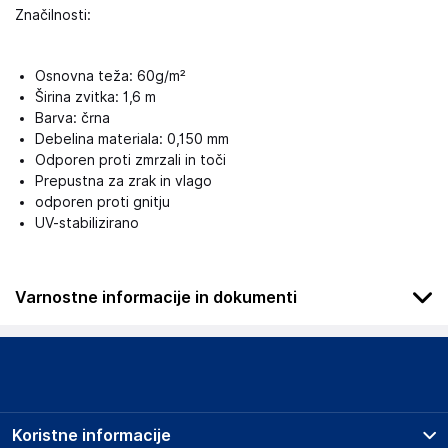
Značilnosti:
Osnovna teža: 60g/m²
Širina zvitka: 1,6 m
Barva: črna
Debelina materiala: 0,150 mm
Odporen proti zmrzali in toči
Prepustna za zrak in vlago
odporen proti gnitju
UV-stabilizirano
Varnostne informacije in dokumenti
Podatki o proizvajalcu
Podatki o proizvajalcu vključujejo informacije (naziv, naslov,
državo in elektronski naslov) povezane s proizvajalcem
izdelka.
Koristne informacije
Aquagart Trading GmbH