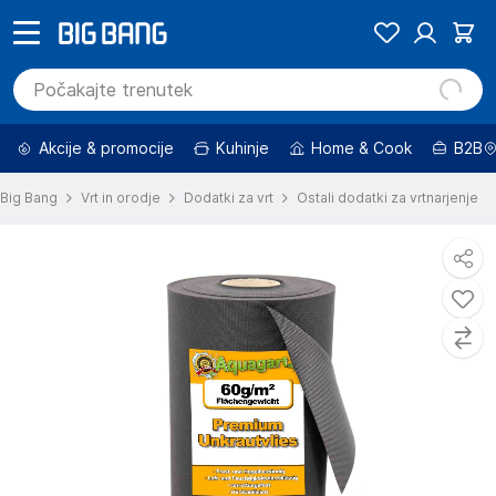
Akcije & promocije
Kuhinje
Home & Cook
B2B
Big Bang
Vrt in orodje
Dodatki za vrt
Ostali dodatki za vrtnarjenje