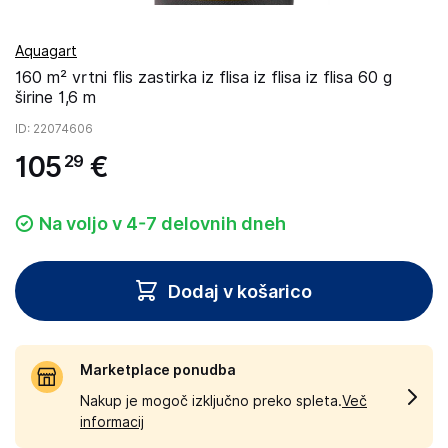
Aquagart
160 m² vrtni flis zastirka iz flisa iz flisa iz flisa 60 g
širine 1,6 m
ID
: 22074606
105
€
29
Na voljo v 4-7 delovnih dneh
Dodaj v košarico
Marketplace ponudba
Nakup je mogoč izključno preko spleta.
Več
informacij