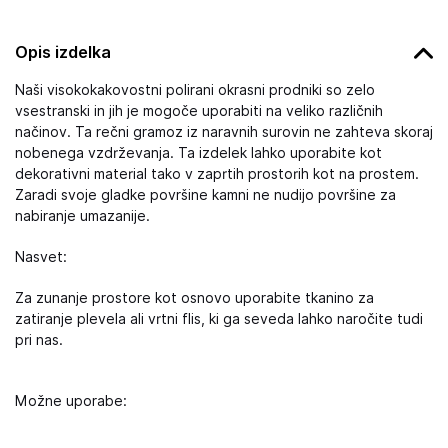
Opis izdelka
Naši visokokakovostni polirani okrasni prodniki so zelo
vsestranski in jih je mogoče uporabiti na veliko različnih
načinov. Ta rečni gramoz iz naravnih surovin ne zahteva skoraj
nobenega vzdrževanja. Ta izdelek lahko uporabite kot
dekorativni material tako v zaprtih prostorih kot na prostem.
Zaradi svoje gladke površine kamni ne nudijo površine za
nabiranje umazanije.
Nasvet:
Za zunanje prostore kot osnovo uporabite tkanino za
zatiranje plevela ali vrtni flis, ki ga seveda lahko naročite tudi
pri nas.
Možne uporabe: