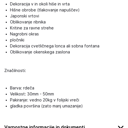
Dekoracija v in okoli hiše in vrta
Hišne obrobe (tlakovanje napuščev)
Japonski vrtovi
Oblikovanje ribnika
Kritine za ravne strehe
Nagrobni okras
pločniki
Dekoracija cvetličnega lonca ali sobna fontana
Oblikovanje okenskega zaslona
Značilnosti:
Barva: rdeča
Velikost: 30mm - 50mm
Pakiranje: vedno 20kg v folijski vreči
gladka površina (zato manj umazanije)
Varnostne informacije in dokumenti