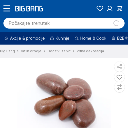
Akcije & promocije
Kuhinje
Home & Cook
B2B
Big Bang
Vrt in orodje
Dodatki za vrt
Vrtna dekoracija