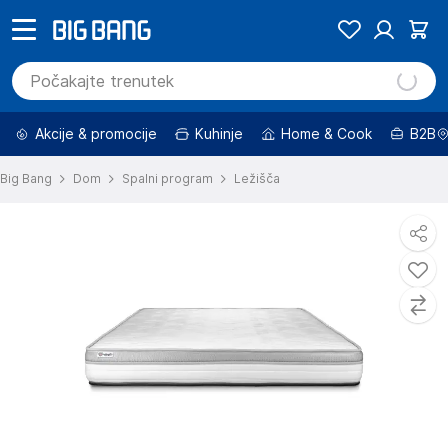
Akcije & promocije
Kuhinje
Home & Cook
B2B
Big Bang
Dom
Spalni program
Ležišča