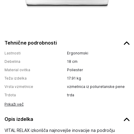
Tehnične podrobnosti
Lastnosti
Ergonomski
Debelina
18
cm
Material ovitka
Poliester
Teža izdelka
17.91
kg
Vrsta vzmetnice
vzmetnica iz poliuretanske pene
Trdota
trda
Prikaži več
Opis izdelka
VITAL RELAX izkorišča najnovejše inovacije na področju