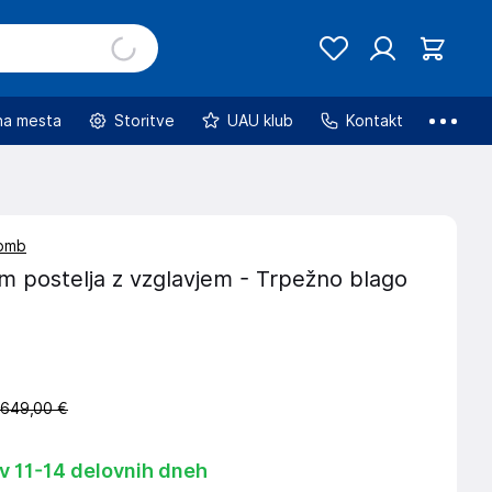
na mesta
Storitve
UAU klub
Kontakt
lomb
m postelja z vzglavjem - Trpežno blago
649,00 €
 v 11-14 delovnih dneh