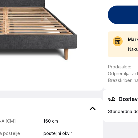
Mar
Naku
Prodajalec
:
Odpremlja iz 
Brezskrben n
Dostav
Standardna d
INA [CM]
160
cm
a postelje
posteljni okvir