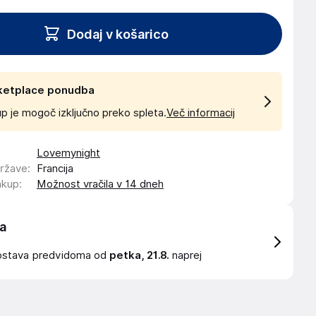
Dodaj v košarico
ketplace ponudba
p je mogoč izključno preko spleta.
Več informacij
Lovemynight
države
:
Francija
akup
:
Možnost vračila v 14 dneh
a
ostava
predvidoma od
petka, 21.8.
naprej