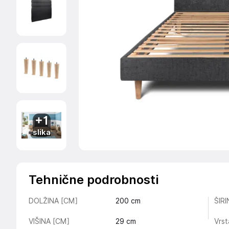
+1
slika
Tehnične podrobnosti
DOLŽINA [CM]
200
cm
ŠIR
VIŠINA [CM]
29
cm
Vrst