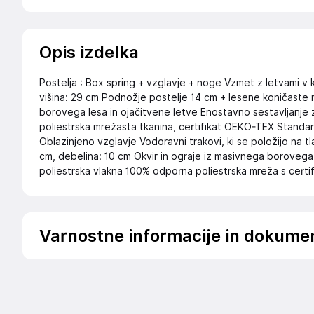
Opis izdelka
Postelja : Box spring + vzglavje + noge Vzmet z letvami 
višina: 29 cm Podnožje postelje 14 cm + lesene koničaste 
borovega lesa in ojačitvene letve Enostavno sestavljanje
poliestrska mrežasta tkanina, certifikat OEKO-TEX Standar
Oblazinjeno vzglavje Vodoravni trakovi, ki se položijo na t
cm, debelina: 10 cm Okvir in ograje iz masivnega borovega 
poliestrska vlakna 100% odporna poliestrska mreža s cer
Varnostne informacije in dokume
Podatki o proizvajalcu
Podatki o proizvajalcu vključujejo informacije (naziv, nasl
proizvajalcem izdelka.