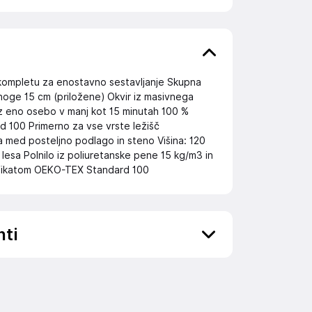
v kompletu za enostavno sestavljanje Skupna
noge 15 cm (priložene) Okvir iz masivnega
 z eno osebo v manj kot 15 minutah 100 %
d 100 Primerno za vse vrste ležišč
la med posteljno podlago in steno Višina: 120
lesa Polnilo iz poliuretanske pene 15 kg/m3 in
tifikatom OEKO-TEX Standard 100
nti
ov, državo in elektronski naslov) povezane s