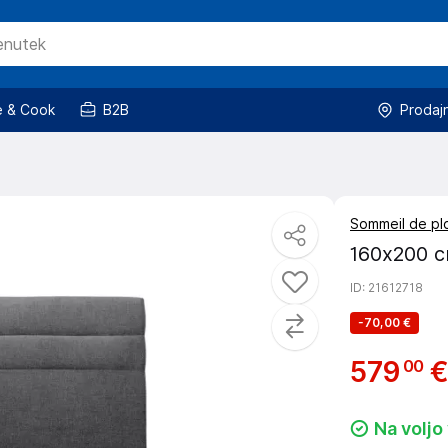
 & Cook
B2B
Prodaj
Sommeil de p
160x200 c
ID
: 21612718
-
70,00 €
579
€
00
Na voljo