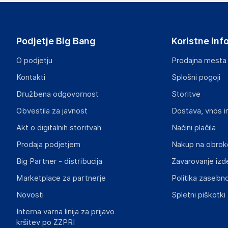
Lovemynight
16 rue du bocage - 35520 - La chapelle des fougeretz
France
Podjetje Big Bang
Koristne inf
contact@lovemynight.com
O podjetju
Prodajna mesta
Odgovorna oseba v EU
Kontakti
Splošni pogoji
Gospodarski subjekt s sedežem v EU, ki zagotavlja skladno
Družbena odgovornost
Storitve
Lovemynight
Obvestila za javnost
Dostava, vnos i
16 rue du bocage - 35520 - La chapelle des fougeretz
France
Akt o digitalnih storitvah
Načini plačila
contact@lovemynight.com
Prodaja podjetjem
Nakup na obrok
Big Partner - distribucija
Zavarovanje izd
Marketplace za partnerje
Politika zasebno
Novosti
Spletni piškotki
Interna varna linija za prijavo
kršitev po ZZPRI