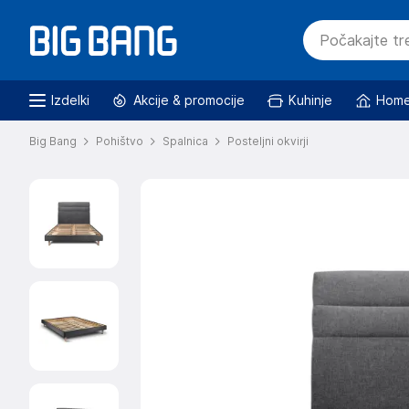
Izdelki
Akcije & promocije
Kuhinje
Home
Big Bang
Pohištvo
Spalnica
Posteljni okvirji