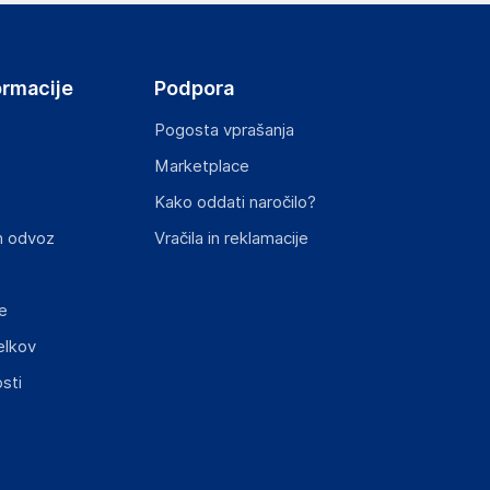
ormacije
Podpora
Pogosta vprašanja
Marketplace
st izdelka z zahtevanimi predpisi.
Kako oddati naročilo?
n odvoz
Vračila in reklamacije
e
elkov
sti