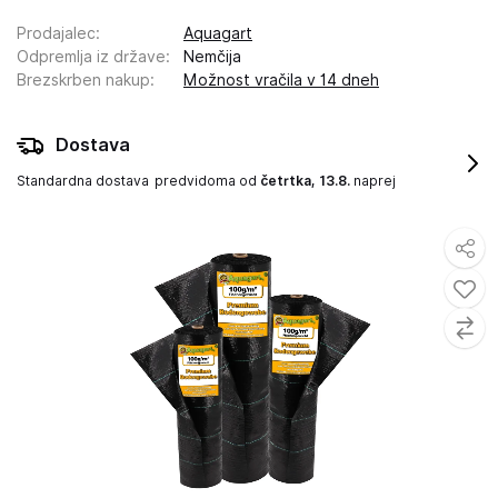
Prodajalec
:
Aquagart
Odpremlja iz države
:
Nemčija
Brezskrben nakup
:
Možnost vračila v 14 dneh
Dostava
Standardna dostava
predvidoma od
četrtka, 13.8.
naprej