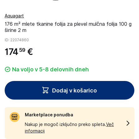
Aquagart
176 m² mlete tkanine folija za plevel mulčna folija 100 g
širine 2 m
ID
: 22074860
174
€
59
Na voljo v 5-8 delovnih dneh
Dodaj v košarico
Marketplace ponudba
Nakup je mogoč izključno preko spleta.
Več
informacij