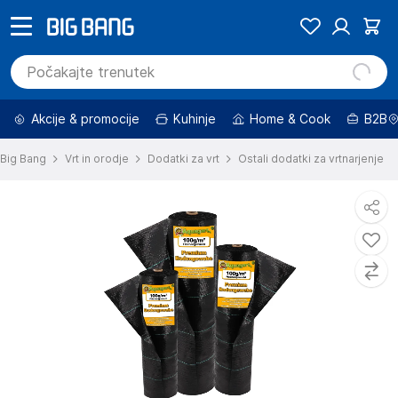
Akcije & promocije
Kuhinje
Home & Cook
B2B
Big Bang
Vrt in orodje
Dodatki za vrt
Ostali dodatki za vrtnarjenje