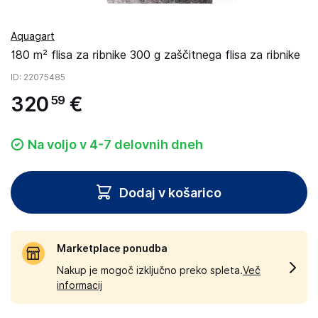
Aquagart
180 m² flisa za ribnike 300 g zaščitnega flisa za ribnike
ID
: 22075485
320
€
59
Na voljo v 4-7 delovnih dneh
Dodaj v košarico
Marketplace ponudba
Nakup je mogoč izključno preko spleta.
Več
informacij