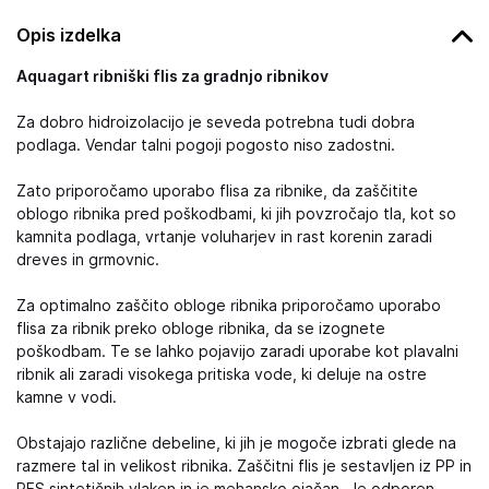
Opis izdelka
Aquagart ribniški flis za gradnjo ribnikov
Za dobro hidroizolacijo je seveda potrebna tudi dobra
podlaga. Vendar talni pogoji pogosto niso zadostni.
Zato priporočamo uporabo flisa za ribnike, da zaščitite
oblogo ribnika pred poškodbami, ki jih povzročajo tla, kot so
kamnita podlaga, vrtanje voluharjev in rast korenin zaradi
dreves in grmovnic.
Za optimalno zaščito obloge ribnika priporočamo uporabo
flisa za ribnik preko obloge ribnika, da se izognete
poškodbam. Te se lahko pojavijo zaradi uporabe kot plavalni
ribnik ali zaradi visokega pritiska vode, ki deluje na ostre
kamne v vodi.
Obstajajo različne debeline, ki jih je mogoče izbrati glede na
razmere tal in velikost ribnika. Zaščitni flis je sestavljen iz PP in