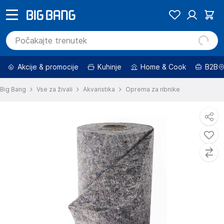
Akcije & promocije
Kuhinje
Home & Cook
B2B
Big Bang
Vse za živali
Akvaristika
Oprema za ribnike