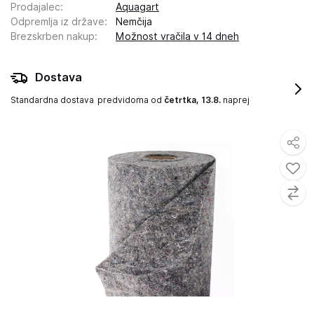
Prodajalec
:
Aquagart
Odpremlja iz države
:
Nemčija
Brezskrben nakup
:
Možnost vračila v 14 dneh
Dostava
Standardna dostava
predvidoma od
četrtka, 13.8.
naprej