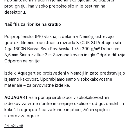
PES sintetičnih vlaken in je mehansko ojačan. Je odporen
proti gnitju, ima visoko prebojno silo in je testiran na
detektorju.
Naš flis za ribnike na kratko
Polipropilenska (PP) vlakna, izdelana v Nemčiji, ustrezajo
geotekstilnemu robustnemu razredu 3 (GRK 3) Prebojna sila
žiga 1600N Barva: Siva Površinska teža 300 g/m² Debelina:
3,5 mm Širina zvitka: 2 m Zaznana kovina in igla Odprta difuzija
Odporen na gnitje
Izdelki Aquagart so proizvedeni v Nemčiji in zato predstavljajo
izjemno kakovost. Uporabljamo samo visokokakovostne
materiale – za prvovrstne izdelke.
AQUAGART
vam ponuja širok izbor visokokakovostnih
izdelkov za vrtne ribnike in urejanje okolice - od gozdarskih in
kokošjih ograj do žice za kunce in ptice, žičnih spojk in
stebrov za ograje.
Prikaži več