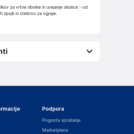
kov za vrtne ribnike in urejanje okolice - od
ih spojk in stebrov za ograje.
nti
ov, državo in elektronski naslov) povezane s
ormacije
Podpora
Pogosta vprašanja
Marketplace
st izdelka z zahtevanimi predpisi.