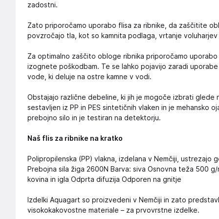
zadostni.
Zato priporočamo uporabo flisa za ribnike, da zaščitite obl
povzročajo tla, kot so kamnita podlaga, vrtanje voluharjev 
Za optimalno zaščito obloge ribnika priporočamo uporabo fl
izognete poškodbam. Te se lahko pojavijo zaradi uporabe kot
vode, ki deluje na ostre kamne v vodi.
Obstajajo različne debeline, ki jih je mogoče izbrati glede na
sestavljen iz PP in PES sintetičnih vlaken in je mehansko o
prebojno silo in je testiran na detektorju.
Naš flis za ribnike na kratko
Polipropilenska (PP) vlakna, izdelana v Nemčiji, ustrezaj
Prebojna sila žiga 2600N Barva: siva Osnovna teža 500 g/m
kovina in igla Odprta difuzija Odporen na gnitje
Izdelki Aquagart so proizvedeni v Nemčiji in zato predsta
visokokakovostne materiale – za prvovrstne izdelke.