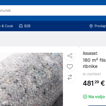
 & Cook
B2B
Prodaj
Aquagart
180 m² fli
ribnike
ID
: 22075547
481
€
29
Na voljo