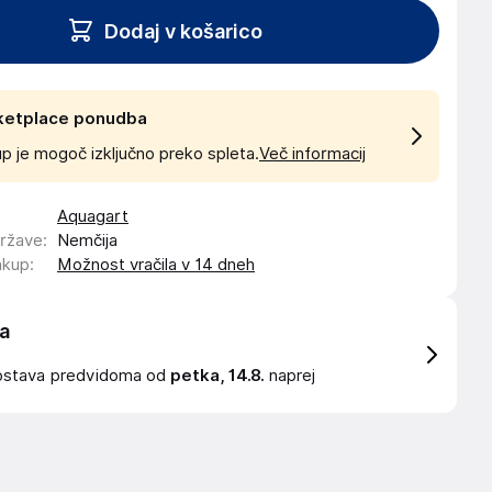
Dodaj v košarico
ketplace ponudba
p je mogoč izključno preko spleta.
Več informacij
Aquagart
države
:
Nemčija
akup
:
Možnost vračila v 14 dneh
a
ostava
predvidoma od
petka, 14.8.
naprej