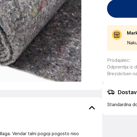
Mar
Naku
Prodajalec
:
Odpremlja iz 
Brezskrben n
Dostav
Standardna d
laga. Vendar talni pogoji pogosto niso