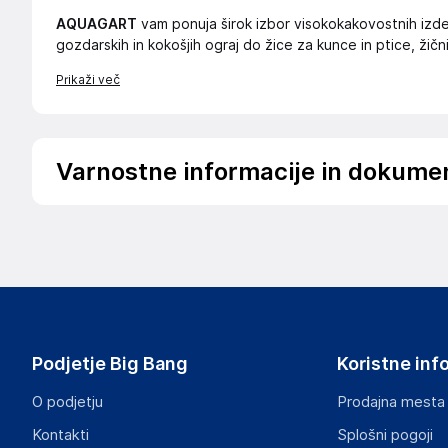
AQUAGART
vam ponuja širok izbor visokokakovostnih izdel
gozdarskih in kokošjih ograj do žice za kunce in ptice, žičn
Prikaži več
Varnostne informacije in dokume
Podatki o proizvajalcu
Podatki o proizvajalcu vključujejo informacije (naziv, nasl
proizvajalcem izdelka.
Aquagart Trading GmbH
Heubischer Ortsstraße 79 96524 Föritztal
Germany
Podjetje Big Bang
Koristne inf
verkau@aquagart.de
O podjetju
Prodajna mesta
Odgovorna oseba v EU
Kontakti
Splošni pogoji
Gospodarski subjekt s sedežem v EU, ki zagotavlja skladno