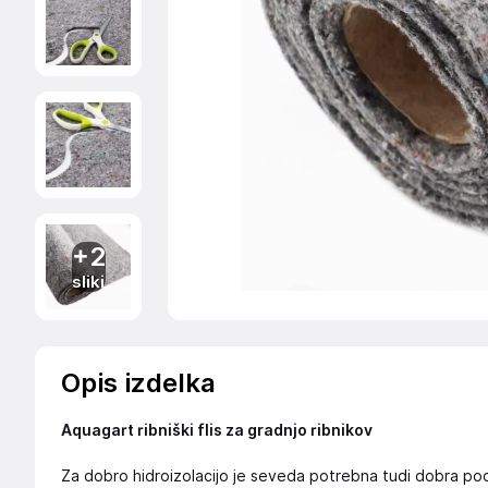
+2
sliki
Opis izdelka
Aquagart ribniški flis za gradnjo ribnikov
Za dobro hidroizolacijo je seveda potrebna tudi dobra pod