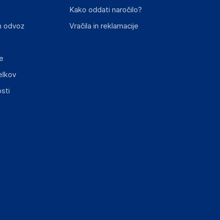
Kako oddati naročilo?
n odvoz
Vračila in reklamacije
e
elkov
elka in lahko vključujejo ključne varnostne
sti