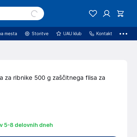
na mesta
Storitve
UAU klub
Kontakt
sa za ribnike 500 g zaščitnega flisa za
 v 5-8 delovnih dneh