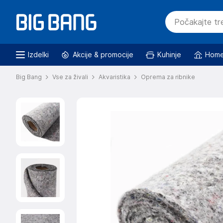
Izdelki
Akcije & promocije
Kuhinje
Home
Big Bang
Vse za živali
Akvaristika
Oprema za ribnike