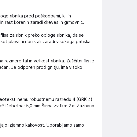
ogo ribnika pred poškodbami, ki jih
in rast korenin zaradi dreves in grmovnic.
isa za ribnik preko obloge ribnika, da se
 plavalni ribnik ali zaradi visokega pritiska
 razmere tal in velikost ribnika. Zaščitni flis je
jačan. Je odporen proti gnitju, ima visoko
o geotekstilnemu robustnemu razredu 4 (GRK 4)
² Debelina: 5,0 mm Širina zvitka: 2 m Zaznana
vljajo izjemno kakovost. Uporabljamo samo