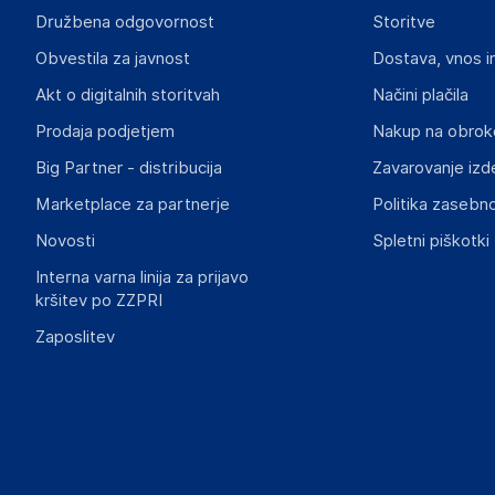
Družbena odgovornost
Storitve
Aquagart Trading GmbH
Obvestila za javnost
Dostava, vnos i
Heubischer Ortsstraße 79 96524 Föritztal
Germany
Akt o digitalnih storitvah
Načini plačila
verkau@aquagart.de
Prodaja podjetjem
Nakup na obrok
Big Partner - distribucija
Zavarovanje izd
Slike o varnosti izdelka
Slike o varnosti izdelka vsebujejo opozorila na embalaži izd
Marketplace za partnerje
Politika zasebno
informacije, povezane z določenim izdelkom.
Novosti
Spletni piškotki
Interna varna linija za prijavo
kršitev po ZZPRI
Zaposlitev