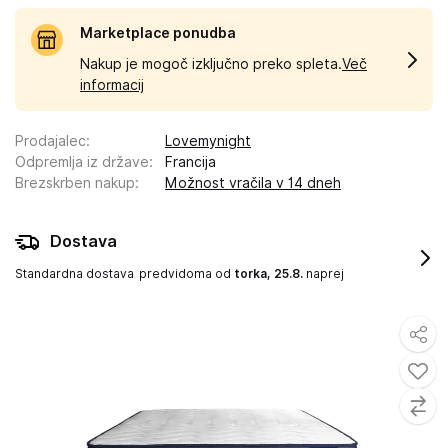
Marketplace ponudba
Nakup je mogoč izključno preko spleta.
Več
informacij
Prodajalec
:
Lovemynight
Odpremlja iz države
:
Francija
Brezskrben nakup
:
Možnost vračila v 14 dneh
Dostava
Standardna dostava
predvidoma od
torka, 25.8.
naprej