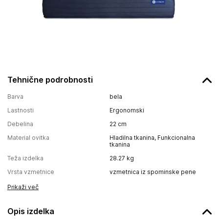
Tehnične podrobnosti
Barva
bela
Lastnosti
Ergonomski
Debelina
22
cm
Material ovitka
Hladilna tkanina, Funkcionalna
tkanina
Teža izdelka
28.27
kg
Vrsta vzmetnice
vzmetnica iz spominske pene
Prikaži več
Opis izdelka