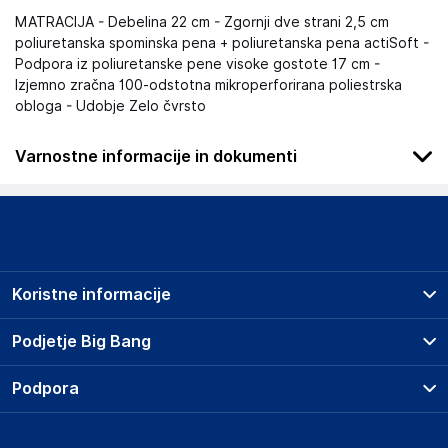
MATRACIJA - Debelina 22 cm - Zgornji dve strani 2,5 cm
poliuretanska spominska pena + poliuretanska pena actiSoft -
Podpora iz poliuretanske pene visoke gostote 17 cm -
Izjemno zračna 100-odstotna mikroperforirana poliestrska
obloga - Udobje Zelo čvrsto
Varnostne informacije in dokumenti
Podatki o proizvajalcu
Podatki o proizvajalcu vključujejo informacije (naziv, naslov,
državo in elektronski naslov) povezane s proizvajalcem
izdelka.
Koristne informacije
Lovemynight
16 rue du bocage - 35520 - La chapelle des fougeretz
Prodajna mesta
Podjetje Big Bang
France
Splošni pogoji
contact@lovemynight.com
O podjetju
Podpora
Storitve
Kontakti
Dostava, vnos in odvoz
Odgovorna oseba v EU
Pogosta vprašanja
Družbena odgovornost
Načini plačila
Gospodarski subjekt s sedežem v EU, ki zagotavlja skladnost