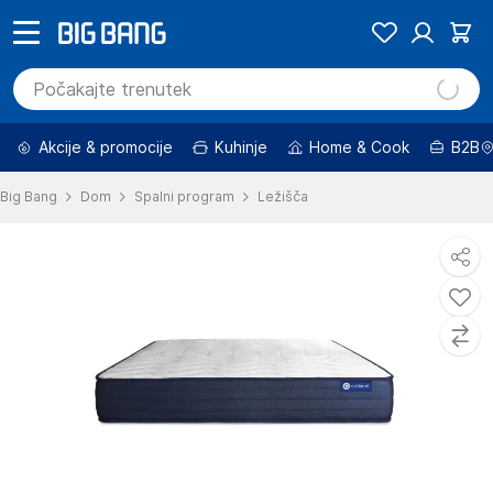
Akcije & promocije
Kuhinje
Home & Cook
B2B
Big Bang
Dom
Spalni program
Ležišča