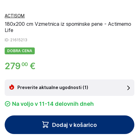
ACTISOM
180x200 cm Vzmetnica iz spominske pene - Actimemo
Life
ID
: 21615213
DOBRA CENA
279
€
00
Preverite aktualne ugodnosti
(1)
Na voljo v 11-14 delovnih dneh
Dodaj v košarico