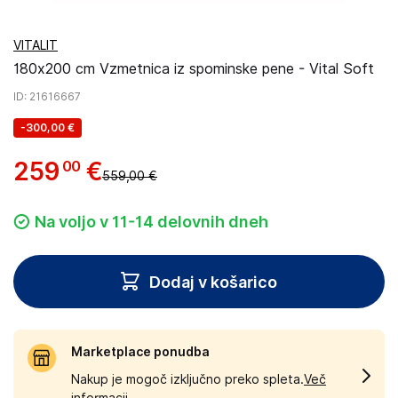
VITALIT
180x200 cm Vzmetnica iz spominske pene - Vital Soft
ID
: 21616667
-
300,00 €
259
€
00
559,00 €
Na voljo v 11-14 delovnih dneh
Dodaj v košarico
Marketplace ponudba
Nakup je mogoč izključno preko spleta.
Več