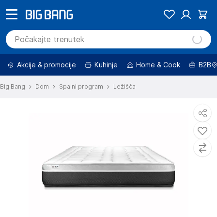
Akcije & promocije
Kuhinje
Home & Cook
B2B
Big Bang
Dom
Spalni program
Ležišča