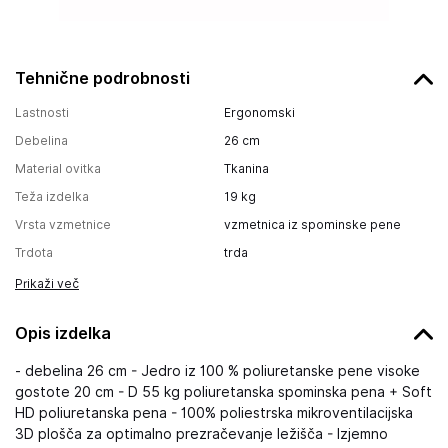
Tehnične podrobnosti
Lastnosti
Ergonomski
Debelina
26
cm
Material ovitka
Tkanina
Teža izdelka
19
kg
Vrsta vzmetnice
vzmetnica iz spominske pene
Trdota
trda
Prikaži več
Opis izdelka
- debelina 26 cm - Jedro iz 100 % poliuretanske pene visoke
gostote 20 cm - D 55 kg poliuretanska spominska pena + Soft
HD poliuretanska pena - 100% poliestrska mikroventilacijska
3D plošča za optimalno prezračevanje ležišča - Izjemno