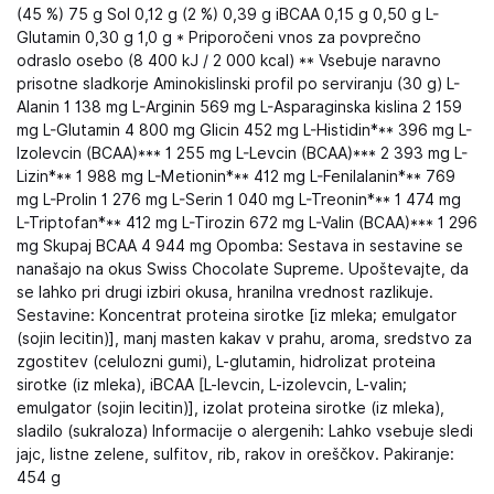
(45 %) 75 g Sol 0,12 g (2 %) 0,39 g iBCAA 0,15 g 0,50 g L-
Glutamin 0,30 g 1,0 g * Priporočeni vnos za povprečno
odraslo osebo (8 400 kJ / 2 000 kcal) ** Vsebuje naravno
prisotne sladkorje Aminokislinski profil po serviranju (30 g) L-
Alanin 1 138 mg L-Arginin 569 mg L-Asparaginska kislina 2 159
mg L-Glutamin 4 800 mg Glicin 452 mg L-Histidin*** 396 mg L-
Izolevcin (BCAA)*** 1 255 mg L-Levcin (BCAA)*** 2 393 mg L-
Lizin*** 1 988 mg L-Metionin*** 412 mg L-Fenilalanin*** 769
mg L-Prolin 1 276 mg L-Serin 1 040 mg L-Treonin*** 1 474 mg
L-Triptofan*** 412 mg L-Tirozin 672 mg L-Valin (BCAA)*** 1 296
mg Skupaj BCAA 4 944 mg Opomba: Sestava in sestavine se
nanašajo na okus Swiss Chocolate Supreme. Upoštevajte, da
se lahko pri drugi izbiri okusa, hranilna vrednost razlikuje.
Sestavine: Koncentrat proteina sirotke [iz mleka; emulgator
(sojin lecitin)], manj masten kakav v prahu, aroma, sredstvo za
zgostitev (celulozni gumi), L-glutamin, hidrolizat proteina
sirotke (iz mleka), iBCAA [L-levcin, L-izolevcin, L-valin;
emulgator (sojin lecitin)], izolat proteina sirotke (iz mleka),
sladilo (sukraloza) Informacije o alergenih: Lahko vsebuje sledi
jajc, listne zelene, sulfitov, rib, rakov in oreščkov. Pakiranje:
454 g