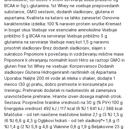
BCAA in 5g L-glutamina. 1st Whey ne vsebuje prepovedanih
substance, GMO sestavin, dodanih sladkorjev, glutena in
aspartama. Kvaliteta na katero se lahko zanesete! Osnovne
karakteristike izdelka: 100 % naraven protein sirutke Kremast
in bogat okus Vsebuje vse esencialne aminokisline Vsebuje
približno 5 g BCAA na serviranje Vsebuje približno 5 g
glutamina na serviranje Vsebuje manj kot 1,5 g naravno
prisotnih sladkorjev Brez dodanih sladkorjev, slajen s
sukralozo Pripomore k povečanju in vzdrževanju mišične mase
Pripomore k ohranjanju normalnih kosti Hitro se raztopi GMO in
gluten free 1st Whey ne vsebuje: Konzervansov Dodanih
sladkorjev Glutena Hidrogeniranih rastlinskih olj Aspartama
Uporaba: Nalijte 200 ml vode ali mleka v shaker, dodajte 1
merico (30 g) prahu, dobro pretresite in konzumirajte po
treningu. Prehranski dodatek ni nadomestilo ali zamenjava
uravnotežene prehrane. Hranite izven dosega majhnih otrok.
Sestava: Povprečne hranilne vrednosti na 30 g (% PV*) 100 g
Energijska vrednost 492 kJ / 117 kcal (6 %) 1 641 kJ / 388 kcal
Maščobe - od teh nasičene maščobne kisline 2,1 g (3 %) 1,3 g
(6 %) 6,8 g 4,3 g Ogljikovi hidrati - od teh sladkorji** 1,8 g (1
%) 1,4 g (2 %) 5,9 g 4,6 g Vlaknine 0,6 g 1,9 g Beljakovine 23 g