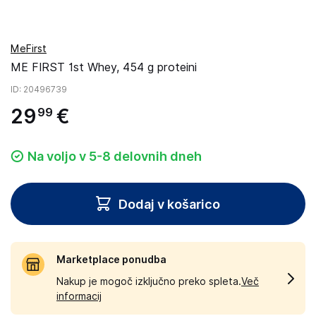
MeFirst
ME FIRST 1st Whey, 454 g proteini
ID
: 20496739
29
€
99
Na voljo v 5-8 delovnih dneh
Dodaj v košarico
Marketplace ponudba
Nakup je mogoč izključno preko spleta.
Več
informacij