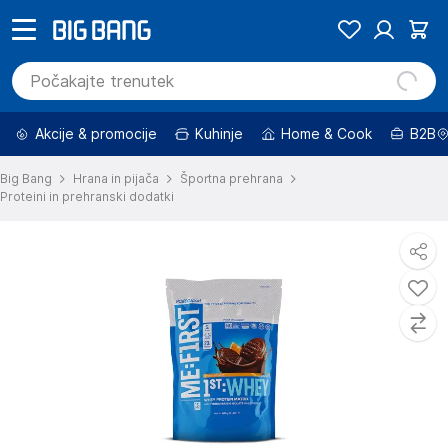
Akcije & promocije
Kuhinje
Home & Cook
B2B
Big Bang
Hrana in pijača
Športna prehrana
Proteini in prehranski dodatki