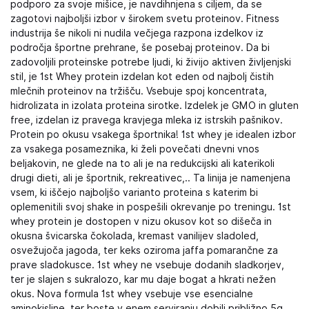
podporo za svoje mišice, je navdihnjena s ciljem, da se
zagotovi najboljši izbor v širokem svetu proteinov. Fitness
industrija še nikoli ni nudila večjega razpona izdelkov iz
področja športne prehrane, še posebaj proteinov. Da bi
zadovoljili proteinske potrebe ljudi, ki živijo aktiven življenjski
stil, je 1st Whey protein izdelan kot eden od najbolj čistih
mlečnih proteinov na tržišču. Vsebuje spoj koncentrata,
hidrolizata in izolata proteina sirotke. Izdelek je GMO in gluten
free, izdelan iz pravega kravjega mleka iz istrskih pašnikov.
Protein po okusu vsakega športnika! 1st whey je idealen izbor
za vsakega posameznika, ki želi povečati dnevni vnos
beljakovin, ne glede na to ali je na redukcijski ali katerikoli
drugi dieti, ali je športnik, rekreativec,.. Ta linija je namenjena
vsem, ki iščejo najboljšo varianto proteina s katerim bi
oplemenitili svoj shake in pospešili okrevanje po treningu. 1st
whey protein je dostopen v nizu okusov kot so dišeča in
okusna švicarska čokolada, kremast vanilijev sladoled,
osvežujoča jagoda, ter keks oziroma jaffa pomarančne za
prave sladokusce. 1st whey ne vsebuje dodanih sladkorjev,
ter je slajen s sukralozo, kar mu daje bogat a hkrati nežen
okus. Nova formula 1st whey vsebuje vse esencialne
aminokisline, ter boste v enem serviranju dobili približno 5g