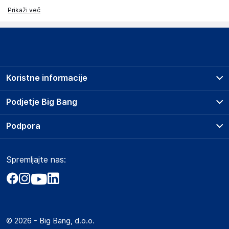
Prikaži več
Koristne informacije
Prodajna mesta
Podjetje Big Bang
Splošni pogoji
O podjetju
Podpora
Storitve
Kontakti
Dostava, vnos in odvoz
Pogosta vprašanja
Družbena odgovornost
Načini plačila
Spremljajte nas:
Marketplace
Obvestila za javnost
Nakup na obroke
Kako oddati naročilo?
Akt o digitalnih storitvah
Zavarovanje izdelkov
Vračila in reklamacije
Prodaja podjetjem
Politika zasebnosti
Big Partner - distribucija
Spletni piškotki
© 2026 - Big Bang, d.o.o.
Marketplace za partnerje