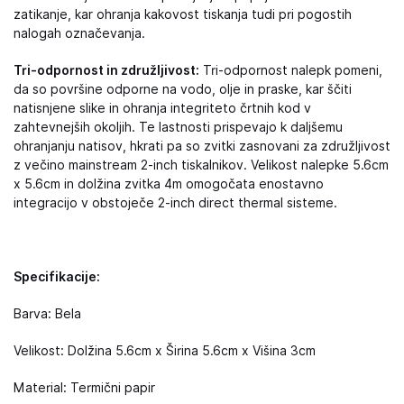
zatikanje, kar ohranja kakovost tiskanja tudi pri pogostih
nalogah označevanja.
Tri-odpornost in združljivost:
Tri-odpornost nalepk pomeni,
da so površine odporne na vodo, olje in praske, kar ščiti
natisnjene slike in ohranja integriteto črtnih kod v
zahtevnejših okoljih. Te lastnosti prispevajo k daljšemu
ohranjanju natisov, hkrati pa so zvitki zasnovani za združljivost
z večino mainstream 2-inch tiskalnikov. Velikost nalepke 5.6cm
x 5.6cm in dolžina zvitka 4m omogočata enostavno
integracijo v obstoječe 2-inch direct thermal sisteme.
Specifikacije:
Barva: Bela
Velikost: Dolžina 5.6cm x Širina 5.6cm x Višina 3cm
Material: Termični papir