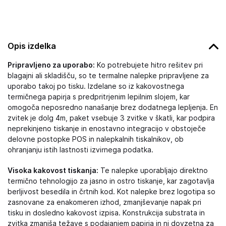
Opis izdelka
Pripravljeno za uporabo:
Ko potrebujete hitro rešitev pri
blagajni ali skladišču, so te termalne nalepke pripravljene za
uporabo takoj po tisku. Izdelane so iz kakovostnega
termičnega papirja s predpritrjenim lepilnim slojem, kar
omogoča neposredno nanašanje brez dodatnega lepljenja. En
zvitek je dolg 4m, paket vsebuje 3 zvitke v škatli, kar podpira
neprekinjeno tiskanje in enostavno integracijo v obstoječe
delovne postopke POS in nalepkalnih tiskalnikov, ob
ohranjanju istih lastnosti izvirnega podatka.
Visoka kakovost tiskanja:
Te nalepke uporabljajo direktno
termično tehnologijo za jasno in ostro tiskanje, kar zagotavlja
berljivost besedila in črtnih kod. Kot nalepke brez logotipa so
zasnovane za enakomeren izhod, zmanjševanje napak pri
tisku in dosledno kakovost izpisa. Konstrukcija substrata in
zvitka zmanjša težave s podajanjem papirja in ni dovzetna za