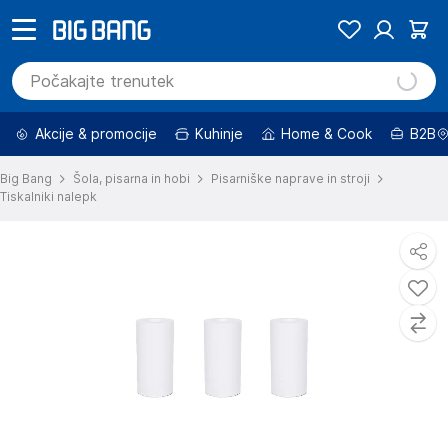
Akcije & promocije
Kuhinje
Home & Cook
B2B
Big Bang
Šola, pisarna in hobi
Pisarniške naprave in stroji
Tiskalniki nalepk