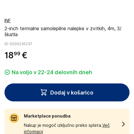
INF
2-inch termalne samolepilne nalepke v zvitkih, 4m, 3/
škatla
ID
: 5000235237
18
€
99
Na voljo v 22-24 delovnih dneh
Dodaj v košarico
Marketplace ponudba
Nakup je mogoč izključno preko spleta.
Več
informacij