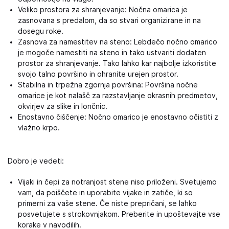
Veliko prostora za shranjevanje: Nočna omarica je
zasnovana s predalom, da so stvari organizirane in na
dosegu roke.
Zasnova za namestitev na steno: Lebdečo nočno omarico
je mogoče namestiti na steno in tako ustvariti dodaten
prostor za shranjevanje. Tako lahko kar najbolje izkoristite
svojo talno površino in ohranite urejen prostor.
Stabilna in trpežna zgornja površina: Površina nočne
omarice je kot nalašč za razstavljanje okrasnih predmetov,
okvirjev za slike in lončnic.
Enostavno čiščenje: Nočno omarico je enostavno očistiti z
vlažno krpo.
Dobro je vedeti:
Vijaki in čepi za notranjost stene niso priloženi. Svetujemo
vam, da poiščete in uporabite vijake in zatiče, ki so
primerni za vaše stene. Če niste prepričani, se lahko
posvetujete s strokovnjakom. Preberite in upoštevajte vse
korake v navodilih.