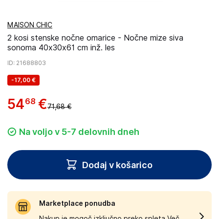
MAISON CHIC
2 kosi stenske nočne omarice - Nočne mize siva
sonoma 40x30x61 cm inž. les
ID
: 21688803
-
17,00 €
54
€
68
71,68 €
Na voljo v 5-7 delovnih dneh
Dodaj v košarico
Marketplace ponudba
Nakup je mogoč izključno preko spleta.
Več