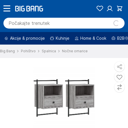
Akcije & promocije
Kuhinje
Home & Cook
B2B
Big Bang
Pohištvo
Spalnica
Nočne omarice