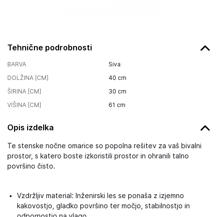
Tehnične podrobnosti
BARVA
Siva
DOLŽINA [CM]
40
cm
ŠIRINA [CM]
30
cm
VIŠINA [CM]
61
cm
Opis izdelka
Te stenske nočne omarice so popolna rešitev za vaš bivalni
prostor, s katero boste izkoristili prostor in ohranili talno
površino čisto.
Vzdržljiv material: Inženirski les se ponaša z izjemno
kakovostjo, gladko površino ter močjo, stabilnostjo in
odpornostjo na vlago.