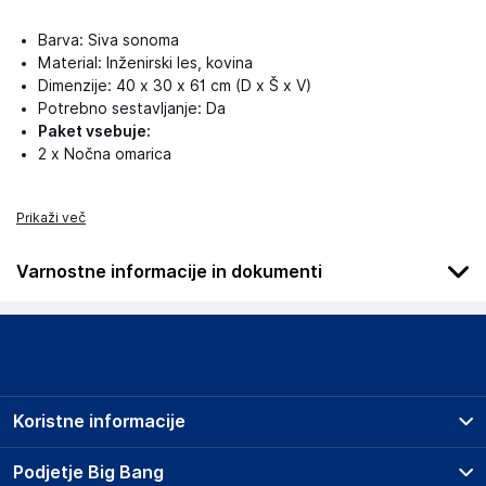
Barva: Siva sonoma
Material: Inženirski les, kovina
Dimenzije: 40 x 30 x 61 cm (D x Š x V)
Potrebno sestavljanje: Da
Paket vsebuje:
2 x Nočna omarica
Prikaži več
Varnostne informacije in dokumenti
Podatki o proizvajalcu
Podatki o proizvajalcu vključujejo informacije (naziv, naslov,
državo in elektronski naslov) povezane s proizvajalcem
izdelka.
Koristne informacije
Haba Trading B.V.
Mary Kingsleystraat 1, 5928 SK Venlo
Prodajna mesta
Podjetje Big Bang
The Netherlands