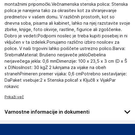
montažnimi pripomočki.Večnamenska stenska polica: Stenska
polica je narejena tako za okrasitev kot za shranjevanje
predmetov v vašem domu. V različnih prostorih, kot so
dnevna soba, pisarna ali kabinet, lahko na njej razstavite svoje
zbirke, knjige, foto okvirje, rastline, figurice ali zgoščenke.
Dobro je vedeti:Podporni nosilec je treba kupiti posebej in ni
vključen v ta izdelek.Ponujamo različno izbiro nosilcev za
police. V naši trgovini lahko poiščete ustrezno polico.Barva:
SrebrnaMaterial: Brušeno nerjaveče jekloDebelina
nerjavečega jekla: 0,6 mmDimenzije: 100 x 23,5 x 3 cm (D x Š
x D)Nosilnost: 30 kgZ 2 luknjama za vijake na obeh
stranehPrimeren premer vijaka: 0,6 cmPotrebno sestavljanje:
DaPaket vsebuje:2 x Stenska polica1 x Ključ8 x VijakPar
rokavic
Prikaži več
Varnostne informacije in dokumenti
Podatki o proizvajalcu
Podatki o proizvajalcu vključujejo informacije (naziv, naslov,