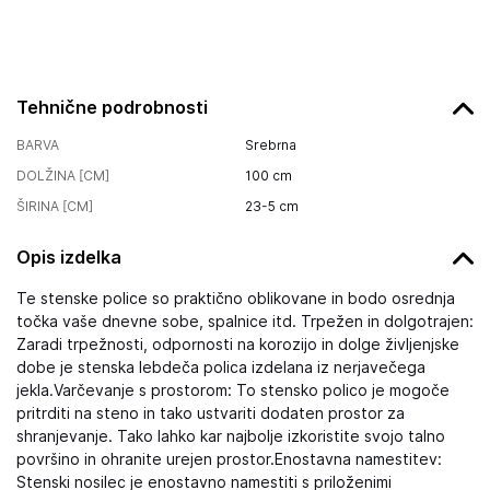
Tehnične podrobnosti
BARVA
Srebrna
DOLŽINA [CM]
100
cm
ŠIRINA [CM]
23-5
cm
Opis izdelka
Te stenske police so praktično oblikovane in bodo osrednja
točka vaše dnevne sobe, spalnice itd. Trpežen in dolgotrajen:
Zaradi trpežnosti, odpornosti na korozijo in dolge življenjske
dobe je stenska lebdeča polica izdelana iz nerjavečega
jekla.Varčevanje s prostorom: To stensko polico je mogoče
pritrditi na steno in tako ustvariti dodaten prostor za
shranjevanje. Tako lahko kar najbolje izkoristite svojo talno
površino in ohranite urejen prostor.Enostavna namestitev:
Stenski nosilec je enostavno namestiti s priloženimi