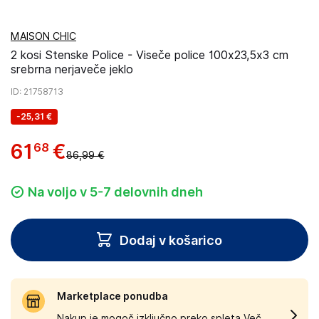
MAISON CHIC
2 kosi Stenske Police - Viseče police 100x23,5x3 cm
srebrna nerjaveče jeklo
ID
: 21758713
-
25,31 €
61
€
68
86,99 €
Na voljo v 5-7 delovnih dneh
Dodaj v košarico
Marketplace ponudba
Nakup je mogoč izključno preko spleta.
Več