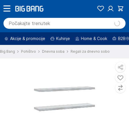
Akcije & promocije
Kuhinje
Home & Cook
B2B
Big Bang
Pohištvo
Dnevna soba
Regali za dnevno sobo