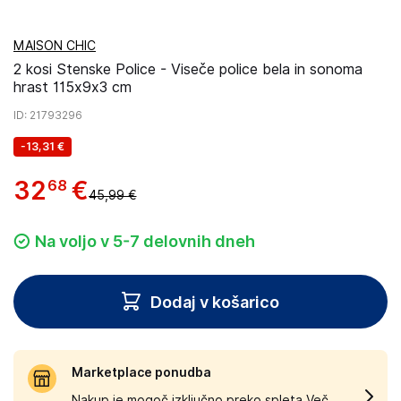
MAISON CHIC
2 kosi Stenske Police - Viseče police bela in sonoma
hrast 115x9x3 cm
ID
: 21793296
-
13,31 €
32
€
68
45,99 €
Na voljo v 5-7 delovnih dneh
Dodaj v košarico
Marketplace ponudba
Nakup je mogoč izključno preko spleta.
Več