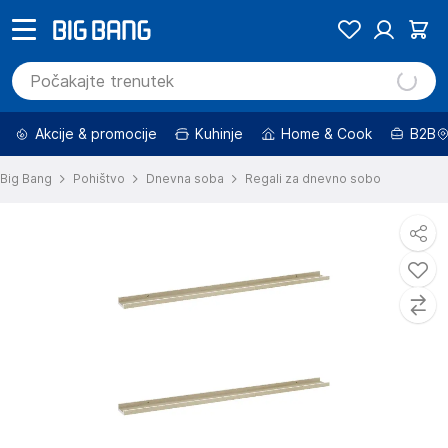
Akcije & promocije
Kuhinje
Home & Cook
B2B
Big Bang
Pohištvo
Dnevna soba
Regali za dnevno sobo