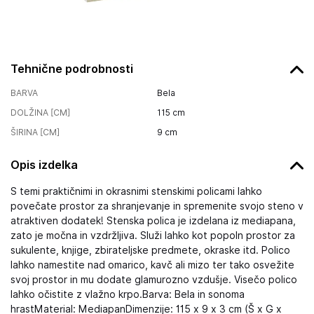
Tehnične podrobnosti
BARVA
Bela
DOLŽINA [CM]
115
cm
ŠIRINA [CM]
9
cm
Opis izdelka
S temi praktičnimi in okrasnimi stenskimi policami lahko
povečate prostor za shranjevanje in spremenite svojo steno v
atraktiven dodatek! Stenska polica je izdelana iz mediapana,
zato je močna in vzdržljiva. Služi lahko kot popoln prostor za
sukulente, knjige, zbirateljske predmete, okraske itd. Polico
lahko namestite nad omarico, kavč ali mizo ter tako osvežite
svoj prostor in mu dodate glamurozno vzdušje. Visečo polico
lahko očistite z vlažno krpo.Barva: Bela in sonoma
hrastMaterial: MediapanDimenzije: 115 x 9 x 3 cm (Š x G x