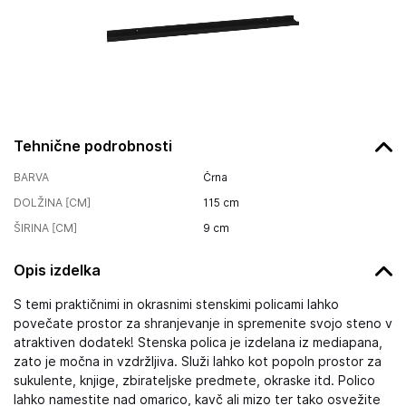
Tehnične podrobnosti
BARVA
Črna
DOLŽINA [CM]
115
cm
ŠIRINA [CM]
9
cm
Opis izdelka
S temi praktičnimi in okrasnimi stenskimi policami lahko
povečate prostor za shranjevanje in spremenite svojo steno v
atraktiven dodatek! Stenska polica je izdelana iz mediapana,
zato je močna in vzdržljiva. Služi lahko kot popoln prostor za
sukulente, knjige, zbirateljske predmete, okraske itd. Polico
lahko namestite nad omarico, kavč ali mizo ter tako osvežite