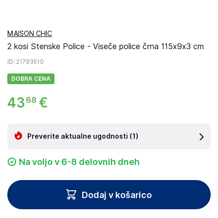
MAISON CHIC
2 kosi Stenske Police - Viseče police črna 115x9x3 cm
ID
: 21793510
DOBRA CENA
43
€
68
Preverite aktualne ugodnosti
(1)
Na voljo v 6-8 delovnih dneh
Dodaj v košarico