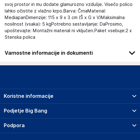
svoj prostor in mu dodate glamurozno vzdušje. Visečo polico
lahko očistite z vlažno krpo.Barva: ČrnaMaterial:
MediapanDimenzije: 115 x 9 x 3 cm (Š x G x V)Maksimalna
nosilnost (vsaka): 5 kgPotrebno sestavljanje: DaProsimo,
upoštevajte: Montažni material ni vključen.Paket vsebuje:2 x
Stenska polica
Varnostne informacije in dokumenti
Podatki o proizvajalcu
Podatki o proizvajalcu vključujejo informacije (naziv, naslov,
državo in elektronski naslov) povezane s proizvajalcem
izdelka.
Koristne informacije
Haba Trading B.V.
Mary Kingsleystraat 1, 5928 SK Venlo
Prodajna mesta
Podjetje Big Bang
The Netherlands
Splošni pogoji
Compliance-safety@vidaxl.com
O podjetju
Podpora
Storitve
Kontakti
Dostava, vnos in odvoz
Odgovorna oseba v EU
Pogosta vprašanja