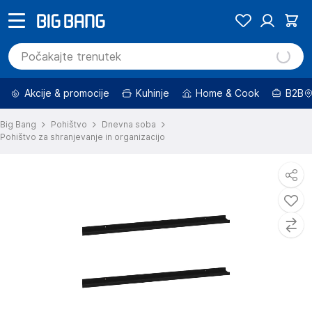
Akcije & promocije
Kuhinje
Home & Cook
B2B
Big Bang
Pohištvo
Dnevna soba
Pohištvo za shranjevanje in organizacijo