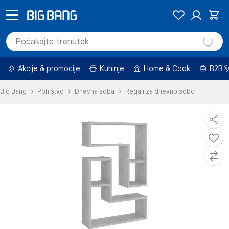
Akcije & promocije
Kuhinje
Home & Cook
B2B
Big Bang
Pohištvo
Dnevna soba
Regali za dnevno sobo