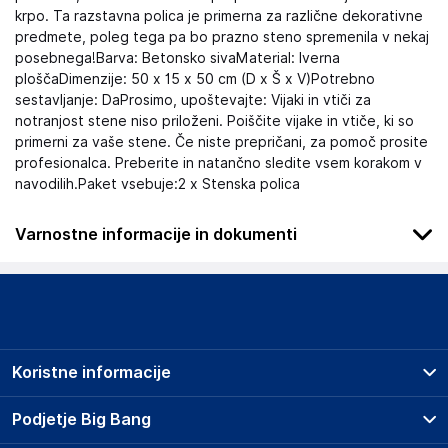
krpo. Ta razstavna polica je primerna za različne dekorativne
predmete, poleg tega pa bo prazno steno spremenila v nekaj
posebnega!Barva: Betonsko sivaMaterial: Iverna
ploščaDimenzije: 50 x 15 x 50 cm (D x Š x V)Potrebno
sestavljanje: DaProsimo, upoštevajte: Vijaki in vtiči za
notranjost stene niso priloženi. Poiščite vijake in vtiče, ki so
primerni za vaše stene. Če niste prepričani, za pomoč prosite
profesionalca. Preberite in natančno sledite vsem korakom v
navodilih.Paket vsebuje:2 x Stenska polica
Varnostne informacije in dokumenti
Podatki o proizvajalcu
Podatki o proizvajalcu vključujejo informacije (naziv, naslov,
državo in elektronski naslov) povezane s proizvajalcem
izdelka.
Koristne informacije
Haba Trading B.V.
Mary Kingsleystraat 1, 5928 SK Venlo
Prodajna mesta
Podjetje Big Bang
The Netherlands
Splošni pogoji