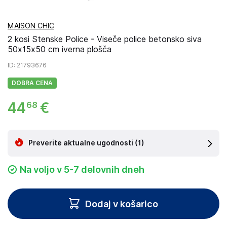
MAISON CHIC
2 kosi Stenske Police - Viseče police betonsko siva
50x15x50 cm iverna plošča
ID
: 21793676
DOBRA CENA
44
€
68
Preverite aktualne ugodnosti
(1)
Na voljo v 5-7 delovnih dneh
Dodaj v košarico