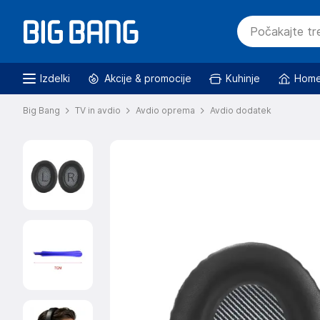
Izdelki
Akcije & promocije
Kuhinje
Home
Big Bang
TV in avdio
Avdio oprema
Avdio dodatek