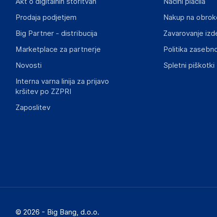
INF Company AB
Akt o digitalnih storitvah
Načini plačila
Lokegatan 5, 263 37 Höganäs
Prodaja podjetjem
Nakup na obrok
Sweden
Big Partner - distribucija
Zavarovanje izd
support@inf.se
Marketplace za partnerje
Politika zasebno
Slike o varnosti izdelka
Novosti
Spletni piškotki
Slike o varnosti izdelka vsebujejo opozorila na embalaži izd
informacije, povezane z določenim izdelkom.
Interna varna linija za prijavo
kršitev po ZZPRI
Zaposlitev
Dokumenti o varnosti izdelka
Produktni dokumenti z opozorili ter varnostnimi in drugimi 
izdelkom.
e584af2781e752206a1b2160756dafe8b1793cb3.pdf
© 2026 - Big Bang, d.o.o.