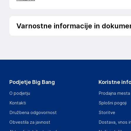
Varnostne informacije in dokume
Samo za Bose QC25/QC15/QC2/AE2. Ni združljivo s QC35. 
Podatki o proizvajalcu
Podatki o proizvajalcu vključujejo informacije (naziv, nasl
proizvajalcem izdelka.
DRAGON ECOM INTERNATIONAL LIMITED
Podjetje Big Bang
Koristne inf
ROOM 1502(A), EASEY COMMERCIAL BUILDING, 253-261 
HK
O podjetju
Prodajna mesta
angela88tw@163.com
Kontakti
Splošni pogoji
Odgovorna oseba v EU
Družbena odgovornost
Storitve
Gospodarski subjekt s sedežem v EU, ki zagotavlja skladno
Obvestila za javnost
Dostava, vnos i