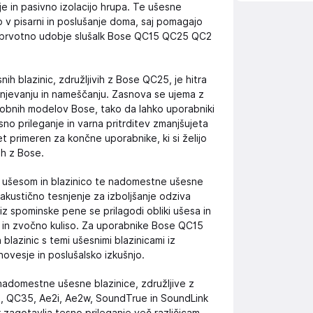
je in pasivno izolacijo hrupa. Te ušesne
 v pisarni in poslušanje doma, saj pomagajo
jo prvotno udobje slušalk Bose QC15 QC25 QC2
 blazinic, združljivih z Bose QC25, je hitra
ranjevanju in nameščanju. Zasnova se ujema z
dobnih modelov Bose, tako da lahko uporabniki
no prileganje in varna pritrditev zmanjšujeta
let primeren za končne uporabnike, ki si želijo
ih z Bose.
 ušesom in blazinico te nadomestne ušesne
akustično tesnjenje za izboljšanje odziva
 iz spominske pene se prilagodi obliki ušesa in
a in zvočno kuliso. Za uporabnike Bose QC15
lazinic s temi ušesnimi blazinicami iz
vesje in poslušalsko izkušnjo.
adomestne ušesne blazinice, združljive z
, QC35, Ae2i, Ae2w, SoundTrue in SoundLink