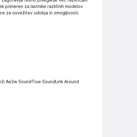
r zagotavlja tesno prileganje več različicam
elek primeren za lastnike različnih modelov
ce za osvežitev udobja in zmogljivosti.
e2i Ae2w SoundTrue SoundLink Around