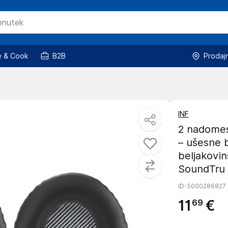
 & Cook
B2B
Prodaj
INF
2 nadomest
– ušesne b
beljakovi
SoundTru
ID
: 5000286827
11
€
69