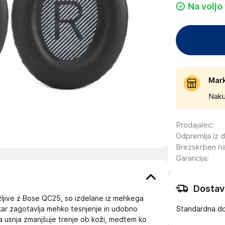
Na voljo
Mar
Naku
Prodajalec
:
Odpremlja iz 
Brezskrben n
Garancija
:
Dostav
ljive z Bose QC25, so izdelane iz mehkega
Standardna d
kar zagotavlja mehko tesnjenje in udobno
ga usnja zmanjšuje trenje ob koži, medtem ko