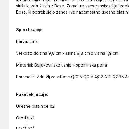
Around. Dimenzije in oblika montaže odražajo originale, ka
slušalk, združljivih z Bose. Zaradi te vsestranskosti je izd
Bose, ki potrebujejo zanesljive nadomestne ušesne blazini
Specifikacije:
Barva: črna
Velikost: dolžina 9,8 cm x širina 9,8 cm x višina 1,9 cm
Material: Beljakovinsko usnje + spominska pena
Parametri: Združljivo z Bose QC25 QC15 QC2 AE2 QC35 A
Paket vključuje:
Ušesne blazinice x2
Orodje x1
Prikaži več