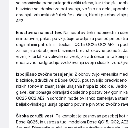
se spominska pena prilagodi obliki ušesa, kar izboljša udob
blazinice so idealne za potovanja, vožnjo na delo, uporabo
ohranjati vrhunski občutek čez ušesa, hkrati pa obnavlja
AE2.
Enostavna namestitev:
Namestitev teh nadomestnih ušesnih
in intuitivna, paket pa vključuje orodje za pomoč pri odst
originalnimi pritrdilnimi točkami QC15 QC25 QC2 AE2 in po
zamenjajo obrabljene blazinice brez strokovne pomoči. Jas
vrzeli, ki bi lahko vplivale na zvok, zaradi česar je ta komp
enostavno nadgradnjo vzdrževanja svojih slušalk, združljiv
Izboljšano zvočno tesnjenje:
Z obnovitvijo vmesnika med
blazinice, združljive z Bose QC25, poustvarijo predvideno 
nizkih tonov in zmanjšanje uhajanja hrupa iz okolice. Jedro
glave, kar pomaga ohranjati dosledno postavitev gonilnik
QC25 QC2 AE2 in sorodnih modelov lahko zamenjava starih b
beljakovinskega usnja opazno povrne prvotno zvočno ravno
Široka združljivost:
Ta komplet je zasnovan posebej kot n
Bose QC25, in ustreza tudi modelom Bose QC15, QC2, AE2