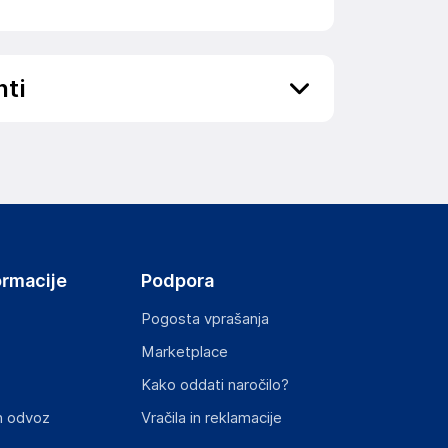
nti
Majhne dele hranite izven dosega otrok.
ov, državo in elektronski naslov) povezane s
ormacije
Podpora
HENNESSY ROAD,WANCHAI, 000 Hong Kong
Pogosta vprašanja
Marketplace
Kako oddati naročilo?
st izdelka z zahtevanimi predpisi.
n odvoz
Vračila in reklamacije