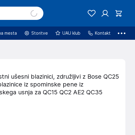
na mesta
Storitve
UAU klub
Kontakt
ni ušesni blazinici, združljivi z Bose QC25
lazinice iz spominske pene iz
nskega usnja za QC15 QC2 AE2 QC35