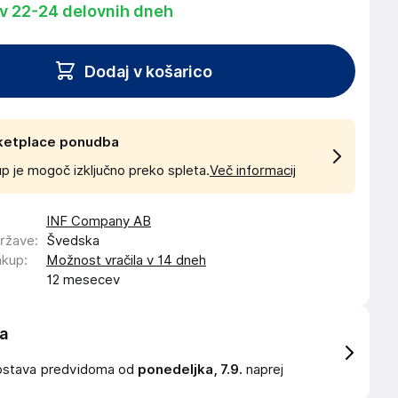
 v 22-24 delovnih dneh
Dodaj v košarico
ketplace ponudba
p je mogoč izključno preko spleta.
Več informacij
INF Company AB
države
:
Švedska
akup
:
Možnost vračila v 14 dneh
12 mesecev
a
ostava
predvidoma od
ponedeljka, 7.9.
naprej