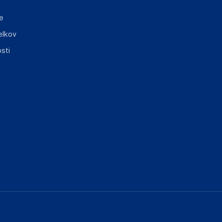
e
elkov
sti
elka in lahko vključujejo ključne varnostne
ključnimi informacijami, povezanimi z določenim