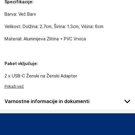
Specifikacije:
Barva: Več Barv
Velikost: Dolžina: 2.7cm, Širina: 1.3cm, Višina: 6cm
Material: Aluminijeva Zlitina + PVC Vrvica
Paket vključuje:
2 x USB-C Ženski na Ženski Adapter
Prikaži več
Varnostne informacije in dokumenti
Da bi se izognili nevarnosti, izdelek hranite izven dosega
dojenčkov in otrok, saj ni igrača.
Podatki o proizvajalcu