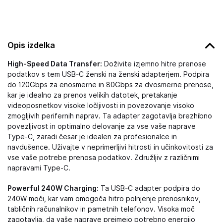
Opis izdelka
High-Speed Data Transfer:
Doživite izjemno hitre prenose
podatkov s tem USB-C ženski na ženski adapterjem. Podpira
do 120Gbps za enosmerne in 80Gbps za dvosmerne prenose,
kar je idealno za prenos velikih datotek, pretakanje
videoposnetkov visoke ločljivosti in povezovanje visoko
zmogljivih perifernih naprav. Ta adapter zagotavlja brezhibno
povezljivost in optimalno delovanje za vse vaše naprave
Type-C, zaradi česar je idealen za profesionalce in
navdušence. Uživajte v neprimerljivi hitrosti in učinkovitosti za
vse vaše potrebe prenosa podatkov. Združljiv z različnimi
napravami Type-C.
Powerful 240W Charging:
Ta USB-C adapter podpira do
240W moči, kar vam omogoča hitro polnjenje prenosnikov,
tabličnih računalnikov in pametnih telefonov. Visoka moč
zagotavlja, da vaše naprave prejmejo potrebno energijo