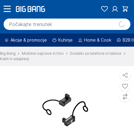
Akcije & promocije
Kuhinje
Home & Cook
B2B
Big Bang
Mobilne naprave in foto
Dodatki za telefone in tablice
Kabli in adapterji