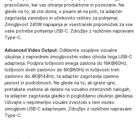
pravočasno, kar vas ohranja produktivne in povezane. Ne
glede na to, ali ste doma, v pisarni ali na poti, ta adapter
zagotavlja zanesljivo in učinkovito rešitev za polnjenje.
Zmogljivost 240W napajanja je vsestranski pripomoček za vse
vaše potrebe polnjenja USB-C. Združljiv z različnimi napravami
Type-C.
Advanced Video Output:
Odklenite osupljive vizualne
izkušnje z naprednimi zmogljivostmi video izhoda tega USB-C
adapterja. Podpira ločljivosti enega zaslona do 16K@60Hz,
ločljivosti dveh zaslonov do 8K@60Hz in ločljivosti treh
zaslonov do 4K@144Hz, ta adapter zagotavlja izjemno
jasnost in podrobnosti. Ne glede na to, ali igrate igre,
pretakate vsebine ali delate na vizualno intenzivnih nalogah,
ta adapter zagotavlja gladko in poglobljeno izkušnjo gledanja.
Uživajte v neprimerljivi vizualni zvestobi s tem visoko
zmogljivim USB-C adapterjem. Združljiv z različnimi napravami
Type-C.