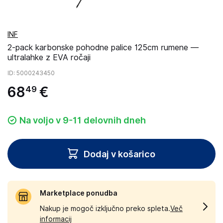
INF
2-pack karbonske pohodne palice 125cm rumene —
ultralahke z EVA ročaji
ID
: 5000243450
68
€
49
Na voljo v 9-11 delovnih dneh
Dodaj v košarico
Marketplace ponudba
Nakup je mogoč izključno preko spleta.
Več
informacij