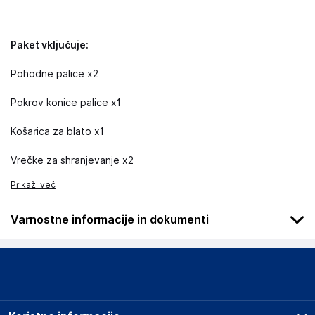
Paket vključuje:
Pohodne palice x2
Pokrov konice palice x1
Košarica za blato x1
Vrečke za shranjevanje x2
Prikaži več
Varnostne informacije in dokumenti
Pred uporabo zaklenite drogove. Preverite, ali so
poškodovani. Hranite izven dosega otrok. Izogibajte se
daljnovodom. Pokrijte konice.
Podatki o proizvajalcu