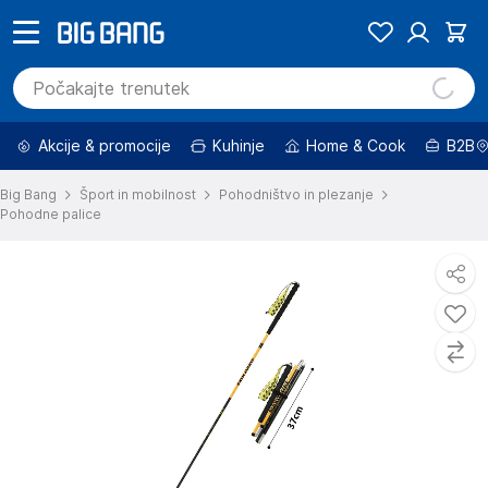
Akcije & promocije
Kuhinje
Home & Cook
B2B
Big Bang
Šport in mobilnost
Pohodništvo in plezanje
Pohodne palice