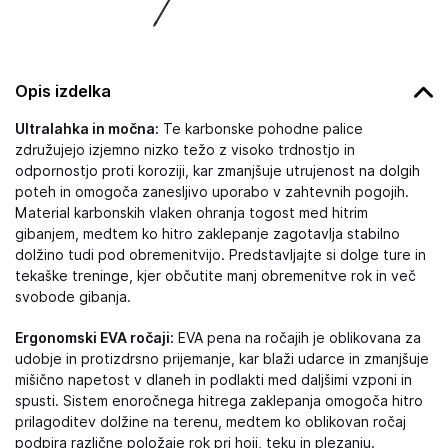
Opis izdelka
Ultralahka in močna:
Te karbonske pohodne palice
združujejo izjemno nizko težo z visoko trdnostjo in
odpornostjo proti koroziji, kar zmanjšuje utrujenost na dolgih
poteh in omogoča zanesljivo uporabo v zahtevnih pogojih.
Material karbonskih vlaken ohranja togost med hitrim
gibanjem, medtem ko hitro zaklepanje zagotavlja stabilno
dolžino tudi pod obremenitvijo. Predstavljajte si dolge ture in
tekaške treninge, kjer občutite manj obremenitve rok in več
svobode gibanja.
Ergonomski EVA ročaji:
EVA pena na ročajih je oblikovana za
udobje in protizdrsno prijemanje, kar blaži udarce in zmanjšuje
mišično napetost v dlaneh in podlakti med daljšimi vzponi in
spusti. Sistem enoročnega hitrega zaklepanja omogoča hitro
prilagoditev dolžine na terenu, medtem ko oblikovan ročaj
podpira različne položaje rok pri hoji, teku in plezanju.