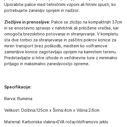
Uporabite palice med tehničnimi vzponi ali hitrimi spusti, ko
potrebujete zanesljiv oprijem in nadzor.
Zložljive in prenosljive:
Palice se zložijo na kompaktnjih 37cm
in se enostavno spravijo v nahrbtnik ali priložene vrečke, kar
omogoča brezskrbno potovanje in shranjevanje. V kompletu
sta dve torbici za shranjevanje in zaščitni pokrov konice za
miren transport brez poškodb, medtem ko volframove
zamenljive konice zagotavljajo oprijem na kamnitem terenu.
Predstavljajte si hitre izhode in večdnevne ture z minimalno
prtljago in maksimalno zanesljivostjo opreme.
Specifikacije:
Barva: Rumena
Velikost: Dolžina:125cm x Širina:4cm x Višina:2.6cm
Material: Karbonska vlakna+EVA ročaj+Volframovo jeklo