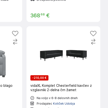
68
368
€
-
210,00 €
vo blago
vidaXL Komplet Chesterfield kavčev z
vzglavniki 2-delna črn žamet
Na voljo v 6-8 delovnih dneh
Prodajalec
Kotiček Udobja