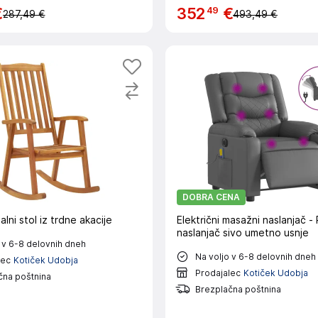
49
€
352
€
287,49 €
493,49 €
DOBRA CENA
lni stol iz trdne akacije
Električni masažni naslanjač -
naslanjač sivo umetno usnje
 v 6-8 delovnih dneh
Na voljo v 6-8 delovnih dneh
lec
Kotiček Udobja
Prodajalec
Kotiček Udobja
čna poštnina
Brezplačna poštnina