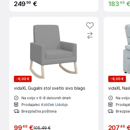
99
49
249
€
183
-
6,00 €
-
6,00 €
vidaXL Gugalni stol svetlo sivo blago
vidaXL Nasl
Na voljo v 6-8 delovnih dneh
Na voljo
Prodajalec
Kotiček Udobja
Prodaja
Brezplačna poštnina
Brezpla
49
49
99
€
207
105,49 €