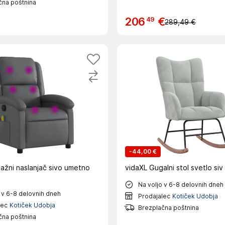
čna poštnina
49
206
€
289,49 €
-
44,00 €
ažni naslanjač sivo umetno
vidaXL Gugalni stol svetlo si
Na voljo v 6-8 delovnih dneh
 v 6-8 delovnih dneh
Prodajalec
Kotiček Udobja
lec
Kotiček Udobja
Brezplačna poštnina
čna poštnina