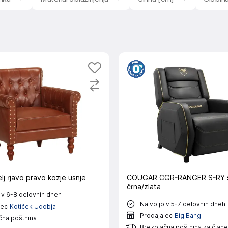
lj rjavo pravo kozje usnje
COUGAR CGR-RANGER S-RY s
črna/zlata
 v 6-8 delovnih dneh
Na voljo v 5-7 delovnih dneh
lec
Kotiček Udobja
Prodajalec
Big Bang
čna poštnina
Brezplačna poštnina za člane