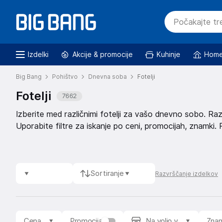
Izdelki
Akcije & promocije
Kuhinje
Home
Big Bang
Pohištvo
Dnevna soba
Fotelji
Fotelji
7662
Izberite med različnimi fotelji za vašo dnevno sobo. Razvr
Uporabite filtre za iskanje po ceni, promocijah, znamki. P
Sortiranje
Razvrščanje izdelkov
Cena
Promocija
Na voljo v
Zna