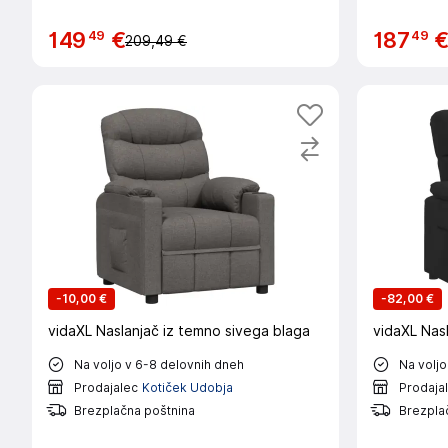
49
49
149
€
187
209,49 €
-
10,00 €
-
82,00 €
vidaXL Naslanjač iz temno sivega blaga
vidaXL Nasl
Na voljo v 6-8 delovnih dneh
Na voljo
Prodajalec
Kotiček Udobja
Prodaja
Brezplačna poštnina
Brezpla