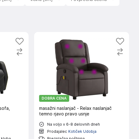
DOBRA CENA
ofa,
masažni naslanjač - Relax naslanjač
temno rjavo pravo usnje
Na voljo v 6-8 delovnih dneh
Prodajalec
Kotiček Udobja
 kluba
Brezplačna poštnina