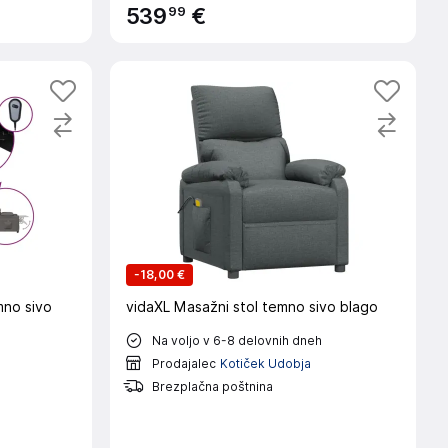
99
539
€
-
18,00 €
mno sivo
vidaXL Masažni stol temno sivo blago
Na voljo v 6-8 delovnih dneh
Prodajalec
Kotiček Udobja
Brezplačna poštnina