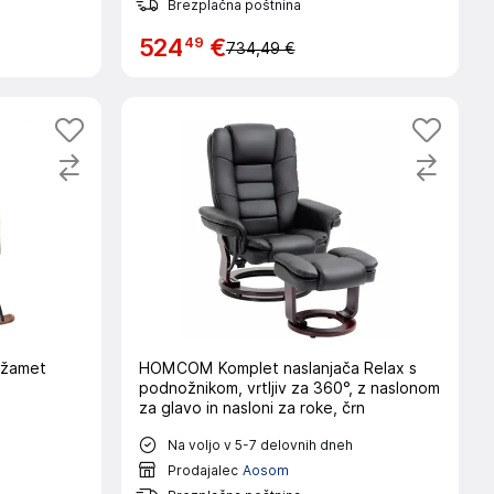
Brezplačna poštnina
49
524
€
734,49 €
v žamet
HOMCOM Komplet naslanjača Relax s
podnožnikom, vrtljiv za 360°, z naslonom
za glavo in nasloni za roke, črn
Na voljo v 5-7 delovnih dneh
Prodajalec
Aosom