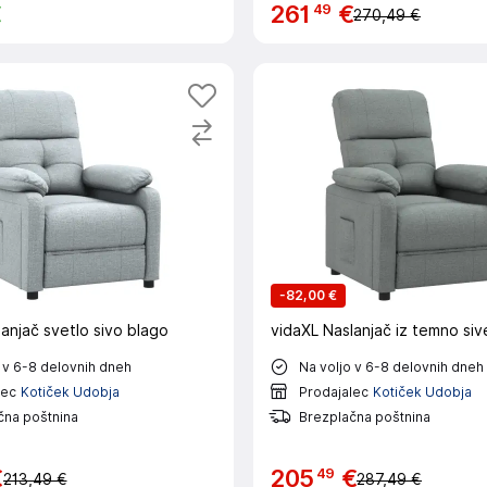
49
€
261
€
270,49 €
-
82,00 €
anjač svetlo sivo blago
vidaXL Naslanjač iz temno si
 v 6-8 delovnih dneh
Na voljo v 6-8 delovnih dneh
lec
Kotiček Udobja
Prodajalec
Kotiček Udobja
čna poštnina
Brezplačna poštnina
49
€
205
€
213,49 €
287,49 €