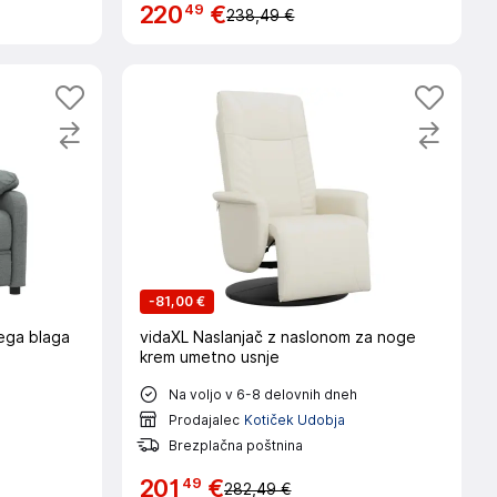
49
220
€
238,49 €
-
81,00 €
vega blaga
vidaXL Naslanjač z naslonom za noge
krem umetno usnje
Na voljo v 6-8 delovnih dneh
Prodajalec
Kotiček Udobja
Brezplačna poštnina
49
201
€
282,49 €