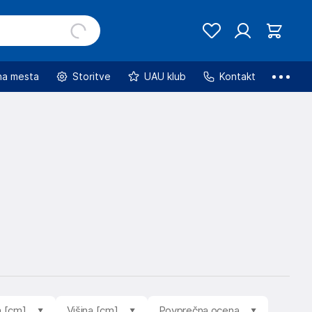
na mesta
Storitve
UAU klub
Kontakt
a [cm]
Višina [cm]
Povprečna ocena