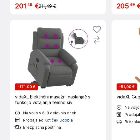
49
49
201
€
205
211,49 €
-
171,00 €
-
51,00 €
vidaXL Električni masažni naslanjač s
vidaXL Guga
funkcijo vstajanja temno siv
Na voljo
Na voljo v 6-8 delovnih dneh
Prodaja
Prodajalec
Kotiček Udobja
Brezpla
Brezplačna poštnina