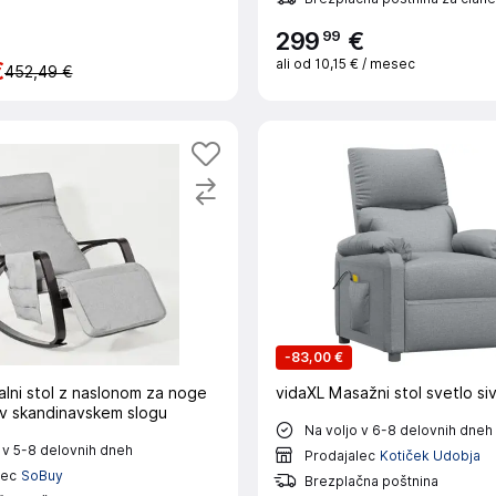
99
299
€
ali od
10,15 €
/ mesec
€
452,49 €
-
83,00 €
lni stol z naslonom za noge
vidaXL Masažni stol svetlo si
 v skandinavskem slogu
Na voljo v 6-8 delovnih dneh
 v 5-8 delovnih dneh
Prodajalec
Kotiček Udobja
lec
SoBuy
Brezplačna poštnina