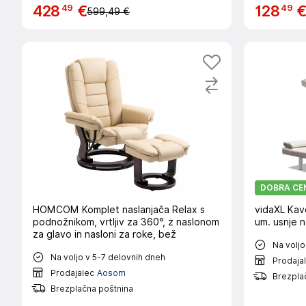
49
49
428
€
128
599,49 €
DOBRA CE
HOMCOM Komplet naslanjača Relax s
vidaXL Kavč
podnožnikom, vrtljiv za 360°, z naslonom
um. usnje n
za glavo in nasloni za roke, bež
Na voljo
Na voljo v 5-7 delovnih dneh
Prodaja
Prodajalec
Aosom
Brezpla
Brezplačna poštnina