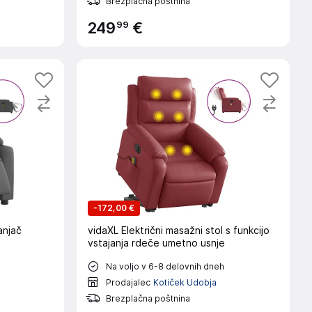
Brezplačna poštnina
99
249
€
-
172,00 €
anjač
vidaXL Električni masažni stol s funkcijo
vstajanja rdeče umetno usnje
Na voljo v 6-8 delovnih dneh
Prodajalec
Kotiček Udobja
Brezplačna poštnina