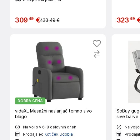
49
49
309
€
323
433,49 €
DOBRA CENA
vidaXL Masažni naslanjač temno sivo
SoBuy guga
blago
sive barve
Na voljo v 6-8 delovnih dneh
Na voljo
Prodajalec
Kotiček Udobja
Prodaja