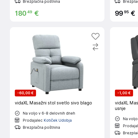
Brezplačna poštnina
Brezpla
49
95
180
€
99
€
-
60,00 €
-
1,00 €
vidaXL Masažni stol svetlo sivo blago
vidaXL Mas
usnje
Na voljo v 6-8 delovnih dneh
Na voljo
Prodajalec
Kotiček Udobja
Prodaja
Brezplačna poštnina
Brezpla