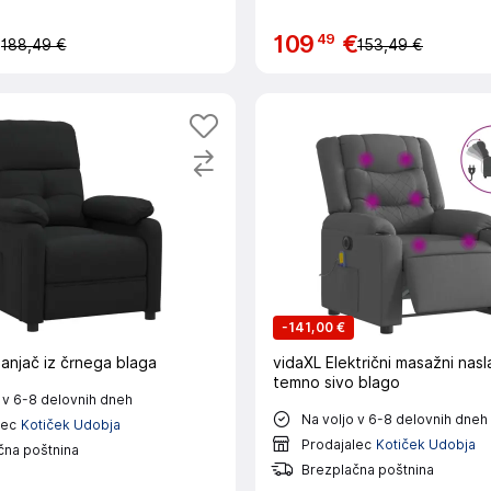
49
€
109
€
188,49 €
153,49 €
-
141,00 €
anjač iz črnega blaga
vidaXL Električni masažni nasl
temno sivo blago
 v 6-8 delovnih dneh
Na voljo v 6-8 delovnih dneh
lec
Kotiček Udobja
Prodajalec
Kotiček Udobja
čna poštnina
Brezplačna poštnina