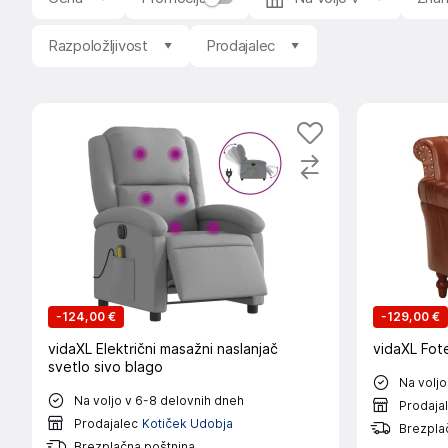
Razpoložljivost
Prodajalec
-
124,00 €
-
129,00 €
vidaXL Električni masažni naslanjač
vidaXL Fote
svetlo sivo blago
Na voljo
Na voljo v 6-8 delovnih dneh
Prodaja
Prodajalec
Kotiček Udobja
Brezpla
Brezplačna poštnina