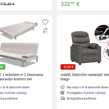
68
€
322
€
179,49 €
NA
-
9,00 €
 z ležiščem in 2 blazinama
vidaXL Električni naslanjač te
astavljiv kremno bel
blago
 v 6-8 delovnih dneh
Na voljo v 6-8 delovnih dneh
lec
Kotiček Udobja
Prodajalec
Kotiček Udobja
čna poštnina
Brezplačna poštnina