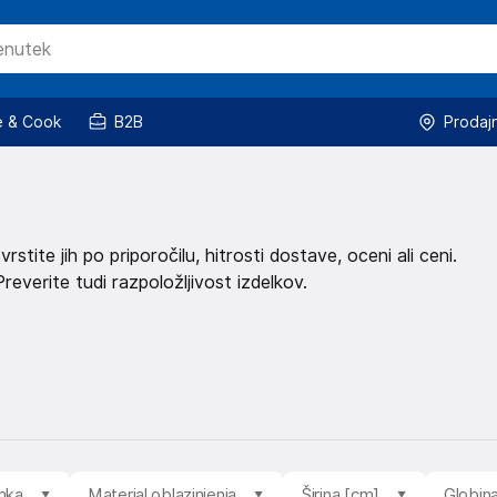
 & Cook
B2B
Prodaj
stite jih po priporočilu, hitrosti dostave, oceni ali ceni.
reverite tudi razpoložljivost izdelkov.
mka
Material oblazinjenja
Širina [cm]
Globin