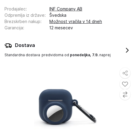
Prodajalec
:
INF Company AB
Odpremlja iz države
:
Švedska
Brezskrben nakup
:
Možnost vračila v 14 dneh
Garancija
:
12 mesecev
Dostava
Standardna dostava
predvidoma od
ponedeljka, 7.9.
naprej