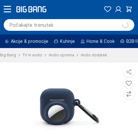
Akcije & promocije
Kuhinje
Home & Cook
B2B
Big Bang
TV in avdio
Avdio oprema
Avdio dodatek