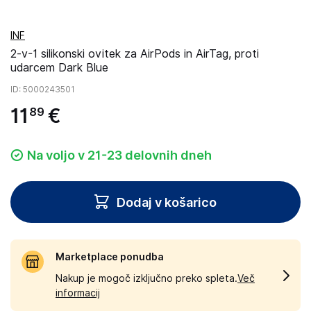
INF
2-v-1 silikonski ovitek za AirPods in AirTag, proti
udarcem Dark Blue
ID
: 5000243501
11
€
89
Na voljo v 21-23 delovnih dneh
Dodaj v košarico
Marketplace ponudba
Nakup je mogoč izključno preko spleta.
Več
informacij