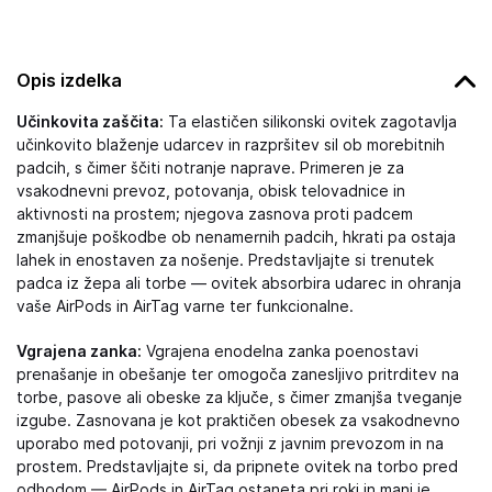
Opis izdelka
Učinkovita zaščita:
Ta elastičen silikonski ovitek zagotavlja
učinkovito blaženje udarcev in razpršitev sil ob morebitnih
padcih, s čimer ščiti notranje naprave. Primeren je za
vsakodnevni prevoz, potovanja, obisk telovadnice in
aktivnosti na prostem; njegova zasnova proti padcem
zmanjšuje poškodbe ob nenamernih padcih, hkrati pa ostaja
lahek in enostaven za nošenje. Predstavljajte si trenutek
padca iz žepa ali torbe — ovitek absorbira udarec in ohranja
vaše AirPods in AirTag varne ter funkcionalne.
Vgrajena zanka:
Vgrajena enodelna zanka poenostavi
prenašanje in obešanje ter omogoča zanesljivo pritrditev na
torbe, pasove ali obeske za ključe, s čimer zmanjša tveganje
izgube. Zasnovana je kot praktičen obesek za vsakodnevno
uporabo med potovanji, pri vožnji z javnim prevozom in na
prostem. Predstavljajte si, da pripnete ovitek na torbo pred
odhodom — AirPods in AirTag ostaneta pri roki in manj je