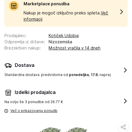
Marketplace ponudba
Nakup je mogoč izključno preko spleta.
Več
informacij
Prodajalec
:
Kotiček Udobja
Odpremlja iz države
:
Nizozemska
Brezskrben nakup
:
Možnost vračila v 14 dneh
Dostava
Standardna dostava
predvidoma od
ponedeljka, 17.8.
naprej
Izdelki prodajalca
Na voljo še
3 ponudbe od 26.77 €
Več o prikazovanju ponudb