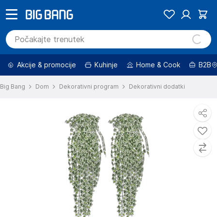
Akcije & promocije
Kuhinje
Home & Cook
B2B
Big Bang
Dom
Dekorativni program
Dekorativni dodatki