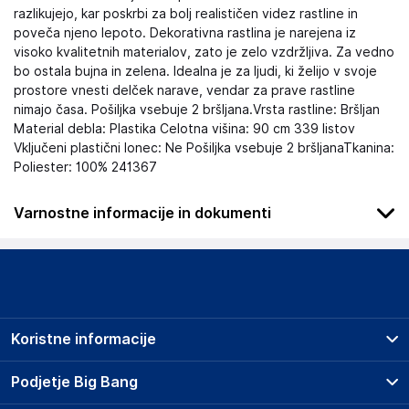
razlikujejo, kar poskrbi za bolj realističen videz rastline in
poveča njeno lepoto. Dekorativna rastlina je narejena iz
visoko kvalitetnih materialov, zato je zelo vzdržljiva. Za vedno
bo ostala bujna in zelena. Idealna je za ljudi, ki želijo v svoje
prostore vnesti delček narave, vendar za prave rastline
nimajo časa. Pošiljka vsebuje 2 bršljana.Vrsta rastline: Bršljan
Material debla: Plastika Celotna višina: 90 cm 339 listov
Vključeni plastični lonec: Ne Pošiljka vsebuje 2 bršljanaTkanina:
Poliester: 100% 241367
Varnostne informacije in dokumenti
Podatki o proizvajalcu
Podatki o proizvajalcu vključujejo informacije (naziv, naslov,
državo in elektronski naslov) povezane s proizvajalcem
izdelka.
Koristne informacije
vidaXL
Mary Kingsleystraat 1, 5928 SK Venlo
Prodajna mesta
Podjetje Big Bang
The Netherlands
Splošni pogoji